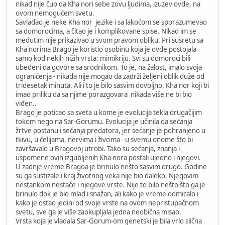
nikad nije čuo da Kha nori sebe zovu ljudima, izuzev ovde, na
ovom nemogućem svetu.
Savladao je neke Kha nor jezike i sa lakoćom se sporazumevao
sa domorocima, a čitao je i komplikovane spise. Nikad im se
međutim nije prikazivao u svom pravom obliku. Pri susretu sa
Kha norima Brago je koristio osobinu koja je ovde postojala
samo kod nekih nižih vrsta: mimikriju. Svi su domoroci bili
ubeđeni da govore sa srodnikom. To je, na žalost, imalo svoja
ograničenja - nikada nije mogao da zadrži željeni oblik duže od
tridesetak minuta. Ali i to je bilo sasvim dovoljno. Kha nor koji bi
imao priliku da sa njime porazgovara nikada više ne bi bio
viđen..
Brago je poticao sa sveta u kome je evolucija tekla drugačijim
tokom nego na Sar-Gorumu. Evolucija je učinila da sećanja
žrtve postanu i sećanja predatora, jer sećanje je pohranjeno u
tkivu, u ćelijama, nervima i živcima - u svemu onome što bi
završavalo u Bragovoj utrobi. Tako su sećanja, znanja i
uspomene ovih izgubljenih Kha nora postali ujedno i njegovi.
U zadnje vreme Bragoa je brinulo nešto sasvim drugo. Godine
su ga sustizale i kraj životnog veka nije bio daleko. Njegovim
nestankom nestaće i njegove vrste. Nije to bilo nešto što ga je
brinulo dok je bio mlad i snažan, ali kako je vreme odmicalo i
kako je ostao jedini od svoje vrste na ovom nepristupačnom
svetu, sve ga je više zaokupljala jedna neobična misao.
Vrsta koja je vladala Sar-Gorum-om genetski je bila vrlo slična