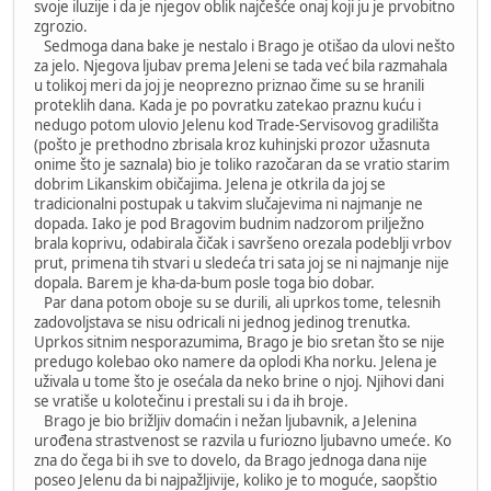
svoje iluzije i da je njegov oblik najčešće onaj koji ju je prvobitno
zgrozio.
Sedmoga dana bake je nestalo i Brago je otišao da ulovi nešto
za jelo. Njegova ljubav prema Jeleni se tada već bila razmahala
u tolikoj meri da joj je neoprezno priznao čime su se hranili
proteklih dana. Kada je po povratku zatekao praznu kuću i
nedugo potom ulovio Jelenu kod Trade-Servisovog gradilišta
(pošto je prethodno zbrisala kroz kuhinjski prozor užasnuta
onime što je saznala) bio je toliko razočaran da se vratio starim
dobrim Likanskim običajima. Jelena je otkrila da joj se
tradicionalni postupak u takvim slučajevima ni najmanje ne
dopada. Iako je pod Bragovim budnim nadzorom prilježno
brala koprivu, odabirala čičak i savršeno orezala podeblji vrbov
prut, primena tih stvari u sledeća tri sata joj se ni najmanje nije
dopala. Barem je kha-da-bum posle toga bio dobar.
Par dana potom oboje su se durili, ali uprkos tome, telesnih
zadovoljstava se nisu odricali ni jednog jedinog trenutka.
Uprkos sitnim nesporazumima, Brago je bio sretan što se nije
predugo kolebao oko namere da oplodi Kha norku. Jelena je
uživala u tome što je osećala da neko brine o njoj. Njihovi dani
se vratiše u kolotečinu i prestali su i da ih broje.
Brago je bio brižljiv domaćin i nežan ljubavnik, a Jelenina
urođena strastvenost se razvila u furiozno ljubavno umeće. Ko
zna do čega bi ih sve to dovelo, da Brago jednoga dana nije
poseo Jelenu da bi najpažljivije, koliko je to moguće, saopštio