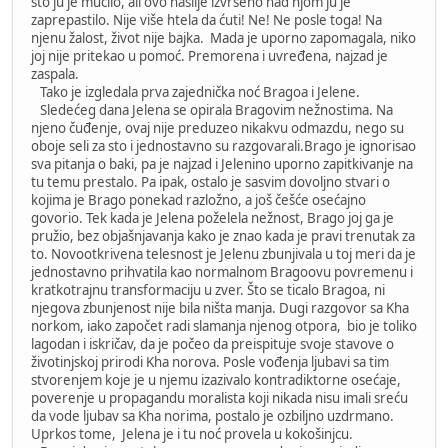
što ju je mučilo, ali ovo nasilje izvršeno nad njom ju je
zaprepastilo. Nije više htela da ćuti! Ne! Ne posle toga! Na
njenu žalost, život nije bajka. Mada je uporno zapomagala, niko
joj nije pritekao u pomoć. Premorena i uvređena, najzad je
zaspala.
Tako je izgledala prva zajednička noć Bragoa i Jelene.
Sledećeg dana Jelena se opirala Bragovim nežnostima. Na
njeno čuđenje, ovaj nije preduzeo nikakvu odmazdu, nego su
oboje seli za sto i jednostavno su razgovarali.Brago je ignorisao
sva pitanja o baki, pa je najzad i Jelenino uporno zapitkivanje na
tu temu prestalo. Pa ipak, ostalo je sasvim dovoljno stvari o
kojima je Brago ponekad razložno, a još češće osećajno
govorio. Tek kada je Jelena poželela nežnost, Brago joj ga je
pružio, bez objašnjavanja kako je znao kada je pravi trenutak za
to. Novootkrivena telesnost je Jelenu zbunjivala u toj meri da je
jednostavno prihvatila kao normalnom Bragoovu povremenu i
kratkotrajnu transformaciju u zver. Što se ticalo Bragoa, ni
njegova zbunjenost nije bila ništa manja. Dugi razgovor sa Kha
norkom, iako započet radi slamanja njenog otpora, bio je toliko
lagodan i iskričav, da je počeo da preispituje svoje stavove o
životinjskoj prirodi Kha norova. Posle vođenja ljubavi sa tim
stvorenjem koje je u njemu izazivalo kontradiktorne osećaje,
poverenje u propagandu moralista koji nikada nisu imali sreću
da vode ljubav sa Kha norima, postalo je ozbiljno uzdrmano.
Uprkos tome, Jelena je i tu noć provela u kokošinjcu.