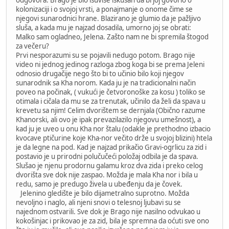
kolonizaciji i o svojoj vrsti, a ponajmanje o onome čime se
njegovi sunarodnici hrane. Blazirano je glumio da je pažljivo
sluša, a kada mu je najzad dosadila, umorno joj se obrati:
Malko sam ogladneo, Jelena. Zašto nam ne bi spremila štogod
za večeru?
Prvi nesporazumi su se pojavili nedugo potom. Brago nije
video ni jednog jedinog razloga zbog koga bi se prema Jeleni
odnosio drugačije nego što bi to učinio bilo koji njegov
sunarodnik sa Kha norom. Kada ju je na tradicionalni način
poveo na počinak, ( vukući je četvoronoške za kosu ) toliko se
otimala i cičala da mu se za trenutak, učinilo da želi da spava u
krevetu sa njim! Celim dvorištem se dernjala (Obično razume
Khanorski, ali ovo je ipak prevazilazilo njegovu umešnost), a
kad ju je uveo u onu Kha nor štalu (odakle je prethodno izbacio
kvocave ptičurine koje Kha-nor večito drže u svojoj blizini) htela
je da legne na pod. Kad je najzad prikačio Gravi-ogrlicu za zid i
postavio je u prirodni polučučeći položaj odbila je da spava.
Slušao je njenu prodornu galamu kroz dva zida i preko celog
dvorišta sve dok nije zaspao. Možda je mala Kha nor i bila u
redu, samo je predugo živela u ubeđenju da je čovek.
Jelenino gledište je bilo dijametralno suprotno. Možda
nevoljno i naglo, ali njeni snovi o telesnoj ljubavi su se
najednom ostvarili. Sve dok je Brago nije nasilno odvukao u
kokošinjac i prikovao je za zid, bila je spremna da oćuti sve ono