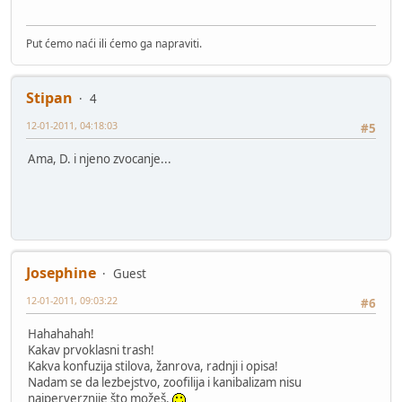
Put ćemo naći ili ćemo ga napraviti.
Stipan
4
12-01-2011, 04:18:03
#5
Ama, D. i njeno zvocanje...
Josephine
Guest
12-01-2011, 09:03:22
#6
Hahahahah!
Kakav prvoklasni trash!
Kakva konfuzija stilova, žanrova, radnji i opisa!
Nadam se da lezbejstvo, zoofilija i kanibalizam nisu
najperverznije što možeš.