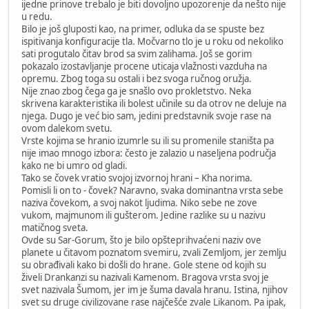
ijedne prinove trebalo je biti dovoljno upozorenje da nešto nije
u redu.
Bilo je još gluposti kao, na primer, odluka da se spuste bez
ispitivanja konfiguracije tla. Močvarno tlo je u roku od nekoliko
sati progutalo čitav brod sa svim zalihama. Još se gorim
pokazalo izostavljanje procene uticaja vlažnosti vazduha na
opremu. Zbog toga su ostali i bez svoga ručnog oružja.
Nije znao zbog čega ga je snašlo ovo prokletstvo. Neka
skrivena karakteristika ili bolest učinile su da otrov ne deluje na
njega. Dugo je već bio sam, jedini predstavnik svoje rase na
ovom dalekom svetu.
Vrste kojima se hranio izumrle su ili su promenile staništa pa
nije imao mnogo izbora: često je zalazio u naseljena područja
kako ne bi umro od gladi.
Tako se čovek vratio svojoj izvornoj hrani – Kha norima.
Pomisli li on to - čovek? Naravno, svaka dominantna vrsta sebe
naziva čovekom, a svoj nakot ljudima. Niko sebe ne zove
vukom, majmunom ili gušterom. Jedine razlike su u nazivu
matičnog sveta.
Ovde su Sar-Gorum, što je bilo opšteprihvaćeni naziv ove
planete u čitavom poznatom svemiru, zvali Zemljom, jer zemlju
su obrađivali kako bi došli do hrane. Gole stene od kojih su
živeli Drankanzi su nazivali Kamenom. Bragova vrsta svoj je
svet nazivala Šumom, jer im je šuma davala hranu. Istina, njihov
svet su druge civilizovane rase najčešće zvale Likanom. Pa ipak,