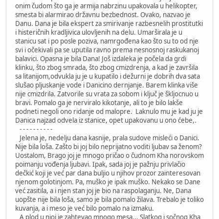
onim čudom što ga je armija nabrzinu upakovala u helikopter,
smesta bi alarmirao državnu bezbednost. Ovako, nazvao je
Danu. Dana je bila ekspert za smirivanje razbesnelih prostitutki
i histeričnih kradljivica ulovljenih na delu. Umarširala je u
stanicu sat i po posle poziva, namrgođena kao što su to od nje
svi i očekivali pa se uputila ravno prema nesnosnoj raskukanoj
balavici. Opasna je bila Dana! Još izdaleka je počela da grdi
klinku, što zbog smrada, što zbog cmizdrenja, a kad je završila
sa litanijom,odvukla ju je u kupatilo i dežurni je dobrih dva sata
slušao pljuskanje vode i Danicino dernjanje. Barem klinka više
nije cmizdrila. Zatvorile su vrata za sobom i ključ je škljocnuo u
bravi. Pomalo ga je nerviralo kikotanje, ali to je bilo lakše
podneti negoli ono ridanje od malopre. Laknulo mu je kad ju je
Danica najzad odvela iz stanice, opet upakovanu u ono ćebe,.
- - - - - - - - - -
Jelena je, nedelju dana kasnije, prala sudove misleći o Danici.
Nije bila loša. Zašto bi joj bilo neprijatno voditi ljubav sa ženom?
Uostalom, Brago joj je mnogo pričao o čudnom Kha norovskom
poimanju vođenja ljubavi. Ipak, sada joj je pažnju privlačio
dečkić koji je već par dana buljio u njihov prozor zainteresovan
njenom golotinjom. Pa, muško je ipak muško. Nekako se Dane
već zasitila, a i njen stan joj je bio na raspolaganju. Ne, Dana
uopšte nije bila loša, samo je bila pomalo žilava. Trebalo je toliko
kuvanja, a i meso je već bilo pomalo na izmaku.
A plod u njoj je zahtevao mnogo mesa... Slatkog i sočnog Kha