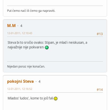
Put ćemo naći ili ćemo ga napraviti.
M.M
4
12-01-2011, 12:10:43
#13
Steva bi to sročio ovako: Stipan, je mlad i neiskusan, a
najvažnije nije pokvaren
Nijedan poraz nije konačan.
pokojni Steva
4
12-01-2011, 12:16:52
#14
Mlados' ludos', kome to još fali