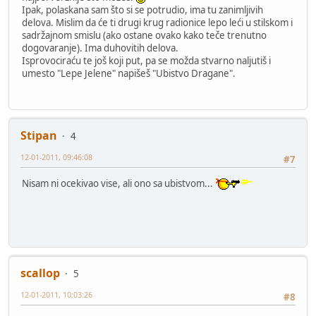
Ipak, polaskana sam što si se potrudio, ima tu zanimljivih
delova. Mislim da će ti drugi krug radionice lepo leći u stilskom i
sadržajnom smislu (ako ostane ovako kako teče trenutno
dogovaranje). Ima duhovitih delova.
Isprovociraću te još koji put, pa se možda stvarno naljutiš i
umesto "Lepe Jelene" napišeš "Ubistvo Dragane".
Stipan
4
12-01-2011, 09:46:08
#7
Nisam ni ocekivao vise, ali ono sa ubistvom...
scallop
5
12-01-2011, 10:03:26
#8