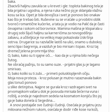
baka.
Zbacivši haljinu zavukla se u krevet i gle: toplota bakinog tela je
bila prijatna i ugodna, a njena ruka nežno joj je sklanjala vlažnu
kosu sa lica. Opet je bila devojčica i svet je ponovo bio onakav
kao što je trebao biti. Ruševine su se vraćale u prvobitni oblik
tvoreći romantične kućerke, a tata ju je vodio na Palić da je časti
ćevapima i sokom od borovnice. Mamina mašina je kloparala u
drugoj sobi šijući haljinu sa karnerićima za novogodišnju
zabavu, a učiteljica je na velikoj mapi pokazivala Uskršnja
ostrva. Drugarice su razvlačile lastiš na ulici, onamo u dubokoj
senci lipa i bagrenja, a vazduh je bio mirisan i topao. Kroz taj
dremež Jelena promrmlja tiho:
O, bako, kako su ti sjajne oči... - kao da je u njima bilo nečega
žutog.
Ne obraćaj pažnju, to su samo suze. - prijatni glas ju je lagano
smirivao.
O, bako koliki su ti zubi...- primeti polusklopljenih očiju.
Moja nova proteza. - kroz polusan je mutno razaznavala bakin
glas tonući ponovo
u slike detinjstva. Najpre se gurala kroz razdragani svet na
prvomajskom vašaru dok je posvuda mirisala šećerna vuna i
roštilj, a onda je najednom sedela na kosmatom konjiću što joj
ga je baka donela iz Segedina...
A snovi postajaše sve čudniji i čudniji. Osećala je prijatnu jezu
milovana nežnom rukom, osećala je dodir riđe kose na koži,