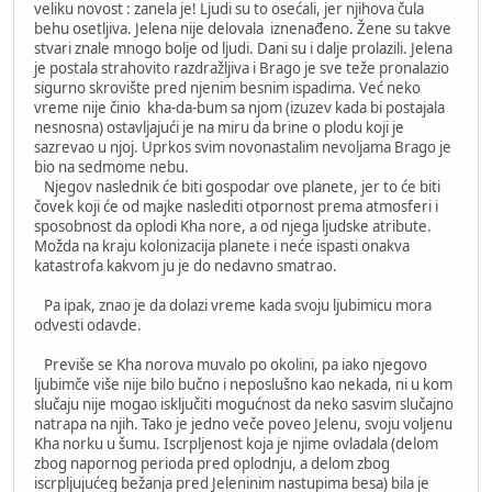
veliku novost : zanela je! Ljudi su to osećali, jer njihova čula
behu osetljiva. Jelena nije delovala iznenađeno. Žene su takve
stvari znale mnogo bolje od ljudi. Dani su i dalje prolazili. Jelena
je postala strahovito razdražljiva i Brago je sve teže pronalazio
sigurno skrovište pred njenim besnim ispadima. Već neko
vreme nije činio kha-da-bum sa njom (izuzev kada bi postajala
nesnosna) ostavljajući je na miru da brine o plodu koji je
sazrevao u njoj. Uprkos svim novonastalim nevoljama Brago je
bio na sedmome nebu.
Njegov naslednik će biti gospodar ove planete, jer to će biti
čovek koji će od majke naslediti otpornost prema atmosferi i
sposobnost da oplodi Kha nore, a od njega ljudske atribute.
Možda na kraju kolonizacija planete i neće ispasti onakva
katastrofa kakvom ju je do nedavno smatrao.
Pa ipak, znao je da dolazi vreme kada svoju ljubimicu mora
odvesti odavde.
Previše se Kha norova muvalo po okolini, pa iako njegovo
ljubimče više nije bilo bučno i neposlušno kao nekada, ni u kom
slučaju nije mogao isključiti mogućnost da neko sasvim slučajno
natrapa na njih. Tako je jedno veče poveo Jelenu, svoju voljenu
Kha norku u šumu. Iscrpljenost koja je njime ovladala (delom
zbog napornog perioda pred oplodnju, a delom zbog
iscrpljujućeg bežanja pred Jeleninim nastupima besa) bila je