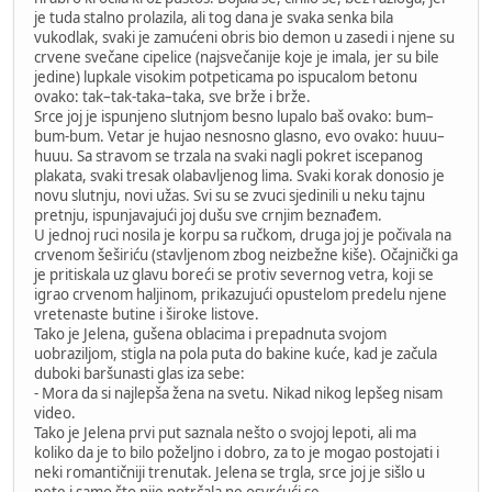
je tuda stalno prolazila, ali tog dana je svaka senka bila
vukodlak, svaki je zamućeni obris bio demon u zasedi i njene su
crvene svečane cipelice (najsvečanije koje je imala, jer su bile
jedine) lupkale visokim potpeticama po ispucalom betonu
ovako: tak–tak-taka–taka, sve brže i brže.
Srce joj je ispunjeno slutnjom besno lupalo baš ovako: bum–
bum-bum. Vetar je hujao nesnosno glasno, evo ovako: huuu–
huuu. Sa stravom se trzala na svaki nagli pokret iscepanog
plakata, svaki tresak olabavljenog lima. Svaki korak donosio je
novu slutnju, novi užas. Svi su se zvuci sjedinili u neku tajnu
pretnju, ispunjavajući joj dušu sve crnjim beznađem.
U jednoj ruci nosila je korpu sa ručkom, druga joj je počivala na
crvenom šeširiću (stavljenom zbog neizbežne kiše). Očajnički ga
je pritiskala uz glavu boreći se protiv severnog vetra, koji se
igrao crvenom haljinom, prikazujući opustelom predelu njene
vretenaste butine i široke listove.
Tako je Jelena, gušena oblacima i prepadnuta svojom
uobraziljom, stigla na pola puta do bakine kuće, kad je začula
duboki baršunasti glas iza sebe:
- Mora da si najlepša žena na svetu. Nikad nikog lepšeg nisam
video.
Tako je Jelena prvi put saznala nešto o svojoj lepoti, ali ma
koliko da je to bilo poželjno i dobro, za to je mogao postojati i
neki romantičniji trenutak. Jelena se trgla, srce joj je sišlo u
pete i samo što nije potrčala ne osvrćući se.