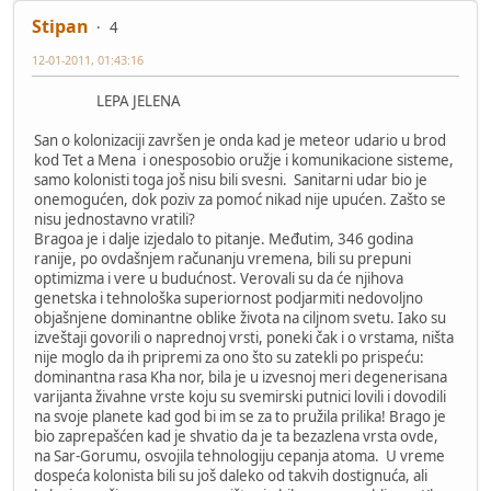
Stipan
4
12-01-2011, 01:43:16
LEPA JELENA
San o kolonizaciji završen je onda kad je meteor udario u brod
kod Tet a Mena i onesposobio oružje i komunikacione sisteme,
samo kolonisti toga još nisu bili svesni. Sanitarni udar bio je
onemogućen, dok poziv za pomoć nikad nije upućen. Zašto se
nisu jednostavno vratili?
Bragoa je i dalje izjedalo to pitanje. Međutim, 346 godina
ranije, po ovdašnjem računanju vremena, bili su prepuni
optimizma i vere u budućnost. Verovali su da će njihova
genetska i tehnološka superiornost podjarmiti nedovoljno
objašnjene dominantne oblike života na ciljnom svetu. Iako su
izveštaji govorili o naprednoj vrsti, poneki čak i o vrstama, ništa
nije moglo da ih pripremi za ono što su zatekli po prispeću:
dominantna rasa Kha nor, bila je u izvesnoj meri degenerisana
varijanta živahne vrste koju su svemirski putnici lovili i dovodili
na svoje planete kad god bi im se za to pružila prilika! Brago je
bio zaprepašćen kad je shvatio da je ta bezazlena vrsta ovde,
na Sar-Gorumu, osvojila tehnologiju cepanja atoma. U vreme
dospeća kolonista bili su još daleko od takvih dostignuća, ali