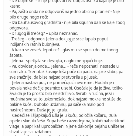
- Ne bojim se! - iz nje progovori tvrdoglavost. Za kajanje je bilo
kasno.
- Pa, zašto onda ne odgovoriš na jedno obično pitanje? - Nije
bilo druge nego reći:
- Iza bauhausovog gradilišta - nije bila sigurna da li se kaje zbog
odgovora.
- Drugog ili trećeg? – upita neznanac.
- Trećeg – odgovori Jelena dok joj je srce lupalo poput
indijanskih ratnih bubnjeva.
- A kako se zoveš, lepotice? - glas mu se spusti do mekanog
šapata.
- Jelena - spetljala se devojka, naglo menjajući boje.
- Pa, doviđenja onda... Jelena... - reče nepoznati i nestade u
sumraku. Trenutak kasnije kiša poče da pada, najpre slabo, pa
sve snažnije, da bi se najzad pretvorila u pljusak.
Jelena nastavi put, ne primećujući nevreme. Hodala je i
pevala neke dečije pesmice u sebi. Osećala je da je živa, toliko
živa da je to prosto bilo neizdržljivo. Svrab i vrućina, jeza i
mučnina sve se to uskomešalo, dok najzad mokra ne stiže do
bakine kuće. Duboko uzdahnu, pa sačeka malo pod
nastrešnicom. Duša joj je igrala.
Cedeći se i šljapkajući ušla je u kuću, odložila košaru, izula
cipele i skinula šešir. Supa beše razvodnjena, kolači nabrekli od
vlage, a paprikaš upropašćen. Njene đakonije bejahu uništene,
shvatila je sa uzdahom.