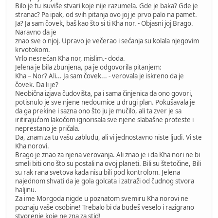
Bilo je tu isuviše stvari koje nije razumela. Gde je baka? Gde je
stranac? Pa ipak, od svih pitanja ovo joj je prvo palo na pamet.
Ja? Ja sam čovek, baš kao što si ti Kha nor. - Objasni joj Brago.
Naravno da je
znao sve o njoj. Upravo je večerao i sećanja su kolala njegovim
krvotokom.
Vrlo nesrećan Kha nor, mislim.- doda.
Jelena je bila zbunjena, pa je odgovorila pitanjem:
Kha – Nor? Ali... Ja sam čovek... - verovala je iskreno da je
čovek. Da li je?
Neobična izjava čudovišta, pa i sama činjenica da ono govori,
potisnulo je sve njene nedoumice u drugi plan. Pokušavala je
da ga prekine i sazna ono što ju je mučilo, ali ta zver je sa
iritirajućom lakoćom ignorisala sve njene slabašne proteste i
neprestano je pričala.
Da, znam za tu vašu zabludu, ali vi jednostavno niste ljudi. Vi ste
Kha norovi.
Brago je znao za njena verovanja. Ali znao je i da Kha nori ne bi
smeli biti ono što su postali na ovoj planeti. Bili su štetočine, Bili
su rak rana svetova kada nisu bili pod kontrolom. Jelena
najednom shvati da je gola golcata i zatraži od čudnog stvora
haljinu.
Za ime Morgoda nigde u poznatom svemiru Kha norovi ne
poznaju vaše osobine! Trebalo bi da budeš veselo i razigrano
stvorenje koje ne zna za stid!