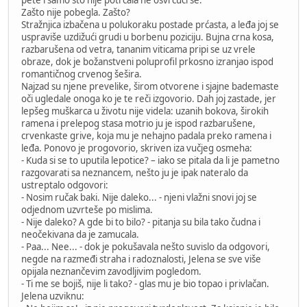
Zašto nije pobegla. Zašto?
Stražnjica izbačena u polukoraku postade prćasta, a leđa joj se
uspraviše uzdižući grudi u borbenu poziciju. Bujna crna kosa,
razbarušena od vetra, tananim viticama pripi se uz vrele
obraze, dok je božanstveni poluprofil prkosno izranjao ispod
romantičnog crvenog šešira.
Najzad su njene prevelike, širom otvorene i sjajne bademaste
oči ugledale onoga ko je te reči izgovorio. Dah joj zastade, jer
lepšeg muškarca u životu nije videla: uzanih bokova, širokih
ramena i prelepog stasa motrio ju je ispod razbarušene,
crvenkaste grive, koja mu je nehajno padala preko ramena i
leđa. Ponovo je progovorio, skriven iza vučjeg osmeha:
- Kuda si se to uputila lepotice? – iako se pitala da li je pametno
razgovarati sa neznancem, nešto ju je ipak nateralo da
ustreptalo odgovori:
- Nosim ručak baki. Nije daleko... - njeni vlažni snovi joj se
odjednom uzvrteše po mislima.
- Nije daleko? A gde bi to bilo? - pitanja su bila tako čudna i
neočekivana da je zamucala.
- Paa... Nee... - dok je pokušavala nešto suvislo da odgovori,
negde na razmeđi straha i radoznalosti, Jelena se sve više
opijala neznančevim zavodljivim pogledom.
- Ti me se bojiš, nije li tako? - glas mu je bio topao i privlačan.
Jelena uzviknu: