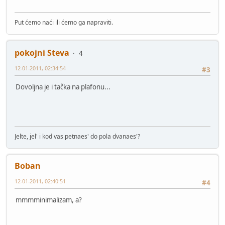
Put ćemo naći ili ćemo ga napraviti.
pokojni Steva
4
12-01-2011, 02:34:54
#3
Dovoljna je i tačka na plafonu...
Jelte, jel' i kod vas petnaes' do pola dvanaes'?
Boban
12-01-2011, 02:40:51
#4
mmmminimalizam, a?