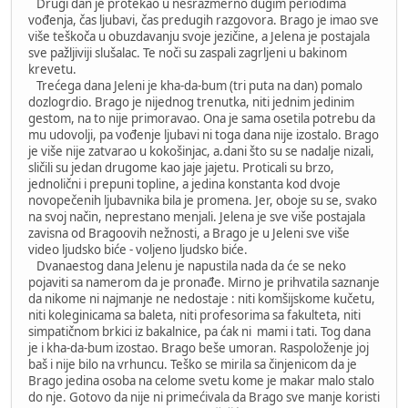
Drugi dan je protekao u nesrazmerno dugim periodima
vođenja, čas ljubavi, čas predugih razgovora. Brago je imao sve
više teškoča u obuzdavanju svoje jezičine, a Jelena je postajala
sve pažljiviji slušalac. Te noči su zaspali zagrljeni u bakinom
krevetu.
Trećega dana Jeleni je kha-da-bum (tri puta na dan) pomalo
dozlogrdio. Brago je nijednog trenutka, niti jednim jedinim
gestom, na to nije primoravao. Ona je sama osetila potrebu da
mu udovolji, pa vođenje ljubavi ni toga dana nije izostalo. Brago
je više nije zatvarao u kokošinjac, a.dani što su se nadalje nizali,
sličili su jedan drugome kao jaje jajetu. Proticali su brzo,
jednolični i prepuni topline, a jedina konstanta kod dvoje
novopečenih ljubavnika bila je promena. Jer, oboje su se, svako
na svoj način, neprestano menjali. Jelena je sve više postajala
zavisna od Bragoovih nežnosti, a Brago je u Jeleni sve više
video ljudsko biće - voljeno ljudsko biće.
Dvanaestog dana Jelenu je napustila nada da će se neko
pojaviti sa namerom da je pronađe. Mirno je prihvatila saznanje
da nikome ni najmanje ne nedostaje : niti komšijskome kučetu,
niti koleginicama sa baleta, niti profesorima sa fakulteta, niti
simpatičnom brkici iz bakalnice, pa ćak ni mami i tati. Tog dana
je i kha-da-bum izostao. Brago beše umoran. Raspoloženje joj
baš i nije bilo na vrhuncu. Teško se mirila sa činjenicom da je
Brago jedina osoba na celome svetu kome je makar malo stalo
do nje. Gotovo da nije ni primećivala da Brago sve manje koristi