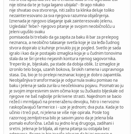
nije istina da te je tuga lagano ubijala? - Brago nikako
nije shvatao ova stvorenja, niti zašto ta klinka deluje toliko
nezainteresovano za sva njegova razumna objašnjenja.
Iznenada je njegovo izlaganje ipak zainteresovalo Jelenu.
Ugledala? Tebe?- njegovo pitanje je svojom neobičnošću u
Jeleni ugušilo svaku
pomisaoda bi trebalo da ga zapita za baku ili bar za prelepog
neznanca, a neobično talasanje svetla koje je iza leđa čudnog
stvora dopiralo iz kuhinje privuklo joj je pogled. Svetlo je sada
igralo i kao da je postajalo izmaglica koja je u čudnim tonovima
stala da se širi preko nejasnih kontura njenog sagovornika.
Treperilo je, bljeskalo, pa stade da dobija oblik. Iz izmaglice je
izronilo telo boga, uzanih bokova, širokih ramena i uspravnoga
stasa. Da, bio je to prelepi neznanac kojeg je dobro zapamtila.
Neobjašnjiva transformacija je odgurnula svaku pomisao na
baku i Jelena je sada zurila u neočekivanu pojavu. Posmatrao ju
je svojim impresivnim sivim očima koje su žućkasto bljeskale od
njegove ne baš najbolje prikrivene strasti. Najednom se bacio
režeći i mrmljajući na preneraženu devojku, hitro i nervozno
raskopčavajući farmerice i - uze je jednom; dva puta. Kada je to
učinio i treći put, ni Jelena se više nije opirala. Posle tog
razornog zemljotresa bilo je sasvim jasno da je Jelena bila
pomalo euforična. Ležali su jedno kraj drugoga, zadihani i
sretni. Jelena je brbljala, ali njena pitanja su ostajala bez
odgovora. Brago je bio isuviše iskusan da bi joj govorio o