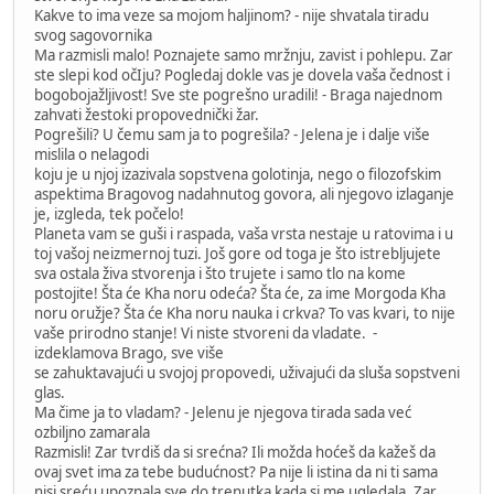
Kakve to ima veze sa mojom haljinom? - nije shvatala tiradu
svog sagovornika
Ma razmisli malo! Poznajete samo mržnju, zavist i pohlepu. Zar
ste slepi kod očIju? Pogledaj dokle vas je dovela vaša čednost i
bogobojažljivost! Sve ste pogrešno uradili! - Braga najednom
zahvati žestoki propovednički žar.
Pogrešili? U čemu sam ja to pogrešila? - Jelena je i dalje više
mislila o nelagodi
koju je u njoj izazivala sopstvena golotinja, nego o filozofskim
aspektima Bragovog nadahnutog govora, ali njegovo izlaganje
je, izgleda, tek počelo!
Planeta vam se guši i raspada, vaša vrsta nestaje u ratovima i u
toj vašoj neizmernoj tuzi. Još gore od toga je što istrebljujete
sva ostala živa stvorenja i što trujete i samo tlo na kome
postojite! Šta će Kha noru odeća? Šta će, za ime Morgoda Kha
noru oružje? Šta će Kha noru nauka i crkva? To vas kvari, to nije
vaše prirodno stanje! Vi niste stvoreni da vladate. -
izdeklamova Brago, sve više
se zahuktavajući u svojoj propovedi, uživajući da sluša sopstveni
glas.
Ma čime ja to vladam? - Jelenu je njegova tirada sada već
ozbiljno zamarala
Razmisli! Zar tvrdiš da si srećna? Ili možda hoćeš da kažeš da
ovaj svet ima za tebe budućnost? Pa nije li istina da ni ti sama
nisi sreću upoznala sve do trenutka kada si me ugledala. Zar