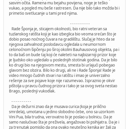
sasvim očita. Ramena mu bejahu povijena, noge je teško
vukao, a pogled mu beše rastresen. Da nije bilo tako možda bi i
primetio svetlucanje u tami pred njima.
- - - - - - - - - -
Rade Šponja je, sticajem okolnosti, bio ratni veteran sa
tuzlanskog ratišta koji je kao izbeglica bio veoma srećan što je
dobio posao noćnog čuvara na gradilištu. Slučaj je hteo da se
njegova zahvalnost poslodavcu ogledala u neumornom
celonoćnom šipčenju po široj okolini Bauhausovog objekta, pa i
to da baš on bude taj koji će naleteti na najbizarniji prizor koje
je ljudsko oko ugledalo u poslednjih stotinak godina. Da je bilo
ko drugi bio na njegovom mestu, smesta bi urlajući pobegao
glavom bez obzira. Bilo ko drugi, ali ne i Rade Šponja! Rade je
video mnogo čudnih stvari na ratištu i imao je univerzalno
rešenje za sve pojave koje nije razumevao. Ispraznio je okvir
pištolja u pravcu čudnog prizora i tako je sa ovog sveta nestao
Brago, poslednji vukodlak.
- - - - - - - - - -
Da je dežurni znao da je musava curica (koja je prilično
smrdela), umotana u jedino slobodno ćebe, ono sa uzorkom
Vini Pua, bila trudna, verovatno bi je poslao u bolnicu. Da je
samo naslućivao šta je preživela, angažovao bi psihijatra. Da je i
za trenutak pomislio da ona ovako neutešno kenjka jer žali za