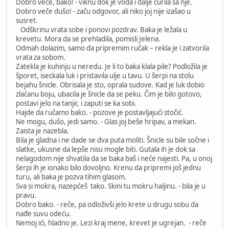
Dobro veče, bako! - viknu dok je voda i dalje curila sa nje.
Dobro veče dušo! - začu odgovor, ali niko joj nije izašao u
susret.
Odškrinu vrata sobe i ponovi pozdrav. Baka je ležala u
krevetu. Mora da se prehladila, pomisli Jelena.
Odmah dolazim, samo da pripremim ručak – rekla je i zatvorila
vrata za sobom.
Zatekla je kuhinju u neredu. Je li to baka klala pile? Podložila je
šporet, iseckala luk i pristavila ulje u tavu. U šerpi na stolu
bejahu šnicle. Obrisala je sto, oprala sudove. Kad je luk dobio
zlaćanu boju, ubacila je šnicle da se peku. Čim je bilo gotovo,
postavi jelo na tanjir, i zaputi se ka sobi.
Hajde da ručamo bako. - pozove je postavljajući stočić.
Ne mogu, dušo, jedi samo. - Glas joj beše hripav, a mekan.
Zaista je nazebla.
Bila je gladna i ne dade se dva puta moliti. Šnicle su bile sočne i
slatke, ukusne da lepše nisu mogle biti. Gutala ih je dok sa
nelagodom nije shvatila da se baka baš i neće najesti. Pa, u onoj
šerpi ih je ionako bilo dovoljno. Krenu da pripremi još jednu
turu, ali baka je pozva tihim glasom.
Sva si mokra, nazepćeš tako. Skini tu mokru haljinu. - bila je u
pravu.
Dobro bako. - reče, pa odloživši jelo krete u drugu sobu da
nađe suvu odeću.
Nemoj ići, hladno je. Lezi kraj mene, krevet je ugrejan. - reče