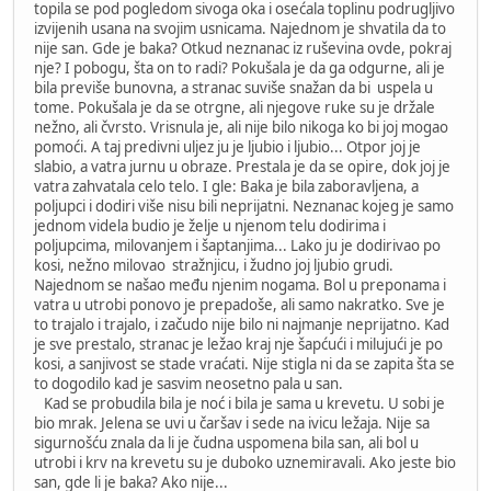
topila se pod pogledom sivoga oka i osećala toplinu podrugljivo
izvijenih usana na svojim usnicama. Najednom je shvatila da to
nije san. Gde je baka? Otkud neznanac iz ruševina ovde, pokraj
nje? I pobogu, šta on to radi? Pokušala je da ga odgurne, ali je
bila previše bunovna, a stranac suviše snažan da bi uspela u
tome. Pokušala je da se otrgne, ali njegove ruke su je držale
nežno, ali čvrsto. Vrisnula je, ali nije bilo nikoga ko bi joj mogao
pomoći. A taj predivni uljez ju je ljubio i ljubio... Otpor joj je
slabio, a vatra jurnu u obraze. Prestala je da se opire, dok joj je
vatra zahvatala celo telo. I gle: Baka je bila zaboravljena, a
poljupci i dodiri više nisu bili neprijatni. Neznanac kojeg je samo
jednom videla budio je želje u njenom telu dodirima i
poljupcima, milovanjem i šaptanjima... Lako ju je dodirivao po
kosi, nežno milovao stražnjicu, i žudno joj ljubio grudi.
Najednom se našao među njenim nogama. Bol u preponama i
vatra u utrobi ponovo je prepadoše, ali samo nakratko. Sve je
to trajalo i trajalo, i začudo nije bilo ni najmanje neprijatno. Kad
je sve prestalo, stranac je ležao kraj nje šapćući i milujući je po
kosi, a sanjivost se stade vraćati. Nije stigla ni da se zapita šta se
to dogodilo kad je sasvim neosetno pala u san.
Kad se probudila bila je noć i bila je sama u krevetu. U sobi je
bio mrak. Jelena se uvi u čaršav i sede na ivicu ležaja. Nije sa
sigurnošću znala da li je čudna uspomena bila san, ali bol u
utrobi i krv na krevetu su je duboko uznemiravali. Ako jeste bio
san, gde li je baka? Ako nije...