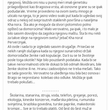
njegovoj. Možda oni nisu u punoj meri imali genetsku
prilagodljivost kao Bragoova vrsta, ali osnovne grane su se ipak
podudarale. Vreme provedeno na ovom svetu mnogo je
uticalo na njega, to je jasno video svaki put kada bi ugledao svoj
odraz u nekoj od sveprisutnih staklenih površina u naseljima
Kha nora. Šta ako je moguće da stvori potomstvo polno
opšteći sa domorocima? Malo verovatno, pa ipak, i to malo je
bilo sasvim dovoljno da zagolica njegovu maštu. Šta bi mu rekli
za takve ideje na njegovom svetu? Jebač Kha nora!
Perverznjak.
Ali ovde i sada to je izgledalo sasvim drugačije. Prisećao se
nekih ranijih slučajeva kada su njegovi sunarodnici držali
domorodačke ženke radi kopulacije. Da li su se te životinje
posle toga okotile? Nije bilo pouzdanih podataka. Kada bi se
takve nenormalnosti otkrile dokazi bi bili odmah likvidirani, bile
ženke skotne ili ne. Hranu i zadovoljstvo ne treba mešati. Tako
se tada govorilo. Verovatno ta ubeđenja nisu bila bez osnova i
Brago se neprestano kolebao oko odluke. Možda je ipak
trebalo pokušati...
- - - - - - - - - -
Školarina, stanarina, struja, voda, telefon, grejanje, porezi,
ekologija, kineske konzerve, mađarska piletina, rumunska
svinjetina, brazilska govedina, turske paprike, makedonski
krompir... Sve je to trebalo platiti. Od šest do šest muž je