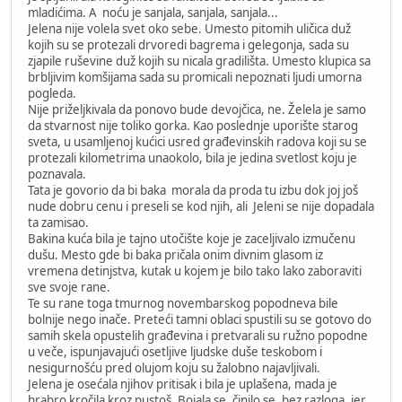
mladićima. A noću je sanjala, sanjala, sanjala...
Jelena nije volela svet oko sebe. Umesto pitomih uličica duž
kojih su se protezali drvoredi bagrema i gelegonja, sada su
zjapile ruševine duž kojih su nicala gradilišta. Umesto klupica sa
brbljivim komšijama sada su promicali nepoznati ljudi umorna
pogleda.
Nije priželjkivala da ponovo bude devojčica, ne. Želela je samo
da stvarnost nije toliko gorka. Kao poslednje uporište starog
sveta, u usamljenoj kućici usred građevinskih radova koji su se
protezali kilometrima unaokolo, bila je jedina svetlost koju je
poznavala.
Tata je govorio da bi baka morala da proda tu izbu dok joj još
nude dobru cenu i preseli se kod njih, ali Jeleni se nije dopadala
ta zamisao.
Bakina kuća bila je tajno utočište koje je zaceljivalo izmučenu
dušu. Mesto gde bi baka pričala onim divnim glasom iz
vremena detinjstva, kutak u kojem je bilo tako lako zaboraviti
sve svoje rane.
Te su rane toga tmurnog novembarskog popodneva bile
bolnije nego inače. Preteći tamni oblaci spustili su se gotovo do
samih skela opustelih građevina i pretvarali su ružno popodne
u veče, ispunjavajući osetljive ljudske duše teskobom i
nesigurnošću pred olujom koju su žalobno najavljivali.
Jelena je osećala njihov pritisak i bila je uplašena, mada je
hrabro kročila kroz pustoš. Bojala se, činilo se, bez razloga, jer