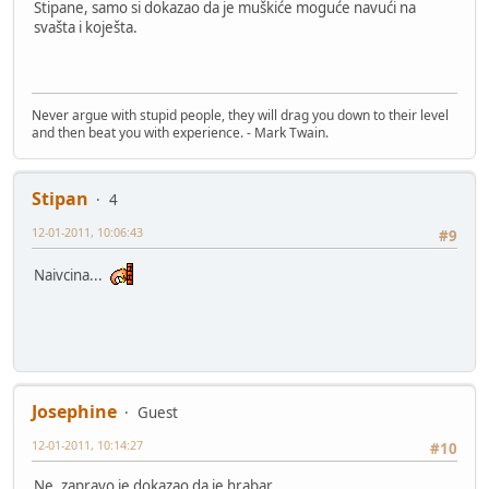
Stipane, samo si dokazao da je muškiće moguće navući na
svašta i koješta.
Never argue with stupid people, they will drag you down to their level
and then beat you with experience. - Mark Twain.
Stipan
4
12-01-2011, 10:06:43
#9
Naivcina...
Josephine
Guest
12-01-2011, 10:14:27
#10
Ne, zapravo je dokazao da je hrabar.