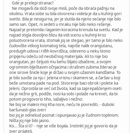
Gde je prelepi stranac?
Ne mogavši da složi svoje misli, poče da obraća pažnju na
okolinu. Vrata sobe su bila otvorena i videla je da u kuhinji gori
svetlo. Bila je nesigurna, jer je slutila da njeno sećanje nije bilo
samo san. Opet, ni sedeti u mraku nije bilo neko rešenje.
Najzad je prelomila i laganim koracima krenula ka svetlu. Kad je
najzad stigla dovoljno blizu da vidi scenu u kuhinji kroz
poluotvorena vrata, stomak joj se stegao, jer tamo je bilo neko
čudovište vitkog kosmatog tela, najviše nalik orangutanu,
predugih udova i riđih kovrdžica, odeveno u neku tesno
pripijenu odeću od neobičnog materijala. Ali to nije bio
orangutan, jer čeljusti mu behu šiljato izbačene, a svojim
ogromnim blještavim očnjacima i strašnim zubima žderao je
one sirove šnicle koje je držao u svojim užasnim kandžama. To
je bilo suviše za nju i Jelena vrisnu i skameni se, a čaršav u koji
beše umotana pade na pod. Stvorenje baci obrok i polete ka
Jeleni. Oprostila se već od života, kad sa zaprepašćenjem oseti
da je nežno grli, podiže, nosi ka sobi i polaže na krevet, da bi
potom progovorio tiho, sažaljivo i nežno:
Ne boj se maleni moj Kha nore, neću te povrediti. - duboki
baršunasti glas zveri
bio joj je odnekud poznat i ispunjavao ju je čudnom toplinom.
Ništa joj nije bilo jasno.
Ko... Šta si ti? - nije se više bojala. Instinkt joj je govorio da je
zver prijatelj.