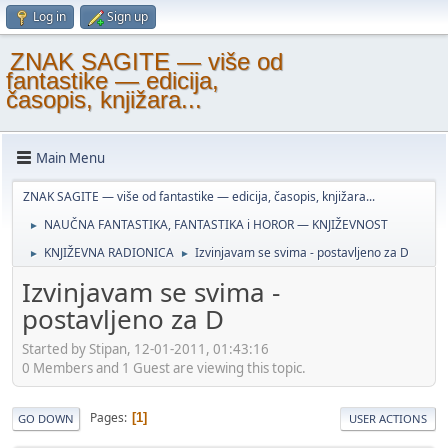
Log in
Sign up
ZNAK SAGITE — više od
fantastike — edicija,
časopis, knjižara...
Main Menu
ZNAK SAGITE — više od fantastike — edicija, časopis, knjižara...
NAUČNA FANTASTIKA, FANTASTIKA i HOROR — KNJIŽEVNOST
►
KNJIŽEVNA RADIONICA
Izvinjavam se svima - postavljeno za D
►
►
Izvinjavam se svima -
postavljeno za D
Started by Stipan, 12-01-2011, 01:43:16
0 Members and 1 Guest are viewing this topic.
Pages
1
GO DOWN
USER ACTIONS