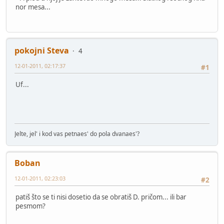
nor mesa...
pokojni Steva
4
12-01-2011, 02:17:37
#1
Uf...
Jelte, jel' i kod vas petnaes' do pola dvanaes'?
Boban
12-01-2011, 02:23:03
#2
patiš što se ti nisi dosetio da se obratiš D. pričom... ili bar
pesmom?