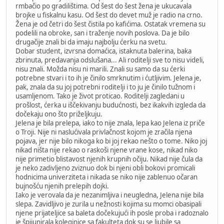
rmbačio po gradilištima. Od šest do šest žena je ukucavala
brojke u fiskalnu kasu. Od šest do devet muž je radio na crno.
Žena je od četri do šest čistila po kafićima. Ostatak vremena su
podelili na obroke, san i traženje novih poslova. Da je bilo
drugačije znali bi da imaju najbolju ćerku na svetu.
Dobar student, izvrsna domaćica, istaknuta balerina, baka
zbrinuta, predavanja odslušana... Ali roditelji sve to nisu videli,
nisu znali. Možda nisu ni marili. Znali su samo da su ćerki
potrebne stvari i to ih je činilo smrknutim i ćutljivim. Jelena je,
pak, znala da su joj potrebni roditelji i to ju je činilo tužnom i
usamljenom. Tako je život proticao. Roditelji zagledani u
prošlost, ćerka u iščekivanju budućnosti, bez ikakvih izgleda da
dočekaju ono što priželjkuju.
Jelena je bila prelepa, iako to nije znala, lepa kao Jelena iz priče
o Troji. Nije ni naslućivala privlačnost kojom je zračila njena
pojava, jer nije bilo nikoga ko bi joj rekao nešto o tome. Niko joj
nikad ništa nije rekao o raskoši njene vrane kose, nikad niko
nije primetio blistavost njenih krupnih očiju. Nikad nije čula da
je neko zadivljeno zviznuo dok bi njeni obli bokovi promicali
hodnicima univerziteta i nikada se niko nije zablenuo očaran
bujnošću njenih prelepih dojki.
Iako je verovala da je nezanimljiva i neugledna, Jelena nije bila
slepa. Zavidljivo je zurila u nežnosti kojima su momci obasipali
njene prijateljice sa baleta dočekujući ih posle proba i radoznalo
je špijunirala koleginice sa fakulteta dok su se ljubile sa