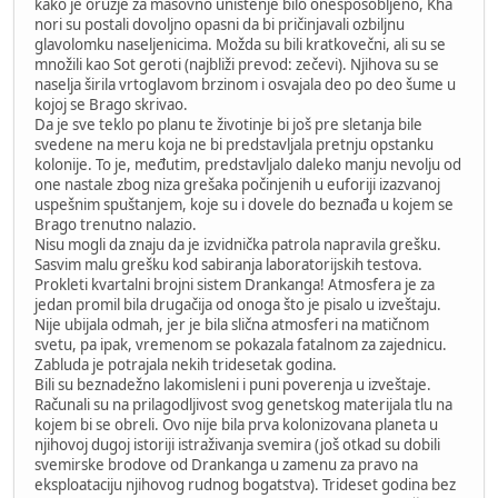
kako je oružje za masovno uništenje bilo onesposobljeno, Kha
nori su postali dovoljno opasni da bi pričinjavali ozbiljnu
glavolomku naseljenicima. Možda su bili kratkovečni, ali su se
množili kao Sot geroti (najbliži prevod: zečevi). Njihova su se
naselja širila vrtoglavom brzinom i osvajala deo po deo šume u
kojoj se Brago skrivao.
Da je sve teklo po planu te životinje bi još pre sletanja bile
svedene na meru koja ne bi predstavljala pretnju opstanku
kolonije. To je, međutim, predstavljalo daleko manju nevolju od
one nastale zbog niza grešaka počinjenih u euforiji izazvanoj
uspešnim spuštanjem, koje su i dovele do beznađa u kojem se
Brago trenutno nalazio.
Nisu mogli da znaju da je izvidnička patrola napravila grešku.
Sasvim malu grešku kod sabiranja laboratorijskih testova.
Prokleti kvartalni brojni sistem Drankanga! Atmosfera je za
jedan promil bila drugačija od onoga što je pisalo u izveštaju.
Nije ubijala odmah, jer je bila slična atmosferi na matičnom
svetu, pa ipak, vremenom se pokazala fatalnom za zajednicu.
Zabluda je potrajala nekih tridesetak godina.
Bili su beznadežno lakomisleni i puni poverenja u izveštaje.
Računali su na prilagodljivost svog genetskog materijala tlu na
kojem bi se obreli. Ovo nije bila prva kolonizovana planeta u
njihovoj dugoj istoriji istraživanja svemira (još otkad su dobili
svemirske brodove od Drankanga u zamenu za pravo na
eksploataciju njihovog rudnog bogatstva). Trideset godina bez