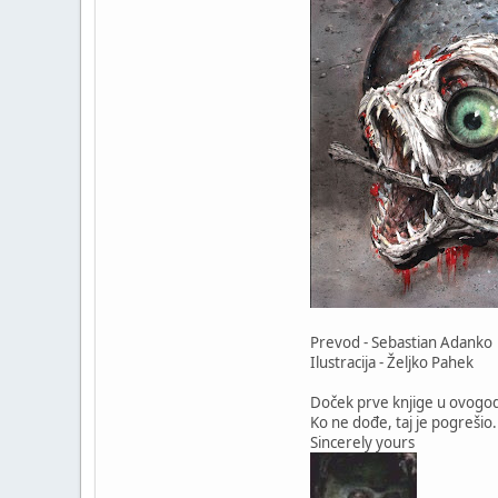
Prevod - Sebastian Adanko
Ilustracija - Željko Pahek
Doček prve knjige u ovogodiš
Ko ne dođe, taj je pogrešio.
Sincerely yours