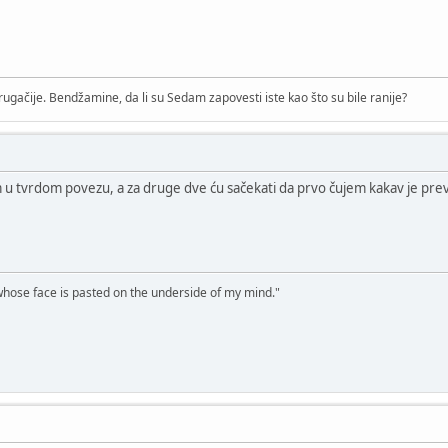
drugačije. Bendžamine, da li su Sedam zapovesti iste kao što su bile ranije?
m u tvrdom povezu, a za druge dve ću sačekati da prvo čujem kakav je pr
 whose face is pasted on the underside of my mind."