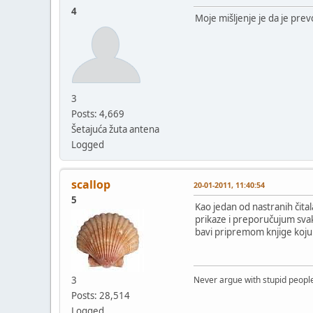
4
Moje mišljenje je da je prev
3
Posts: 4,669
Šetajuća žuta antena
Logged
scallop
20-01-2011, 11:40:54
5
Kao jedan od nastranih čital
prikaze i preporučujum svak
bavi pripremom knjige koju 
3
Never argue with stupid people
Posts: 28,514
Logged