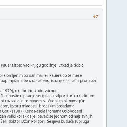
#7
ni, Pauers izbacivao knjigu godišnje. Otkad je dobio
 prelomljenim po danima, jer Pauers do te mere
popunjava rupe u obrađenoj istorijskoj građi i pronalazi
k, 1979), o odbrani ,,čudotvornog
 upustio u pisanje serijala o kralju Arturu u različitim
recept razradio je romanom Na čudnijim plimama (On
adom, izvoru mladosti i brodskim posadama
a Gotik (1987) Kena Rasela i romana Oslobođeni
dan veliki korak dalje, baveći se jednom od najslavnijih
Šeli, doktor Džon Polidori i Šelijeva buduća supruga