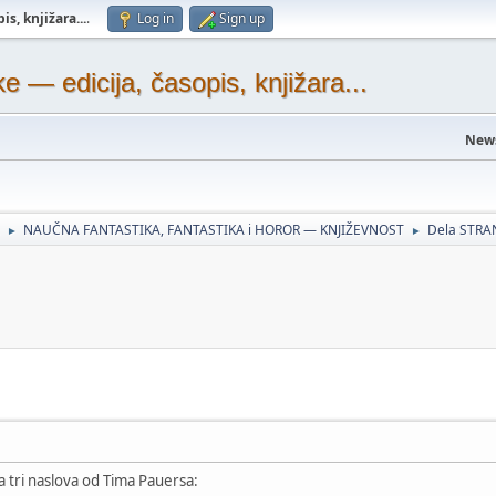
s, knjižara...
.
Log in
Sign up
— edicija, časopis, knjižara...
New
NAUČNA FANTASTIKA, FANTASTIKA i HOROR — KNJIŽEVNOST
Dela STRA
►
►
sa tri naslova od Tima Pauersa: