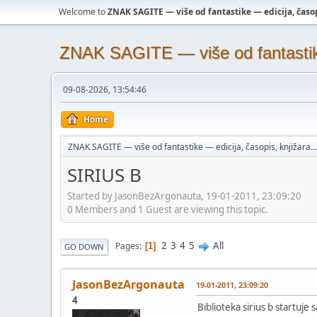
Welcome to
ZNAK SAGITE — više od fantastike — edicija, časopi
ZNAK SAGITE — više od fantastike 
09-08-2026, 13:54:46
Home
ZNAK SAGITE — više od fantastike — edicija, časopis, knjižara...
SIRIUS B
Started by JasonBezArgonauta, 19-01-2011, 23:09:20
0 Members and 1 Guest are viewing this topic.
2
3
4
5
All
Pages
1
GO DOWN
JasonBezArgonauta
19-01-2011, 23:09:20
4
Biblioteka sirius b startuje 