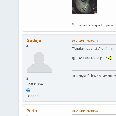
Čini mi se da ovaj zid izgleda 
Gudeja
20-01-2011, 00:00:14
4
''Anubisova vrata'' već ima
@JBA: Care to help...?
"It is myself I have never met
2
Posts: 354
Logged
Perin
20-01-2011, 00:01:39