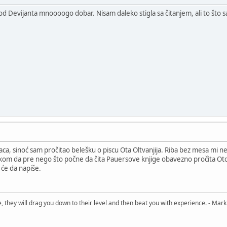
od Devijanta mnoooogo dobar. Nisam daleko stigla sa čitanjem, ali to što s
aca, sinoć sam pročitao belešku o piscu Ota Oltvanjija. Riba bez mesa mi n
om da pre nego što počne da čita Pauersove knjige obavezno pročita Otov 
će da napiše.
, they will drag you down to their level and then beat you with experience. - Mark