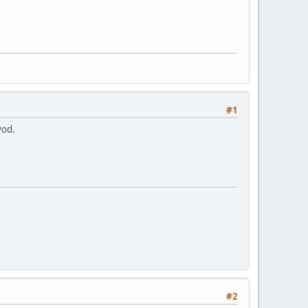
#1
evod.
#2