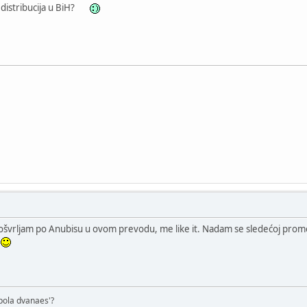
 distribucija u BiH?
švrljam po Anubisu u ovom prevodu, me like it. Nadam se sledećoj prom
a
o pola dvanaes'?