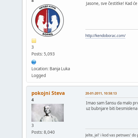
8
Jasone, sve čestitke! Kad će
http://kendoborac.com/
3
Posts: 5,093
Location: Banja Luka
Logged
pokojni Steva
20-01-2011, 10:58:13
4
Imao sam šansu da malo pro
uz bubnjare biti besmislen
3
Posts: 8,040
Jelte, jel' i kod vas petnaes' d