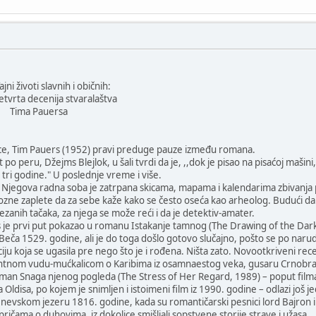
vnih i običnih:
ja stvaralaštva
uersa
ce, Tim Pauers (1952) pravi preduge pauze između romana.
rat po peru, Džejms Blejlok, u šali tvrdi da je, ,,dok je pisao na pisaćoj maši
ri godine." U poslednje vreme i više.
n. Njegova radna soba je zatrpana skicama, mapama i kalendarima zbivanja
diozne zaplete da za sebe kaže kako se često oseća kao arheolog. Budući da 
anih tačaka, za njega se može reći i da je detektiv-amater.
rs je prvi put pokazao u romanu Istakanje tamnog (The Drawing of the Dar
ča 1529. godine, ali je do toga došlo gotovo slučajno, pošto se po narudžbi
iciju koja se ugasila pre nego što je i rođena. Ništa zato. Novootkriveni 
kantnom vudu-mućkalicom o Karibima iz osamnaestog veka, gusaru Crnobr
oman Snaga njenog pogleda (The Stress of Her Regard, 1989) – poput film
Oldisa, po kojem je snimljen i istoimeni film iz 1990. godine – odlazi još je
enevskom jezeru 1816. godine, kada su romantičarski pesnici lord Bajron i 
ičama o duhovima, iz dokolice smišljali sopstvene storije strave i užasa.