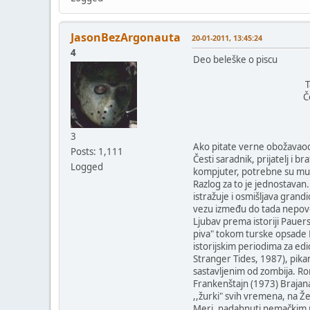
JasonBezArgonauta
20-01-2011, 13:45:24
4
Deo beleške o piscu
Tajni životi sla
Četvrta deceni
Tima Pa
3
Ako pitate verne obožavao
Posts: 1,111
Česti saradnik, prijatelj i b
Logged
kompjuter, potrebne su mu t
Razlog za to je jednostava
istražuje i osmišljava gran
vezu između do tada nepovez
Ljubav prema istoriji Paue
piva" tokom turske opsade Be
istorijskim periodima za ed
Stranger Tides, 1987), pi
sastavljenim od zombija. R
Frankenštajn (1973) Brajana 
,,žurki" svih vremena, na Ž
Meri, nadahnuti nemačkim pr