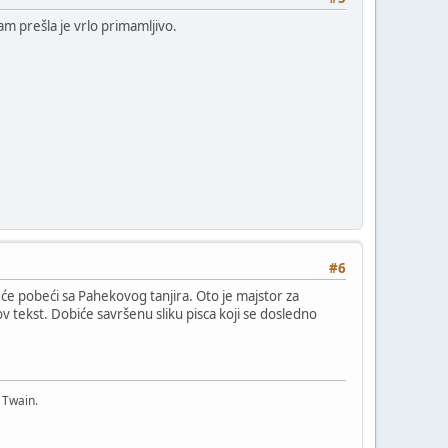
am prešla je vrlo primamljivo.
#6
eće pobeći sa Pahekovog tanjira. Oto je majstor za
tekst. Dobiće savršenu sliku pisca koji se dosledno
 Twain.