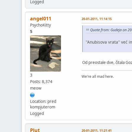
Logged
angel011
20-01-2011, 11:14:15
PsychoKitty
Quote from: Gudeja on 20
5
''Anubisova vrata'' već
Od preostale dve, čitala G
3
We're all mad here.
Posts: 8,374
meow
Location: pred
kompjuterom
Logged
Plut
20-01-2011, 11:21:41