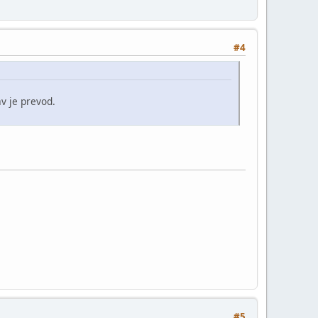
#4
av je prevod.
#5