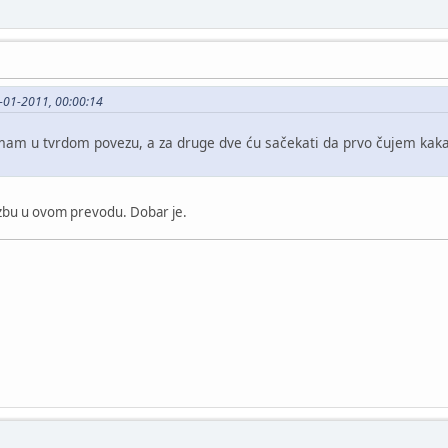
-01-2011, 00:00:14
 imam u tvrdom povezu, a za druge dve ću sačekati da prvo čujem kak
ozbu u ovom prevodu. Dobar je.