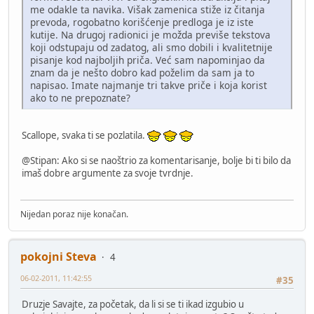
me odakle ta navika. Višak zamenica stiže iz čitanja
prevoda, rogobatno korišćenje predloga je iz iste
kutije. Na drugoj radionici je možda previše tekstova
koji odstupaju od zadatog, ali smo dobili i kvalitetnije
pisanje kod najboljih priča. Već sam napominjao da
znam da je nešto dobro kad poželim da sam ja to
napisao. Imate najmanje tri takve priče i koja korist
ako to ne prepoznate?
Scallope, svaka ti se pozlatila.
@Stipan: Ako si se naoštrio za komentarisanje, bolje bi ti bilo da
imaš dobre argumente za svoje tvrdnje.
Nijedan poraz nije konačan.
pokojni Steva
4
06-02-2011, 11:42:55
#35
Druzje Savajte, za početak, da li si se ti ikad izgubio u