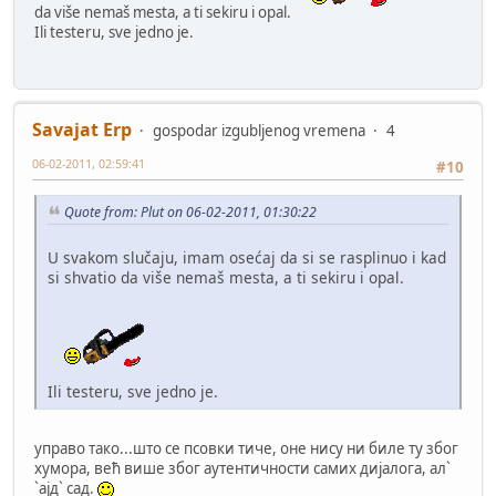
da više nemaš mesta, a ti sekiru i opal.
Ili testeru, sve jedno je.
Savajat Erp
gospodar izgubljenog vremena
4
06-02-2011, 02:59:41
#10
Quote from: Plut on 06-02-2011, 01:30:22
U svakom slučaju, imam osećaj da si se rasplinuo i kad
si shvatio da više nemaš mesta, a ti sekiru i opal.
Ili testeru, sve jedno je.
управо тако...што се псовки тиче, оне нису ни биле ту због
хумора, већ више због аутентичности самих дијалога, ал`
`ајд` сад.