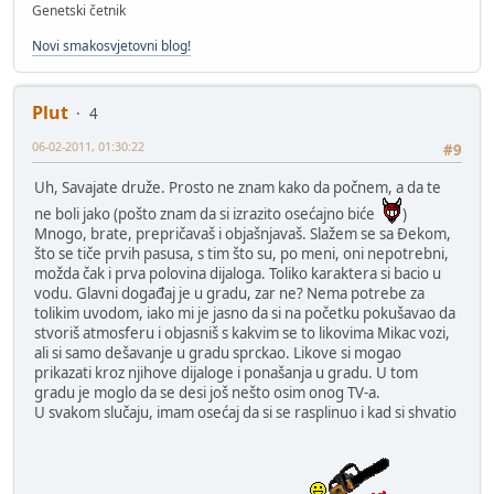
Genetski četnik
Novi smakosvjetovni blog!
Plut
4
06-02-2011, 01:30:22
#9
Uh, Savajate druže. Prosto ne znam kako da počnem, a da te
ne boli jako (pošto znam da si izrazito osećajno biće
)
Mnogo, brate, prepričavaš i objašnjavaš. Slažem se sa Đekom,
što se tiče prvih pasusa, s tim što su, po meni, oni nepotrebni,
možda čak i prva polovina dijaloga. Toliko karaktera si bacio u
vodu. Glavni događaj je u gradu, zar ne? Nema potrebe za
tolikim uvodom, iako mi je jasno da si na početku pokušavao da
stvoriš atmosferu i objasniš s kakvim se to likovima Mikac vozi,
ali si samo dešavanje u gradu sprckao. Likove si mogao
prikazati kroz njihove dijaloge i ponašanja u gradu. U tom
gradu je moglo da se desi još nešto osim onog TV-a.
U svakom slučaju, imam osećaj da si se rasplinuo i kad si shvatio