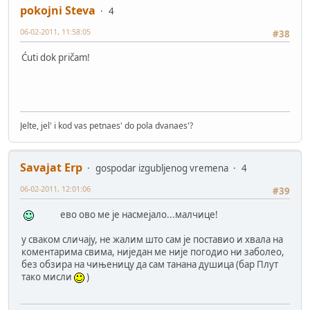
pokojni Steva
4
06-02-2011, 11:58:05
#38
Ćuti dok pričam!
Jelte, jel' i kod vas petnaes' do pola dvanaes'?
Savajat Erp
gospodar izgubljenog vremena
4
06-02-2011, 12:01:06
#39
ево ово ме је насмејало...малчице!
у сваком сличају, не жалим што сам је поставио и хвала на
коментарима свима, ниједан ме није погодио ни заболео,
без обзира на чињеницу да сам танана душица (бар Плут
тако мисли
)