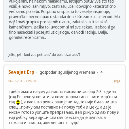
vukojebini, na nekom makadamu, letnjem putu? Sve što tad
vidiš je novo, zanimljivo, zastrašujuće i dovoljno katastrofično
već samo po sebi. Potpuno si ispustio to veselje inspiricije,
pravnički smerno upao u standardnu kliše zamku - asteroid. Ma
daj! Imaš grupicu prebijenih u autu, zalutalih, a ti se akaš
kamenčinom. Baška to, uvodom si mi sve rekao. Trebao si ga
fino naseckati i posejati uz dijaloge, da vodi radnju. Dalje,
gomilaš rečenicama..
Jelte, jel' i kod vas petnaes' do pola dvanaes'?
Savajat Erp
gospodar izgubljenog vremena
4
06-02-2011, 11:49:01
#36
треба имати на уму да ништа нисам писао бар 7-8 година
(сад ће неко ускочити са коментаром типа - ниси мор`о ни
сад
), а као што рекох раније ни тад то није било ништа
спец...причу сам поставио на ползу теби и Џеку, а да је
нисам готово уопште преправљао, већ ркнуо одмах прву и
најгрубљу верзију...и сам сам свестан да је шупља, а
помало и наивна, али лењост је чудо!