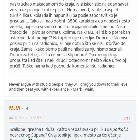
nas truckao makadamom do kraja. Nisi iskoristio ni jedan savet
vezan uz pisanje kratke priče. Nema uvod, zaplet, rasplet...
turiš 4 lika u kola (da ih napuniš?) pa posle zaboraviš ko je
prisutan... Iako si imao dobrih 3500 karaktera da napišeš nešto
veselo, napisao si samo ono što bi pijanima bilo smešno. Nisu
čitaoci delili pivo sa onima u kolima. Na kraju, jel' ti bio potreban
asteroid da ih pobiješ? Ni taj deo nije uverljiv. Dobro je što nisi
poslao priču na radionicu, ali nije dobro što se nisi uzdržao do
kraja. Zamisli kako bismo patili da nikad za nju nismo saznali.
Dobro za tebe, ali šta ćemo sa Stipanom? On mnogo toga
propušta kad čita. I neki drugi "odjednom" nešto vide u tvojoj
priči!!! Teško nama kad počnu da komentarišu radionicu.
Never argue with stupid people, they will drag you down to their level
and then beat you with experience. - Mark Twain.
M.M
4
06-02-2011, 10:58:57
#31
Scallope, grešna ti duša. Zašto vrebaš svaku priliku da
potkačiš
nesrećnog Stipana? Ovaj topik je, ipak, mesto za čerečenje