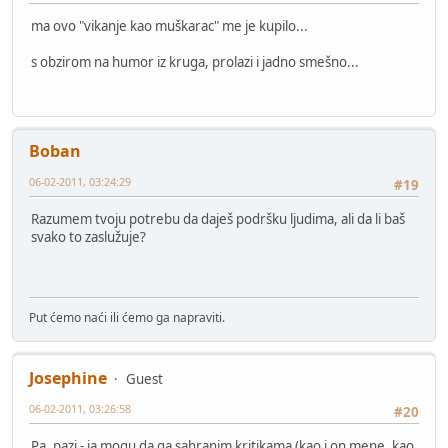
ma ovo "vikanje kao muškarac" me je kupilo...
s obzirom na humor iz kruga, prolazi i jadno smešno...
Boban
06-02-2011, 03:24:29
#19
Razumem tvoju potrebu da daješ podršku ljudima, ali da li baš
svako to zaslužuje?
Put ćemo naći ili ćemo ga napraviti.
Josephine
Guest
06-02-2011, 03:26:58
#20
Pa, pazi - ja mogu da ga sahranim kritikama (kao i on mene, kao