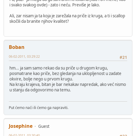
i svako svakog ovde) - zato i neću. Previše je lako.
Ali, zar nisam ja ta koja je zarežala na priče iz kruga, a ti i scallop
skočili da branite njihov kvalitet?
Boban
06-02-2011, 03:29:22
#21
hm... ja sam samo rekao da su priče u drugom krugu,
posmatrane kao priče, bez gledanja na uklopljenost u zadate
okvire, bolje nego u prvom krugu.
Na kraju krajeva, bitan je bar nekakav napredak, ako već nismo
u stanju da odgovorimo na temu.
Put ćemo naći ili ćemo ga napraviti.
Josephine
Guest
06-02-2011, 03:30:40