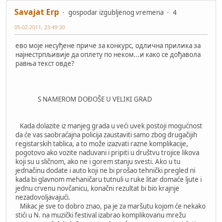
Savajat Erp
gospodar izgubljenog vremena
4
05-02-2011, 23:49:30
ево моје несуђене приче за конкурс, одлична прилика за
најнестрпљивије да оплету по неком...и како се дођавола
равња текст овде?
S NAMEROM DOĐOŠE U VELIKI GRAD
Kada dolazite iz manjeg grada u veći uvek postoji mogućnost
da će vas saobraćajna policija zaustaviti samo zbog drugačijih
registarskih tablica, a to može izazvati razne komplikacije,
pogotovo ako vozite naduvani i pripiti u društvu trojice likova
koji su u sličnom, ako ne i gorem stanju svesti. Ako u tu
jednačinu dodate i auto koji ne bi prošao tehnički pregled ni
kada bi glavnom mehaničaru tutnuli u ruke litar domaće ljute i
jednu crvenu novčanicu, konačni rezultat bi bio krajnje
nezadovoljavajući.
Mikac je sve to dobro znao, pa je za maršutu kojom će nekako
stići u N. na muzički festival izabrao komplikovanu mrežu