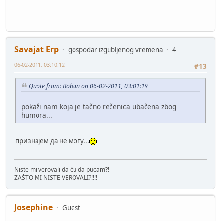
Savajat Erp
gospodar izgubljenog vremena
4
06-02-2011, 03:10:12
#13
Quote from: Boban on 06-02-2011, 03:01:19
pokaži nam koja je tačno rečenica ubačena zbog
humora...
признајем да не могу...
Niste mi verovali da ću da pucam?!
ZAŠTO MI NISTE VEROVALI?!!!!
Josephine
Guest