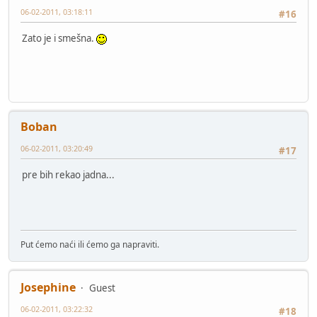
06-02-2011, 03:18:11
#16
Zato je i smešna.
Boban
06-02-2011, 03:20:49
#17
pre bih rekao jadna...
Put ćemo naći ili ćemo ga napraviti.
Josephine
Guest
06-02-2011, 03:22:32
#18