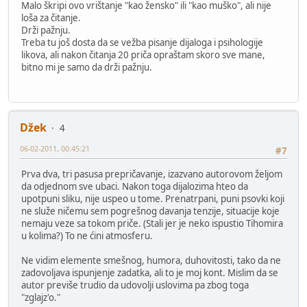
Malo škripi ovo vrištanje "kao žensko" ili "kao muško", ali nije
loša za čitanje.
Drži pažnju.
Treba tu još dosta da se vežba pisanje dijaloga i psihologije
likova, ali nakon čitanja 20 priča opraštam skoro sve mane,
bitno mi je samo da drži pažnju.
Džek
4
06-02-2011, 00:45:21
#7
Prva dva, tri pasusa prepričavanje, izazvano autorovom željom
da odjednom sve ubaci. Nakon toga dijalozima hteo da
upotpuni sliku, nije uspeo u tome. Prenatrpani, puni psovki koji
ne služe ničemu sem pogrešnog davanja tenzije, situacije koje
nemaju veze sa tokom priče. (Stali jer je neko ispustio Tihomira
u kolima?) To ne ćini atmosferu.
Ne vidim elemente smešnog, humora, duhovitosti, tako da ne
zadovoljava ispunjenje zadatka, ali to je moj kont. Mislim da se
autor previše trudio da udovolji uslovima pa zbog toga
"zglajz'o."