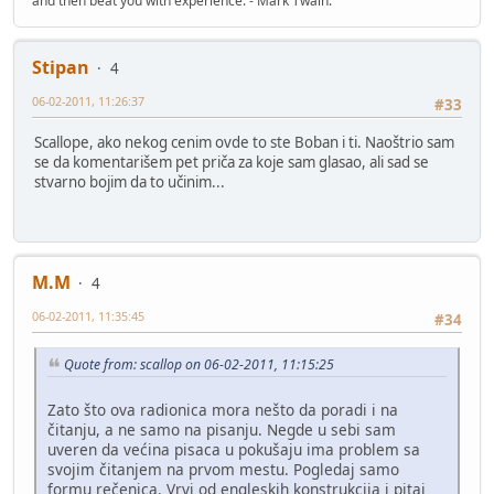
and then beat you with experience. - Mark Twain.
Stipan
4
06-02-2011, 11:26:37
#33
Scallope, ako nekog cenim ovde to ste Boban i ti. Naoštrio sam
se da komentarišem pet priča za koje sam glasao, ali sad se
stvarno bojim da to učinim...
M.M
4
06-02-2011, 11:35:45
#34
Quote from: scallop on 06-02-2011, 11:15:25
Zato što ova radionica mora nešto da poradi i na
čitanju, a ne samo na pisanju. Negde u sebi sam
uveren da većina pisaca u pokušaju ima problem sa
svojim čitanjem na prvom mestu. Pogledaj samo
formu rečenica. Vrvi od engleskih konstrukcija i pitaj