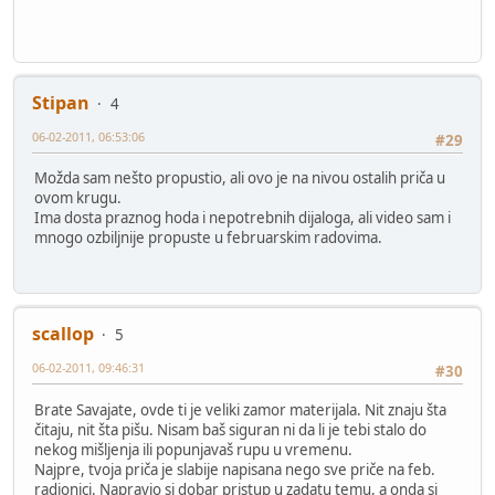
Stipan
4
06-02-2011, 06:53:06
#29
Možda sam nešto propustio, ali ovo je na nivou ostalih priča u
ovom krugu.
Ima dosta praznog hoda i nepotrebnih dijaloga, ali video sam i
mnogo ozbiljnije propuste u februarskim radovima.
scallop
5
06-02-2011, 09:46:31
#30
Brate Savajate, ovde ti je veliki zamor materijala. Nit znaju šta
čitaju, nit šta pišu. Nisam baš siguran ni da li je tebi stalo do
nekog mišljenja ili popunjavaš rupu u vremenu.
Najpre, tvoja priča je slabije napisana nego sve priče na feb.
radionici. Napravio si dobar pristup u zadatu temu, a onda si