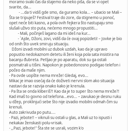
moramo svaki čas da stajemo da neko piša, da se vi opet
svarite, da...
- ...da ti vidiš gde smo, da guramo kola... – ubacio se Mali –
Šta se tripuješ? Festival traje do zore, da stignemo u ponoć,
opet neće biti kasno, a pola ovih fejkera što nastupaju smo
slušali uživo sto puta, nećemo mnogo propustiti...
- Mali, počinješ lagano da mi ideš na kur...
- `Ajde, Džoni, zovi, vidiš da će ovaj popizdeti! – Jovke je bio
od onih što uvek smiruju situaciju.
Džoni izvadi mobilni uz dubok uzdah, kao da je upravo
popustio nedokaznom detetu ili ženi koja pola sata insistira na
bacanju đubreta. Petljao je po aparatu, dok su ga ostali
posmatrali u tišini. Napokon je pobedonosno podigao telefon i
počeo da maše njim.
- Pa ovde uopšte nema mreže! Gledaj, evo...
Mikac je imao osećaj da će doživeti nervni slom ako situacija
nastavi da se razvija onako kako je krenula.
- Pa šta se onda kliberiš?! Kao da je to super što nema mreže?!
Kad imaš to govno od telefona...evo... – zavukao je desnu ruku
u džep, proklinjući sebe što nije izvadio mobilni odmah čim su
krenuli.
Auto zakrivuda po putu....
- Pazi, jebote!! – viknuli su ostali u glas, a Mali uz to ispusti i
nekakav ženskasti polu-vrisak.
- ,,Pazi, jebote!" Šta ste se usrali, vozim k'o