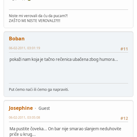
Niste mi verovali da ću da pucam?!
ZAŠTO MI NISTE VEROVALI?!!!!
Boban
06-02-2011, 03:01:19
#11
pokaži nam koja je tačno rečenica ubačena zbog humora...
Put ćemo naći ili ćemo ga napraviti.
Josephine
Guest
06-02-2011, 03:05:08
#12
Ma pustite čoveka... On bar nije smarao slanjem neduhovite
priče u krug...