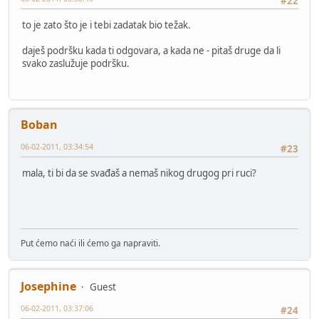
#22
to je zato što je i tebi zadatak bio težak.
daješ podršku kada ti odgovara, a kada ne - pitaš druge da li
svako zaslužuje podršku.
Boban
06-02-2011, 03:34:54
#23
mala, ti bi da se svađaš a nemaš nikog drugog pri ruci?
Put ćemo naći ili ćemo ga napraviti.
Josephine
Guest
06-02-2011, 03:37:06
#24