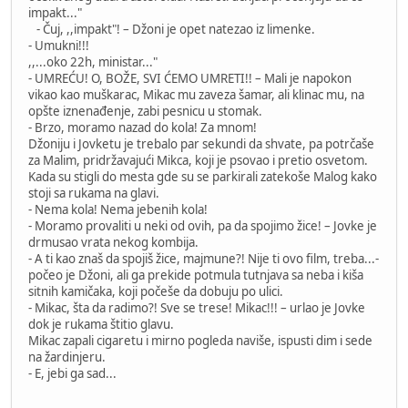
impakt..."
- Čuj, ,,impakt"! – Džoni je opet natezao iz limenke.
- Umukni!!!
,,...oko 22h, ministar..."
- UMREĆU! O, BOŽE, SVI ĆEMO UMRETI!! – Mali je napokon
vikao kao muškarac, Mikac mu zaveza šamar, ali klinac mu, na
opšte iznenađenje, zabi pesnicu u stomak.
- Brzo, moramo nazad do kola! Za mnom!
Džoniju i Jovketu je trebalo par sekundi da shvate, pa potrčaše
za Malim, pridržavajući Mikca, koji je psovao i pretio osvetom.
Kada su stigli do mesta gde su se parkirali zatekoše Malog kako
stoji sa rukama na glavi.
- Nema kola! Nema jebenih kola!
- Moramo provaliti u neki od ovih, pa da spojimo žice! – Jovke je
drmusao vrata nekog kombija.
- A ti kao znaš da spojiš žice, majmune?! Nije ti ovo film, treba...-
počeo je Džoni, ali ga prekide potmula tutnjava sa neba i kiša
sitnih kamičaka, koji počeše da dobuju po ulici.
- Mikac, šta da radimo?! Sve se trese! Mikac!!! – urlao je Jovke
dok je rukama štitio glavu.
Mikac zapali cigaretu i mirno pogleda naviše, ispusti dim i sede
na žardinjeru.
- E, jebi ga sad...