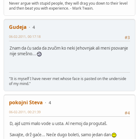
Never argue with stupid people, they will drag you down to their level
and then beat you with experience. - Mark Twain.
Gudeja
4
06-02-2011, 00:17:18
#3
Znam da ću sada da zvučim ko neki Jehovnjak ali meni psovanje
nije smešno...
"It is myself I have never met whose face is pasted on the underside
of my mind."
pokojni Steva
4
06-02-2011, 00:21:39
#4
D, ajd uzmi malo vode u usta. Al nemoj da progutaš.
Savajte, drž gaće... Neće dugo boleti, samo jedan dan