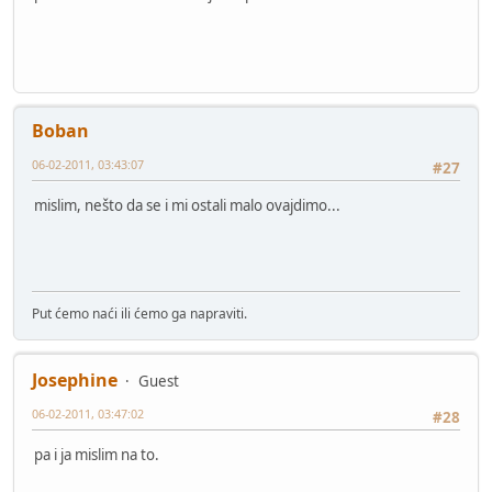
Boban
06-02-2011, 03:43:07
#27
mislim, nešto da se i mi ostali malo ovajdimo...
Put ćemo naći ili ćemo ga napraviti.
Josephine
Guest
06-02-2011, 03:47:02
#28
pa i ja mislim na to.