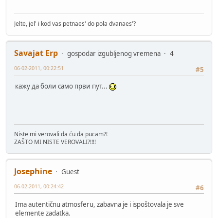
Jelte, jel' i kod vas petnaes' do pola dvanaes'?
Savajat Erp
gospodar izgubljenog vremena
4
06-02-2011, 00:22:51
#5
кажу да боли само први пут...
Niste mi verovali da ću da pucam?!
ZAŠTO MI NISTE VEROVALI?!!!!
Josephine
Guest
06-02-2011, 00:24:42
#6
Ima autentičnu atmosferu, zabavna je i ispoštovala je sve
elemente zadatka.