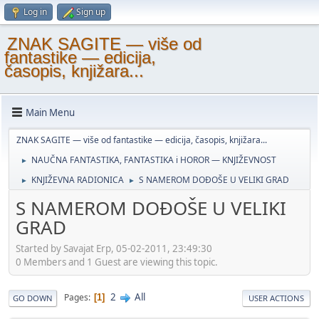
Log in
Sign up
ZNAK SAGITE — više od
fantastike — edicija,
časopis, knjižara...
Main Menu
ZNAK SAGITE — više od fantastike — edicija, časopis, knjižara...
NAUČNA FANTASTIKA, FANTASTIKA i HOROR — KNJIŽEVNOST
►
KNJIŽEVNA RADIONICA
S NAMEROM DOĐOŠE U VELIKI GRAD
►
►
S NAMEROM DOĐOŠE U VELIKI
GRAD
Started by Savajat Erp, 05-02-2011, 23:49:30
0 Members and 1 Guest are viewing this topic.
2
All
Pages
1
GO DOWN
USER ACTIONS