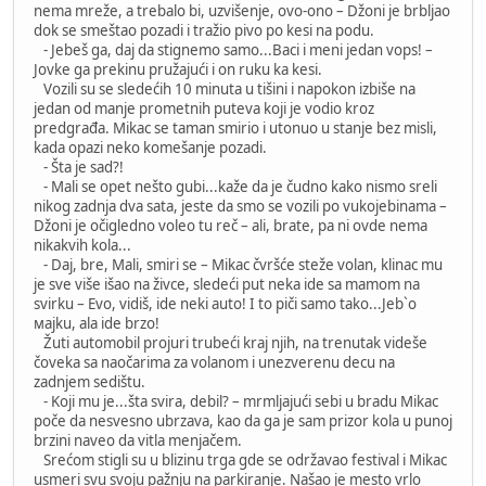
nema mreže, a trebalo bi, uzvišenje, ovo-ono – Džoni je brbljao
dok se smeštao pozadi i tražio pivo po kesi na podu.
- Jebeš ga, daj da stignemo samo...Baci i meni jedan vops! –
Jovke ga prekinu pružajući i on ruku ka kesi.
Vozili su se sledećih 10 minuta u tišini i napokon izbiše na
jedan od manje prometnih puteva koji je vodio kroz
predgrađa. Mikac se taman smirio i utonuo u stanje bez misli,
kada opazi neko komešanje pozadi.
- Šta je sad?!
- Mali se opet nešto gubi...kaže da je čudno kako nismo sreli
nikog zadnja dva sata, jeste da smo se vozili po vukojebinama –
Džoni je očigledno voleo tu reč – ali, brate, pa ni ovde nema
nikakvih kola...
- Daj, bre, Mali, smiri se – Mikac čvršće steže volan, klinac mu
je sve više išao na živce, sledeći put neka ide sa mamom na
svirku – Evo, vidiš, ide neki auto! I to piči samo tako...Jeb`о
мajku, ala ide brzo!
Žuti automobil projuri trubeći kraj njih, na trenutak videše
čoveka sa naočarima za volanom i unezverenu decu na
zadnjem sedištu.
- Koji mu je...šta svira, debil? – mrmljajući sebi u bradu Mikac
poče da nesvesno ubrzava, kao da ga je sam prizor kola u punoj
brzini naveo da vitla menjačem.
Srećom stigli su u blizinu trga gde se održavao festival i Mikac
usmeri svu svoju pažnju na parkiranje. Našao je mesto vrlo