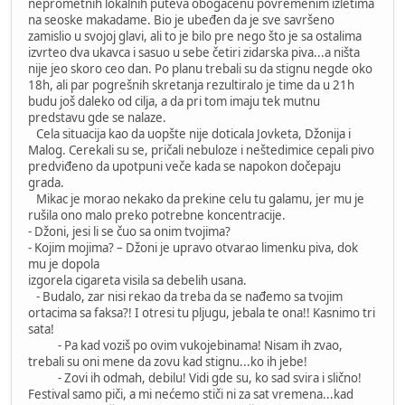
neprometnih lokalnih puteva obogaćenu povremenim izletima
na seoske makadame. Bio je ubeđen da je sve savršeno
zamislio u svojoj glavi, ali to je bilo pre nego što je sa ostalima
izvrteo dva ukavca i sasuo u sebe četiri zidarska piva...a ništa
nije jeo skoro ceo dan. Po planu trebali su da stignu negde oko
18h, ali par pogrešnih skretanja rezultiralo je time da u 21h
budu još daleko od cilja, a da pri tom imaju tek mutnu
predstavu gde se nalaze.
Cela situacija kao da uopšte nije doticala Jovketa, Džonija i
Malog. Cerekali su se, pričali nebuloze i neštedimice cepali pivo
predviđeno da upotpuni veče kada se napokon dočepaju
grada.
Mikac je morao nekako da prekine celu tu galamu, jer mu je
rušila ono malo preko potrebne koncentracije.
- Džoni, jesi li se čuo sa onim tvojima?
- Kojim mojima? – Džoni je upravo otvarao limenku piva, dok
mu je dopola
izgorela cigareta visila sa debelih usana.
- Budalo, zar nisi rekao da treba da se nađemo sa tvojim
ortacima sa faksa?! I otresi tu pljugu, jebala te ona!! Kasnimo tri
sata!
- Pa kad voziš po ovim vukojebinama! Nisam ih zvao,
trebali su oni mene da zovu kad stignu...ko ih jebe!
- Zovi ih odmah, debilu! Vidi gde su, ko sad svira i slično!
Festival samo piči, a mi nećemo stiči ni za sat vremena...kad