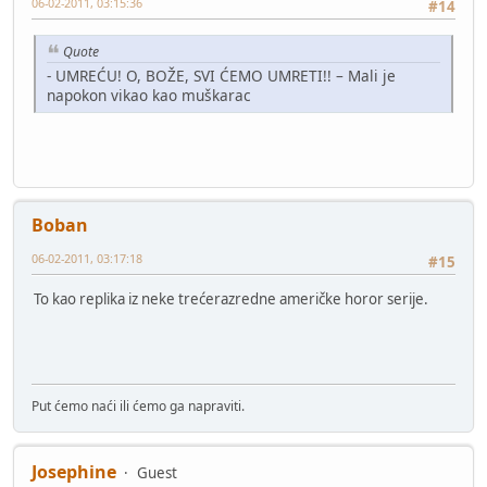
06-02-2011, 03:15:36
#14
Quote
- UMREĆU! O, BOŽE, SVI ĆEMO UMRETI!! – Mali je
napokon vikao kao muškarac
Boban
06-02-2011, 03:17:18
#15
To kao replika iz neke trećerazredne američke horor serije.
Put ćemo naći ili ćemo ga napraviti.
Josephine
Guest