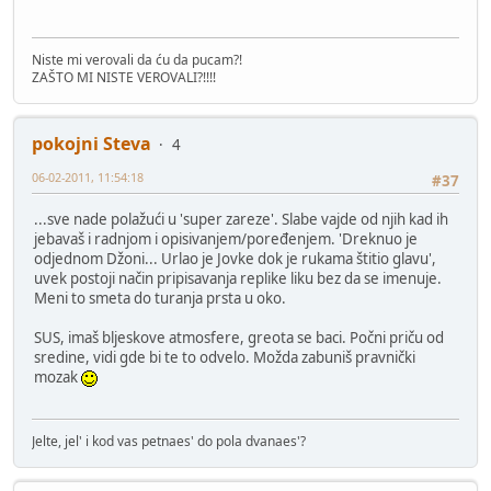
Niste mi verovali da ću da pucam?!
ZAŠTO MI NISTE VEROVALI?!!!!
pokojni Steva
4
06-02-2011, 11:54:18
#37
...sve nade polažući u 'super zareze'. Slabe vajde od njih kad ih
jebavaš i radnjom i opisivanjem/poređenjem. 'Dreknuo je
odjednom Džoni... Urlao je Jovke dok je rukama štitio glavu',
uvek postoji način pripisavanja replike liku bez da se imenuje.
Meni to smeta do turanja prsta u oko.
SUS, imaš bljeskove atmosfere, greota se baci. Počni priču od
sredine, vidi gde bi te to odvelo. Možda zabuniš pravnički
mozak
Jelte, jel' i kod vas petnaes' do pola dvanaes'?