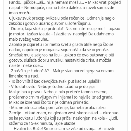
Fanđo...pičkice...ali...ni ja nemam mrežu... – Mikac vrati pogled
na put – Nemoguće, nismo toliko daleko, a i uvek sam ovde
imao mrežu...
Cijukav zvuk precepi Mikca u pola rečenice. Odmah je naglo
zakočio i gotovo udario glavom u šoferšajbnu.
- Dobro, koja stoka je prdnula?! Ne, ne interesuje me! – ugasio
je motor i izašao iz auta – Izlazite svi napolje! Da udahnemo
malo svežeg vazduha...
Zapalio je cigaretu i primetio svetla grada bliže nego što se
nadao, napokon je mogao sa sigurnošću da se orjentiše.
Smešak mu je zaigrao na licu – uskoro će ovo putovanje biti
gotovo, slušaće dobru muziku, nastaviti da cirka, a možda
nalete i neke cice...
- Znaš šta je čudno? A? – Mali je stao pored njega sa novom
limenkom u ruci.
- To što vrištiš kao devojčica svaki put kad se uplašiš?
- Vrlo duhovito. Nebo je čudno...čudno je do jaja.
Mali je bio u pravu. Nebo je bilo preteće tamno-crveno,
prošarano crnim vijugavim linijama i to najviše iznad grada.
Mikac se iznenadi što to nije odmah primetio.
- Ma, nebitno...neko pomračenje, kometa prolazi blizu
Zemlje...otkud znam, ne gledam vesti skoro nikad. – okrenuo
se ka Jovketu i Džoniju koji su pričali naslonjeni na kola – Ljudi,
stižemo za 15-ak minuta, `ajde ulazite!
- Hvalim te, Bože! Smorio sam se više od ovoga...A ni ovde