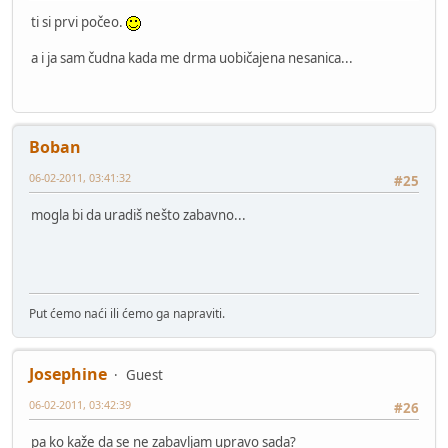
ti si prvi počeo.
a i ja sam čudna kada me drma uobičajena nesanica...
Boban
06-02-2011, 03:41:32
#25
mogla bi da uradiš nešto zabavno...
Put ćemo naći ili ćemo ga napraviti.
Josephine
Guest
06-02-2011, 03:42:39
#26
pa ko kaže da se ne zabavljam upravo sada?