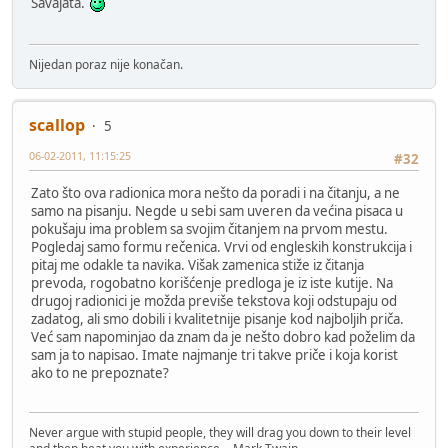
Savajata.
Nijedan poraz nije konačan.
scallop
5
06-02-2011, 11:15:25
#32
Zato što ova radionica mora nešto da poradi i na čitanju, a ne
samo na pisanju. Negde u sebi sam uveren da većina pisaca u
pokušaju ima problem sa svojim čitanjem na prvom mestu.
Pogledaj samo formu rečenica. Vrvi od engleskih konstrukcija i
pitaj me odakle ta navika. Višak zamenica stiže iz čitanja
prevoda, rogobatno korišćenje predloga je iz iste kutije. Na
drugoj radionici je možda previše tekstova koji odstupaju od
zadatog, ali smo dobili i kvalitetnije pisanje kod najboljih priča.
Već sam napominjao da znam da je nešto dobro kad poželim da
sam ja to napisao. Imate najmanje tri takve priče i koja korist
ako to ne prepoznate?
Never argue with stupid people, they will drag you down to their level