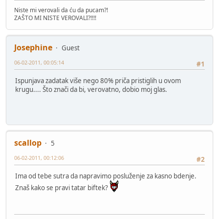
Niste mi verovali da ću da pucam?!
ZAŠTO MI NISTE VEROVALI?!!!!
Josephine
Guest
06-02-2011, 00:05:14
#1
Ispunjava zadatak više nego 80% priča pristiglih u ovom
krugu.... Što znači da bi, verovatno, dobio moj glas.
scallop
5
06-02-2011, 00:12:06
#2
Ima od tebe sutra da napravimo posluženje za kasno bdenje.
Znaš kako se pravi tatar biftek?