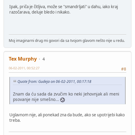
Ipak, priča je čitljiva, može se "smandrljati" u dahu, iako kraj
razočarava, deluje bledo i nikako.
Moj imaginarni drug mi govori da sa tvojom glavom nešto nije u redu.
Tex Murphy
4
06-02-2011, 00:52:27
#8
Quote from: Gudeja on 06-02-2011, 00:17:18
Znam da ću sada da zvučim ko neki Jehovnjak ali meni
psovanje nije smešno...
Uglavnom nije, ali ponekad zna da bude, ako se upotrijebi kako
treba.