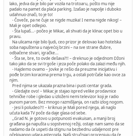
lako, jedva da je bilo par vozila na trotoaru, pošto mu nije
padalo na pamet da plaća parking. Izašao je napolje i duboko
udahnuo-znači, to je to!
- Čoveče, pa ne čuje se nigde muzika! I nema nigde nikog! –
Mali je opet odlepio.
- Šta lupaš...- počeo je Mikac, ali shvati da je klinac opet bio u
pravu.
Na ulicama nije bilo ljudi, ceo prizor je delovao kao hotelska
soba napuštena u najvećoj brzini – na sve strane đubre,
odbačene stvari, igračke...
- Šta se, bre, to ovde dešava?!! – dreknuo je odjednom Džoni
tako jako da se svi trgoše i jeza poče polako da zalazi među njih.
- Hajdemo ovamo – Jovke je rešio da preuzme inicijativu i
pođe brzim koracima prema trgu, a ostali potrčaše kao ovce za
njim.
Pred njima se ukazala prazna bina i pusti centar grada.
- Gledajte ovo! – Mikac je stajao ispred velike prodavnice
tehničke robe i gledao u izloženi nemi televizor koji je radio
punom parom. Bez mnogo razmišljanja, on razbi izlog nogom.
- Jesi li poludeo?!! – kriknuo je Mali pored njega, ali naglo
ućuta kada TV poče da daje glasa od sebe.
,,Grad N. je gotovo u potpunosti evakuisan, a manji broj
građana ga napušta u sopstvenoj režiji, ostaje nam samo da se
nadamo da će uspeti da stignu na bezbednu udaljenost pre
očekivanog udara asteroida. Naši stručnjaci procenjuju da će