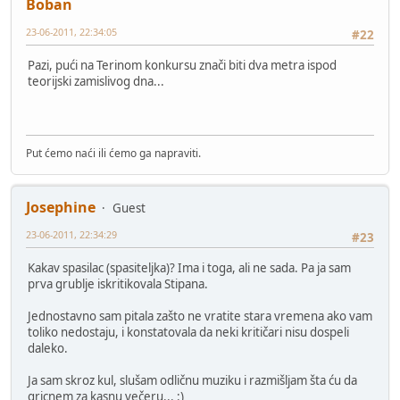
Boban
23-06-2011, 22:34:05
#22
Pazi, pući na Terinom konkursu znači biti dva metra ispod
teorijski zamislivog dna...
Put ćemo naći ili ćemo ga napraviti.
Josephine
Guest
23-06-2011, 22:34:29
#23
Kakav spasilac (spasiteljka)? Ima i toga, ali ne sada. Pa ja sam
prva grublje iskritikovala Stipana.
Jednostavno sam pitala zašto ne vratite stara vremena ako vam
toliko nedostaju, i konstatovala da neki kritičari nisu dospeli
daleko.
Ja sam skroz kul, slušam odličnu muziku i razmišljam šta ću da
gricnem za kasnu večeru... :)