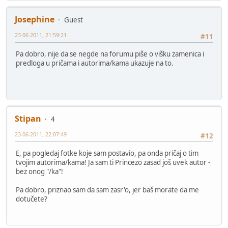
Josephine
Guest
23-06-2011, 21:59:21
#11
Pa dobro, nije da se negde na forumu piše o višku zamenica i
predloga u pričama i autorima/kama ukazuje na to.
Stipan
4
23-06-2011, 22:07:49
#12
E, pa pogledaj fotke koje sam postavio, pa onda pričaj o tim
tvojim autorima/kama! Ja sam ti Princezo zasad još uvek autor -
bez onog "/ka"!
Pa dobro, priznao sam da sam zasr'o, jer baš morate da me
dotučete?