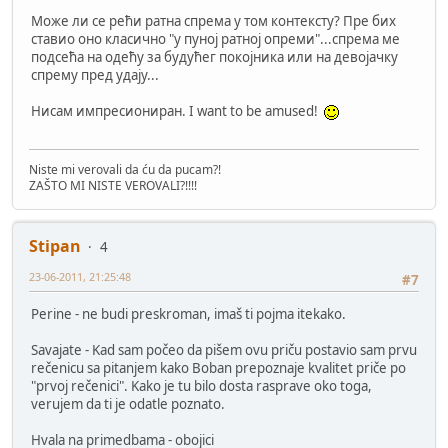
Може ли се рећи ратна спрема у том контексту? Пре бих
ставио оно класично "у пуној ратној опреми"...спрема ме
подсећа на одећу за будућег покојника или на девојачку
спрему пред удају...
Нисам импресиониран. I want to be amused!
Niste mi verovali da ću da pucam?!
ZAŠTO MI NISTE VEROVALI?!!!!
Stipan
4
23-06-2011, 21:25:48
#7
Perine - ne budi preskroman, imaš ti pojma itekako.
Savajate - Kad sam počeo da pišem ovu priču postavio sam prvu
rečenicu sa pitanjem kako Boban prepoznaje kvalitet priče po
"prvoj rečenici". Kako je tu bilo dosta rasprave oko toga,
verujem da ti je odatle poznato.
Hvala na primedbama - obojici