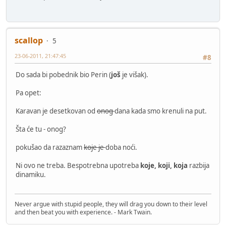
scallop
5
23-06-2011, 21:47:45
#8
Do sada bi pobednik bio Perin (
još
je višak).
Pa opet:
Karavan je desetkovan od
onog
dana kada smo krenuli na put.
Šta će tu - onog?
pokušao da razaznam
koje je
doba noći.
Ni ovo ne treba. Bespotrebna upotreba
koje, koji, koja
razbija
dinamiku.
Never argue with stupid people, they will drag you down to their level
and then beat you with experience. - Mark Twain.