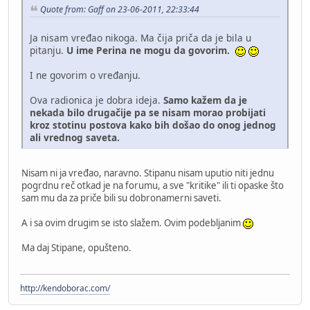
Quote from: Gaff on 23-06-2011, 22:33:44
Ja nisam vređao nikoga. Ma čija priča da je bila u
pitanju.
U ime Perina ne mogu da govorim.
I ne govorim o vređanju.
Ova radionica je dobra ideja.
Samo kažem da je
nekada bilo drugačije pa se nisam morao probijati
kroz stotinu postova kako bih došao do onog jednog
ali vrednog saveta.
Nisam ni ja vređao, naravno. Stipanu nisam uputio niti jednu
pogrdnu reč otkad je na forumu, a sve "kritike" ili ti opaske što
sam mu da za priče bili su dobronamerni saveti.
A i sa ovim drugim se isto slažem. Ovim podebljanim
Ma daj Stipane, opušteno.
http://kendoborac.com/