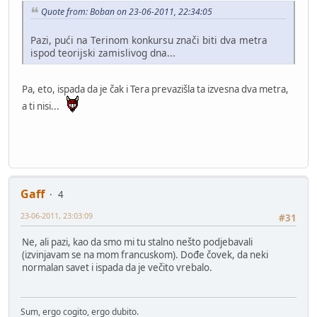
Quote from: Boban on 23-06-2011, 22:34:05
Pazi, pući na Terinom konkursu znači biti dva metra
ispod teorijski zamislivog dna...
Pa, eto, ispada da je čak i Tera prevazišla ta izvesna dva metra,
a ti nisi...
Gaff
4
23-06-2011, 23:03:09
#31
Ne, ali pazi, kao da smo mi tu stalno nešto podjebavali
(izvinjavam se na mom francuskom). Dođe čovek, da neki
normalan savet i ispada da je večito vrebalo.
Sum, ergo cogito, ergo dubito.