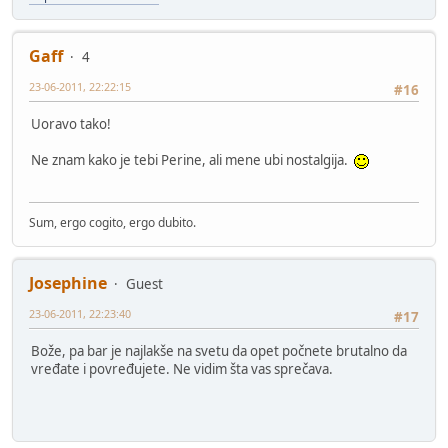
Gaff
4
23-06-2011, 22:22:15
#16
Uoravo tako!
Ne znam kako je tebi Perine, ali mene ubi nostalgija.
Sum, ergo cogito, ergo dubito.
Josephine
Guest
23-06-2011, 22:23:40
#17
Bože, pa bar je najlakše na svetu da opet počnete brutalno da
vređate i povređujete. Ne vidim šta vas sprečava.