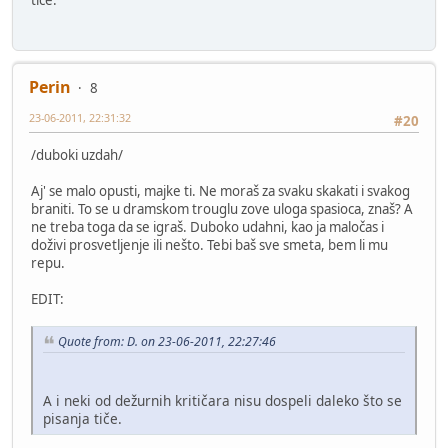
Perin
8
23-06-2011, 22:31:32
#20
/duboki uzdah/
Aj' se malo opusti, majke ti. Ne moraš za svaku skakati i svakog
braniti. To se u dramskom trouglu zove uloga spasioca, znaš? A
ne treba toga da se igraš. Duboko udahni, kao ja maločas i
doživi prosvetljenje ili nešto. Tebi baš sve smeta, bem li mu
repu.
EDIT:
Quote from: D. on 23-06-2011, 22:27:46
A i neki od dežurnih kritičara nisu dospeli daleko što se
pisanja tiče.