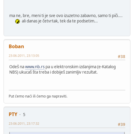
ma ne, bre, meni ti je sve ovo izuzetno zabavno, samo ti piči....
ali danas je četvrtak, tek da te podsetim...
Boban
23-06-2011, 23:13:05
#38
Odeš na
www.nb.rs
pa u elektronskim izdanjima (e-Katalog
NBS) ukucaš šta treba i dobiješ zanimljiv rezultat.
Put ćemo naći ili ćemo ga napraviti.
PTY
5
23-06-2011, 23:17:32
#39