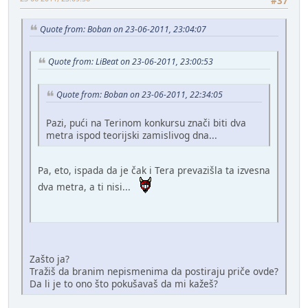
#37
Quote from: Boban on 23-06-2011, 23:04:07
Quote from: LiBeat on 23-06-2011, 23:00:53
Quote from: Boban on 23-06-2011, 22:34:05
Pazi, pući na Terinom konkursu znači biti dva
metra ispod teorijski zamislivog dna...
Pa, eto, ispada da je čak i Tera prevazišla ta izvesna
dva metra, a ti nisi...
Zašto ja?
Tražiš da branim nepismenima da postiraju priče ovde?
Da li je to ono što pokušavaš da mi kažeš?