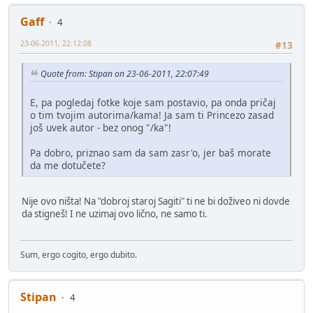
Gaff
4
23-06-2011, 22:12:08
#13
Quote from: Stipan on 23-06-2011, 22:07:49
E, pa pogledaj fotke koje sam postavio, pa onda pričaj
o tim tvojim autorima/kama! Ja sam ti Princezo zasad
još uvek autor - bez onog "/ka"!
Pa dobro, priznao sam da sam zasr'o, jer baš morate
da me dotučete?
Nije ovo ništa! Na "dobroj staroj Sagiti" ti ne bi doživeo ni dovde
da stigneš! I ne uzimaj ovo lično, ne samo ti.
Sum, ergo cogito, ergo dubito.
Stipan
4