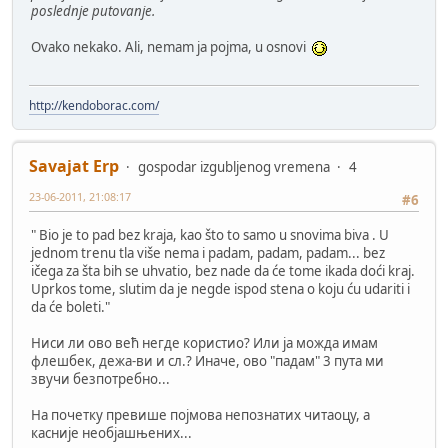
poslednje putovanje.
Ovako nekako. Ali, nemam ja pojma, u osnovi
http://kendoborac.com/
Savajat Erp
gospodar izgubljenog vremena
4
23-06-2011, 21:08:17
#6
" Bio je to pad bez kraja, kao što to samo u snovima biva . U
jednom trenu tla više nema i padam, padam, padam... bez
ičega za šta bih se uhvatio, bez nade da će tome ikada doći kraj.
Uprkos tome, slutim da je negde ispod stena o koju ću udariti i
da će boleti."
Ниси ли ово већ негде користио? Или ја можда имам
флешбек, дежа-ви и сл.? Иначе, ово "падам" 3 пута ми
звучи безпотребно...
На почетку превише појмова непознатих читаоцу, а
касније необјашњених...