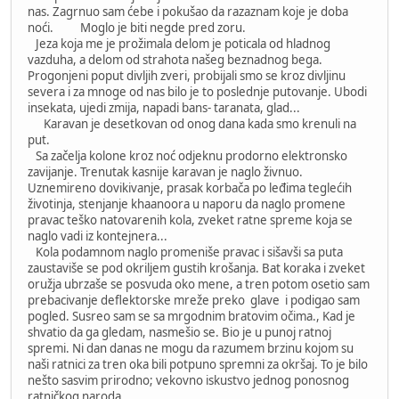
nas. Zagrnuo sam ćebe i pokušao da razaznam koje je doba
noći. Moglo je biti negde pred zoru.
Jeza koja me je prožimala delom je poticala od hladnog
vazduha, a delom od strahota našeg beznadnog bega.
Progonjeni poput divljih zveri, probijali smo se kroz divljinu
severa i za mnoge od nas bilo je to poslednje putovanje. Ubodi
insekata, ujedi zmija, napadi bans- taranata, glad...
Karavan je desetkovan od onog dana kada smo krenuli na
put.
Sa začelja kolone kroz noć odjeknu prodorno elektronsko
zavijanje. Trenutak kasnije karavan je naglo živnuo.
Uznemireno dovikivanje, prasak korbača po leđima teglećih
životinja, stenjanje khaanoora u naporu da naglo promene
pravac teško natovarenih kola, zveket ratne spreme koja se
naglo vadi iz kontejnera...
Kola podamnom naglo promeniše pravac i sišavši sa puta
zaustaviše se pod okriljem gustih krošanja. Bat koraka i zveket
oružja ubrzaše se posvuda oko mene, a tren potom osetio sam
prebacivanje deflektorske mreže preko glave i podigao sam
pogled. Susreo sam se sa mrgodnim bratovim očima., Kad je
shvatio da ga gledam, nasmešio se. Bio je u punoj ratnoj
spremi. Ni dan danas ne mogu da razumem brzinu kojom su
naši ratnici za tren oka bili potpuno spremni za okršaj. To je bilo
nešto sasvim prirodno; vekovno iskustvo jednog ponosnog
ratničkog naroda.