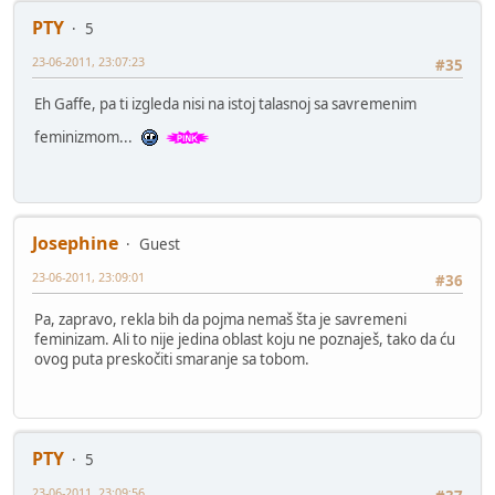
PTY
5
23-06-2011, 23:07:23
#35
Eh Gaffe, pa ti izgleda nisi na istoj talasnoj sa savremenim
feminizmom...
Josephine
Guest
23-06-2011, 23:09:01
#36
Pa, zapravo, rekla bih da pojma nemaš šta je savremeni
feminizam. Ali to nije jedina oblast koju ne poznaješ, tako da ću
ovog puta preskočiti smaranje sa tobom.
PTY
5
23-06-2011, 23:09:56