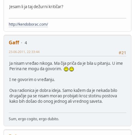
Jesam li ja taj dežurni kritičar?
http://kendoborac.com/
Gaff
4
23-06-2011, 22:33:44
#21
Ja nisam vređao nikoga. Ma čija priča da je bila u pitanju. U ime
Perina ne mogu da govorim.
I ne govorim o vređanju.
Ova radionica je dobra ideja. Samo kažem da je nekada bilo
drugačije pa se nisam morao probijati kroz stotinu postova
kako bih došao do onog jednog ali vrednog saveta.
Sum, ergo cogito, ergo dubito.