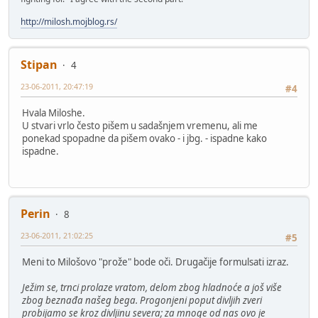
http://milosh.mojblog.rs/
Stipan
4
23-06-2011, 20:47:19
#4
Hvala Miloshe.
U stvari vrlo često pišem u sadašnjem vremenu, ali me
ponekad spopadne da pišem ovako - i jbg. - ispadne kako
ispadne.
Perin
8
23-06-2011, 21:02:25
#5
Meni to Milošovo "prože" bode oči. Drugačije formulsati izraz.
Ježim se, trnci prolaze vratom, delom zbog hladnoće a još više
zbog beznađa našeg bega. Progonjeni poput divljih zveri
probijamo se kroz divljinu severa; za mnoge od nas ovo je