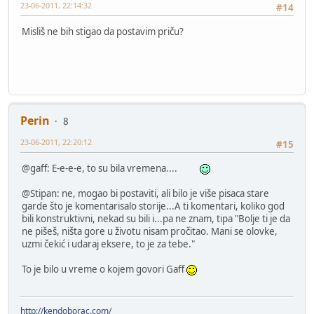
23-06-2011, 22:14:32
#14
Misliš ne bih stigao da postavim priču?
Perin
8
23-06-2011, 22:20:12
#15
@gaff: E-e-e-e, to su bila vremena....
@Stipan: ne, mogao bi postaviti, ali bilo je više pisaca stare
garde što je komentarisalo storije...A ti komentari, koliko god
bili konstruktivni, nekad su bili i...pa ne znam, tipa "Bolje ti je da
ne pišeš, ništa gore u životu nisam pročitao. Mani se olovke,
uzmi čekić i udaraj eksere, to je za tebe."
To je bilo u vreme o kojem govori Gaff
http://kendoborac.com/