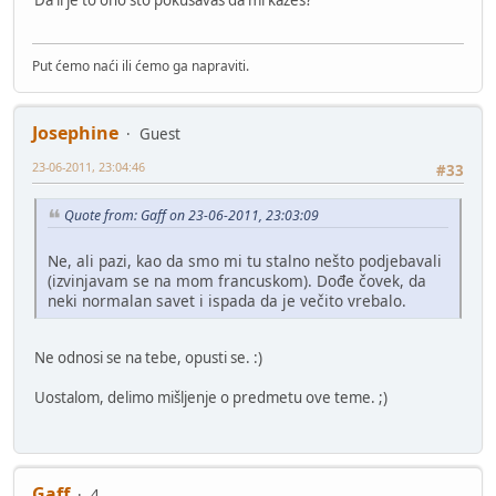
Da li je to ono što pokušavaš da mi kažeš?
Put ćemo naći ili ćemo ga napraviti.
Josephine
Guest
23-06-2011, 23:04:46
#33
Quote from: Gaff on 23-06-2011, 23:03:09
Ne, ali pazi, kao da smo mi tu stalno nešto podjebavali
(izvinjavam se na mom francuskom). Dođe čovek, da
neki normalan savet i ispada da je večito vrebalo.
Ne odnosi se na tebe, opusti se. :)
Uostalom, delimo mišljenje o predmetu ove teme. ;)
Gaff
4