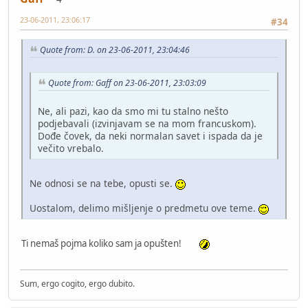
23-06-2011, 23:06:17
#34
Quote from: D. on 23-06-2011, 23:04:46
Quote from: Gaff on 23-06-2011, 23:03:09
Ne, ali pazi, kao da smo mi tu stalno nešto
podjebavali (izvinjavam se na mom francuskom).
Dođe čovek, da neki normalan savet i ispada da je
večito vrebalo.
Ne odnosi se na tebe, opusti se.
Uostalom, delimo mišljenje o predmetu ove teme.
Ti nemaš pojma koliko sam ja opušten!
Sum, ergo cogito, ergo dubito.