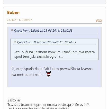
Boban
23-06-2011, 23:04:07
#32
Quote from: LiBeat on 23-06-2011, 23:00:53
Quote from: Boban on 23-06-2011, 22:34:05
Pazi, pući na Terinom konkursu znači biti dva metra
ispod teorijski zamislivog dna...
Pa, eto, ispada da je čak i Tera prevazišla ta izvesna
dva metra, a ti nisi...
Zašto ja?
Tražiš da branim nepismenima da postiraju priče ovde?