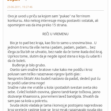
23-06-2011, 19:27:46
Ovo je uvod u priču sa kojom sam "pukao" na Terrinom
konkursu. Ako nekog interesuje mogu postaviti i ostatak, ali
opominjem vas da ima preko 15 strana.
REČI U VREMENU
Bio je to pad bez kraja, kao što to samo u snovima biva . U
jednom trenu tla više nema i padam, padam, padam... bez
ičega za šta bih se uhvatio, bez nade da će tome ikada doći kraj.
Uprkos tome, slutim da je negde ispod stena o koju ću udariti i
da će boleti.
Buđenje je bilo grubo.
Osetio sam snažne bratove ruke kako me podižu i kroz
polusan sam teško razaznavao njegov ljutiti glas :
Nespretni čiktah! Ako budeš nastavio da padaš, sledeći put ću
te podići udarcima noge!
Snažne ruke me vratiše u kola i postadoh svestan sveta oko
sebe. Cvilež kolskih osovina, glasno tandrkanje točkova, jasno
dozivanje khaanoora, povremeni lavež bandgola. Shvatih da
sam pao sa kola u pokretu.
Svuda okolo vladala je tama i konvoj je postojano napredovao
kroz preteće rastinje koje se kroz mrak razaznavalo svuda oko