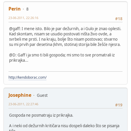
Perin
8
23-06-2011, 22:26:16
#18
@gaff: I mene isto. Bilo je par dežurnih, a i Gulo je znao oplesti.
Kad skontam, nisam se usudio postovati ništa živo ovde, a
svrbeli me prsti. I na kraju, bolje što nisam postovao; stvarno
su mi prvih par desetina (khm, stotina) storija bile žešće njesra.
@D: Gaff i ja smo ti bili gospoda; mi smo to sve promatrali iz
prikrajka...
http://kendoborac.com/
Josephine
Guest
23-06-2011, 22:27:46
#19
Gospoda ne posmatraju iz prikrajka.
A i neki od dežurnih kritičara nisu dospeli daleko što se pisanja
tiče.