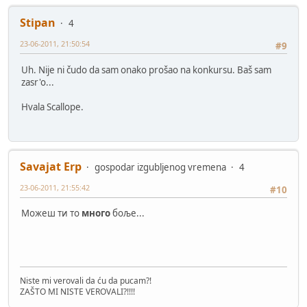
Stipan
4
23-06-2011, 21:50:54
#9
Uh. Nije ni čudo da sam onako prošao na konkursu. Baš sam
zasr'o...
Hvala Scallope.
Savajat Erp
gospodar izgubljenog vremena
4
23-06-2011, 21:55:42
#10
Можеш ти то
много
боље...
Niste mi verovali da ću da pucam?!
ZAŠTO MI NISTE VEROVALI?!!!!