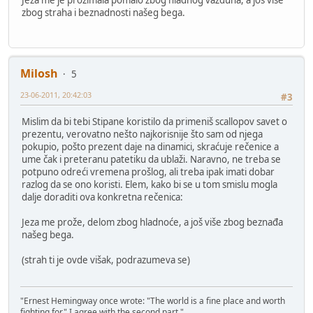
Jeza me je prožimala pomalo zbog hladnog vazduha, a još više
zbog straha i beznadnosti našeg bega.
Milosh
5
23-06-2011, 20:42:03
#3
Mislim da bi tebi Stipane koristilo da primeniš scallopov savet o
prezentu, verovatno nešto najkorisnije što sam od njega
pokupio, pošto prezent daje na dinamici, skraćuje rečenice a
ume čak i preteranu patetiku da ublaži. Naravno, ne treba se
potpuno odreći vremena prošlog, ali treba ipak imati dobar
razlog da se ono koristi. Elem, kako bi se u tom smislu mogla
dalje doraditi ova konkretna rečenica:
Jeza me prože, delom zbog hladnoće, a još više zbog beznađa
našeg bega.
(strah ti je ovde višak, podrazumeva se)
"Ernest Hemingway once wrote: "The world is a fine place and worth
fighting for." I agree with the second part."