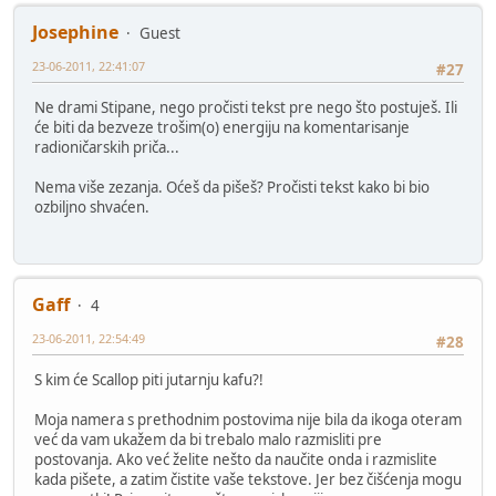
Josephine
Guest
23-06-2011, 22:41:07
#27
Ne drami Stipane, nego pročisti tekst pre nego što postuješ. Ili
će biti da bezveze trošim(o) energiju na komentarisanje
radioničarskih priča...
Nema više zezanja. Oćeš da pišeš? Pročisti tekst kako bi bio
ozbiljno shvaćen.
Gaff
4
23-06-2011, 22:54:49
#28
S kim će Scallop piti jutarnju kafu?!
Moja namera s prethodnim postovima nije bila da ikoga oteram
već da vam ukažem da bi trebalo malo razmisliti pre
postovanja. Ako već želite nešto da naučite onda i razmislite
kada pišete, a zatim čistite vaše tekstove. Jer bez čišćenja mogu