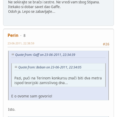
Ne sekirajte se braćo i sestre. Ne vredi vam sbog Stipana.
Itekako si dobar savet dao Gaffe.
Odoh ja. Lepo se zabavljajte...
Perin
8
23-06-2011, 22:38:59
#26
Quote from: Gaff on 23-06-2011, 22:34:39
Quote from: Boban on 23-06-2011, 22:34:05
Pazi, pući na Terinom konkursu znači biti dva metra
ispod teorijski zamislivog dna...
E o ovome sam govorio!
Isto.