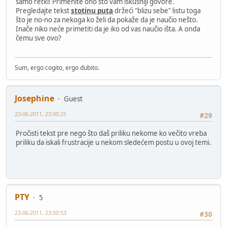
samo retki! Primenite ono što vam iskusniji govore.
Pregledajte tekst
stotinu puta
držeći "blizu sebe" listu toga
što je no-no za nekoga ko želi da pokaže da je naučio nešto.
Inače niko neće primetiti da je iko od vas naučio išta. A onda
čemu sve ovo?
Sum, ergo cogito, ergo dubito.
Josephine
Guest
23-06-2011, 23:00:25
#29
Pročisti tekst pre nego što daš priliku nekome ko večito vreba
priliku da iskali frustracije u nekom sledećem postu u ovoj temi.
PTY
5
23-06-2011, 23:00:53
#30