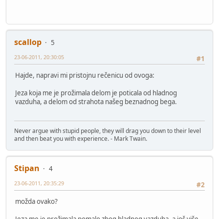
scallop
5
23-06-2011, 20:30:05
#1
Hajde, napravi mi pristojnu rečenicu od ovoga:
Jeza koja me je prožimala delom je poticala od hladnog
vazduha, a delom od strahota našeg beznadnog bega.
Never argue with stupid people, they will drag you down to their level
and then beat you with experience. - Mark Twain.
Stipan
4
23-06-2011, 20:35:29
#2
možda ovako?