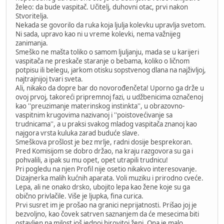
želeo: da bude vaspitač. Učitelj, duhovni otac, prvi nakon
Stvoritelja.
Nekada se govorilo da ruka koja ljulja kolevku upravlja svetom.
Ni sada, upravo kao ni u vreme kolevki, nema važnijeg
zanimanja.
Smeško ne mašta toliko o samom ljuljanju, mada se u karijeri
vaspitača ne preskače staranje o bebama, koliko o ličnom
potpisu ili belegu, jarkom otisku sopstvenog dlana na najživljoj,
najtrajnijoj tvari sveta.
Ali, nikako da dopre bar do novorođenčeta! Uporno ga drže u
ovoj prvoj, takoreći pripremnoj fazi, u udžbenicima označenoj
kao ''preuzimanje materinskog instinkta'', u obrazovno-
vaspitnim krugovima nazivanoj i ''poistovećivanje sa
trudnicama'', a u praksi svakog mladog vaspitača znanoj kao
najgora vrsta kuluka zarad buduće slave.
Smeškova prošlost je bez mrlje, radni dosije besprekoran.
Pred Komisijom se dobro držao, na kraju razgovora su ga i
pohvalili, a ipak su mu opet, opet utrapili trudnicu!
Pri pogledu na njen Profil nije osetio nikakvo interesovanje.
Dizajnerka malih kućnih aparata. Voli muziku i prirodno cveće.
Lepa, ali ne onako drsko, ubojito lepa kao žene koje su ga
obično privlačile. Više je ljupka, fina curica.
Prvi susret im je prošao na granici neprijatnosti. Prišao joj je
bezvoljno, kao čovek satrven saznanjem da će mesecima biti
ostavljen na milost još jednoj hirovitoj ženi. Ona je malo