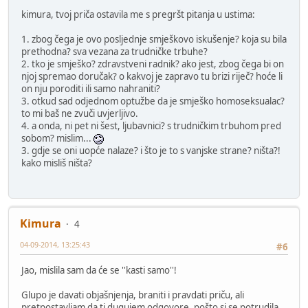
kimura, tvoj priča ostavila me s pregršt pitanja u ustima:
1. zbog čega je ovo posljednje smješkovo iskušenje? koja su bila
prethodna? sva vezana za trudničke trbuhe?
2. tko je smješko? zdravstveni radnik? ako jest, zbog čega bi on
njoj spremao doručak? o kakvoj je zapravo tu brizi riječ? hoće li
on nju poroditi ili samo nahraniti?
3. otkud sad odjednom optužbe da je smješko homoseksualac?
to mi baš ne zvuči uvjerljivo.
4. a onda, ni pet ni šest, ljubavnici? s trudničkim trbuhom pred
sobom? mislim...
3. gdje se oni uopće nalaze? i što je to s vanjske strane? ništa?!
kako misliš ništa?
Kimura
4
04-09-2014, 13:25:43
#6
Jao, mislila sam da će se ''kasti samo''!
Glupo je davati objašnjenja, braniti i pravdati priču, ali
pretpostavljam da ti dugujem odgovore, pošto si se potrudila