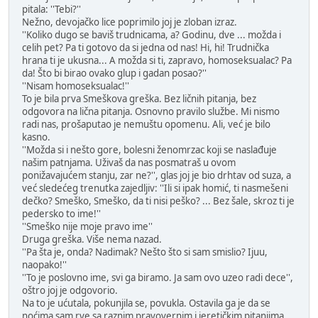
pitala: ''Tebi?''
Nežno, devojačko lice poprimilo joj je zloban izraz.
''Koliko dugo se baviš trudnicama, a? Godinu, dve ... možda i
celih pet? Pa ti gotovo da si jedna od nas! Hi, hi! Trudnička
hrana ti je ukusna... A možda si ti, zapravo, homoseksualac? Pa
da! Što bi birao ovako glup i gadan posao?''
''Nisam homoseksualac!''
To je bila prva Smeškova greška. Bez ličnih pitanja, bez
odgovora na lična pitanja. Osnovno pravilo službe. Mi nismo
radi nas, prošaputao je nemuštu opomenu. Ali, već je bilo
kasno.
''Možda si i nešto gore, bolesni ženomrzac koji se naslađuje
našim patnjama. Uživaš da nas posmatraš u ovom
ponižavajućem stanju, zar ne?'', glas joj je bio drhtav od suza, a
već sledećeg trenutka zajedljiv: ''Ili si ipak homić, ti nasmešeni
dečko? Smeško, Smeško, da ti nisi peško? ... Bez šale, skroz ti je
pedersko to ime!''
''Smeško nije moje pravo ime''
Druga greška. Više nema nazad.
''Pa šta je, onda? Nadimak? Nešto što si sam smislio? Ijuu,
naopako!''
''To je poslovno ime, svi ga biramo. Ja sam ovo uzeo radi dece'',
oštro joj je odgovorio.
Na to je ućutala, pokunjila se, povukla. Ostavila ga je da se
noćima sam rve sa raznim pravovernim i jeretičkim pitanjima.