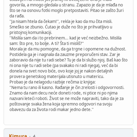
govorila, a mnogo gledala u stranu. Zapazio je da je mlađa no
što se na osnovu fotki moglo pretpostaviti. Pitao se zašto žuri
da rađa.
''Ja nisam htela da čekam!'', rekla je kao da mu čita misli.
Smeško se zbunio. Ćutao je duže no što je prihvatljivo u
pristojnoj komunikaciji.
''Mislila sam da i to prebrinem... kad je već neizbežno. Mislila
sam: što pre, to bolje. A ti? Šta ti misliš?''
Morala je da mu pomogne, da ga trgne i opomene na dužnost.
Postidela ga je i nagnala da zauzme preporučeni stav. Zar je
zaboravio da nije tu radi sebe? Tu je da bi služio njoj. Baš kao što
ni ona nije tu radi sebe (pa svakako ni radi njega), već da bi
donela na svet novo biće, ovo koje joj je nakon detaljnih
provera genetskog materijala utisnuto u matericu.
Probao je da nelagodu razbije rečima iz knjiga:
''Nema tu rano ili kasno. Rađanje je čin zrelosti i odgovornosti.
Znamo da nam decu neće doneti rode, ni ptice ni po njima
nazvani leteći roboti. Život se ne može napraviti, tako da je za
poštovanje svaka žena koja spremno odgovori na svoju
obavezu da za života rodi makar jedno dete.''
Kimura
4