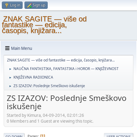
Log in
Sign up
ZNAK SAGITE — više od
fantastike — edicija,
časopis, knjižara...
Main Menu
ZNAK SAGITE — više od fantastike — edicija, časopis, knjižara...
NAUČNA FANTASTIKA, FANTASTIKA i HOROR — KNJIŽEVNOST
►
KNJIŽEVNA RADIONICA
►
ZS IZAZOV: Poslednje Smeškovo iskušenje
►
ZS IZAZOV: Poslednje Smeškovo
iskušenje
Started by Kimura, 04-09-2014, 02:01:26
0 Members and 1 Guest are viewing this topic.
Pages
1
GO DOWN
USER ACTIONS