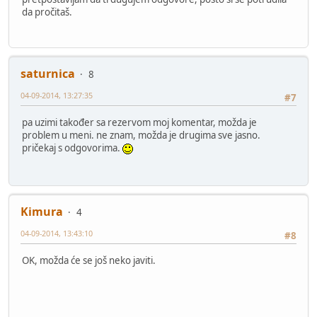
da pročitaš.
saturnica
8
04-09-2014, 13:27:35
#7
pa uzimi također sa rezervom moj komentar, možda je
problem u meni. ne znam, možda je drugima sve jasno.
pričekaj s odgovorima.
Kimura
4
04-09-2014, 13:43:10
#8
OK, možda će se još neko javiti.