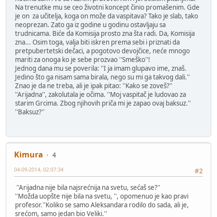
Na trenutke mu se ceo životni koncept činio promašenim. Gde
je on za učitelja, koga on može da vaspitava? Tako je slab, tako
neoprezan. Zato ga iz godine u godinu ostavljaju sa
trudnicama. Biće da Komisija prosto zna šta radi. Da, Komisija
zna... Osim toga, valja biti iskren prema sebi i priznati da
pretpubertetski dečaci, a pogotovo devojčice, neće mnogo
mariti za onoga ko je sebe prozvao ''Smeško''!
Jednog dana mu se poverila: ''I ja imam glupavo ime, znaš.
Jedino što ga nisam sama birala, nego su mi ga takvog dali.''
Znao je da ne treba, ali je ipak pitao: ''Kako se zoveš?''
''Arijadna'', zakolutala je očima. ''Moj vaspitač je ludovao za
starim Grcima. Zbog njihovih priča mi je zapao ovaj baksuz.''
''Baksuz?''
Kimura
4
04-09-2014, 02:07:34
#2
''Arijadna nije bila najsrećnija na svetu, sećaš se?''
''Možda uopšte nije bila na svetu, '', opomenuo je kao pravi
profesor.''Koliko se samo Aleksandara rodilo do sada, ali je,
srećom, samo jedan bio Veliki.''