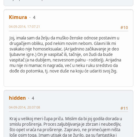
Kimura
4
04-09-2014, 17:07:21
#10
Joj, imala sam da želju da muško-ženske odnose postavim u
drugačijem obliku, pod nekim novim nebom. Glavni lik mi
svakako nije homoseksualac. (Arijadnino začikavanje je deo
ljubavne igre.) On je vaspitač ili, tačnije, on žudi da bude
vaspitač (a na dubljem, nesvesnom palnu - roditelj). Arijadna
mu nije ni mamac ni nagrada, već u neku ruku sredstvo da
dođe do potomka, tj. nove duše na koju će udariti svoj žig.
hidden
4
04-09-2014, 20:07:08
#11
Kraj u velikoj meri čupa priču. Mislim da bi joj godila dorada u
smislu proširenja. Proces zaljubljivanja je zbrzan i neubedljiv,
što opet vraća na proširenje. Zapravo, ne primećujem ništa
loše osim toga. Imam utisak da se žurilo, pa su fantastika i