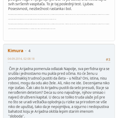
svih svršenih vaspitača. To je taj poslednji test. Ljubav.
Posesivnost, neizbežnost rastanka i bol.
Čim je Arijadna pomenula odlazak Napolje, sva perfidna igra se srušila i jednostavno mu pukla pred očima. Ko će ženu u poodmakloj trudnoći pustiti da išeta – u Ništa? Oni, istina, nisu robovi, mogu da odu ako žele. Ali, niko ne ide. Decenijama niko nije izašao. Čak i ako bi Arijadnu
pustili da sebi presudi, šta truda ulaže još pre no što se uradi veštačka oplodnja (u rizike sa prirodom se više niko de upušta), tako da je
Čim je Arijadna pomenula odlazak Napolje, sva perfidna igra se srušila i jednostavno mu pukla pred očima. Ko će ženu u poodmakloj trudnoći pustiti da išeta – u Ništa? Oni, istina, nisu robovi, mogu da odu ako žele. Ali, niko ne ide. Decenijama niko nije izašao. Čak i ako bi Arijadnu
pustili da sebi presudi, šta je sa nerođenim detetom? Deca su ono najvažnije, njihov smisao i najveći društveni kapital. U decu se toliko
Kimura
4
04-09-2014, 02:08:18
#3
Čim je Arijadna pomenula odlazak Napolje, sva perfidna igra se
srušila i jednostavno mu pukla pred očima. Ko će ženu u
poodmakloj trudnoći pustiti da išeta – u Ništa? Oni, istina, nisu
robovi, mogu da odu ako žele. Ali, niko ne ide. Decenijama niko
nije izašao. Čak i ako bi Arijadnu pustili da sebi presudi, šta je sa
nerođenim detetom? Deca su ono najvažnije, njihov smisao i
najveći društveni kapital. U decu se toliko truda ulaže još pre
no što se uradi veštačka oplodnja (u rizike sa prirodom se više
niko de upušta), tako da je nepojmljiva, a sigurno i nedopustiva
bahatost koju je Arijadna okitila lepim starim imenom
''sloboda''.