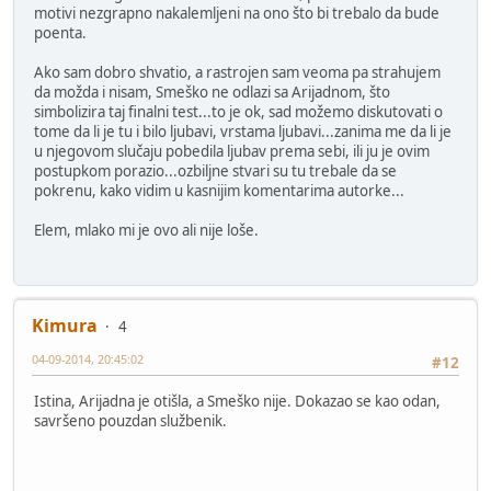
motivi nezgrapno nakalemljeni na ono što bi trebalo da bude
poenta.
Ako sam dobro shvatio, a rastrojen sam veoma pa strahujem
da možda i nisam, Smeško ne odlazi sa Arijadnom, što
simbolizira taj finalni test...to je ok, sad možemo diskutovati o
tome da li je tu i bilo ljubavi, vrstama ljubavi...zanima me da li je
u njegovom slučaju pobedila ljubav prema sebi, ili ju je ovim
postupkom porazio...ozbiljne stvari su tu trebale da se
pokrenu, kako vidim u kasnijim komentarima autorke...
Elem, mlako mi je ovo ali nije loše.
Kimura
4
04-09-2014, 20:45:02
#12
Istina, Arijadna je otišla, a Smeško nije. Dokazao se kao odan,
savršeno pouzdan službenik.