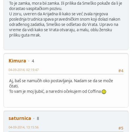
To je zamka, mora bii zamka. Ili prilika da Smeško pokaže da li je
dorastao vaspitačkom pozivu.
U zoru, uveren da Arijadna ili kako se već zvala njegova
poslednja trudnica spava pravedničkim snom koji dolazi nakon
odrađenog zadatka, Smeško se odšetao do Vrata. Upravo na
vreme da vidi kako se Vrata otvaraju, a malu, oblu žensku
priliku guta mrak.
Kimura
4
04-09-2014, 02:19:47
#4
Aj, baš se namučih oko postavljanja. Nadam se da se može
čitati.
To vam je moj ljubić, a naredni očekujem od Coffina
saturnica
8
04-09-2014, 13:15:56
#5