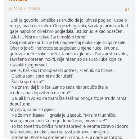
04-09-2014, 02:06:36
#1
Dok je govorio, Smeško se trudio da joj uhvati pogled i uspelo
mu je, mada nakratko. Ona je izbegavala, šarala je očima, a kad
ga je napokon direktno pogledala, ustuknuo je kao posečen.
''Ali, ti... Nisi mi rekao šta ti misliš o tome!''
Ovaj mali prekor bio je tek nagoveštaj muka koje su ga čekale.
Oborio je oči i nehotice se zagledao u njene ruke. Krupne,
gotovo muške šake i nežni, tanušni zglobovi. Dugi prsti i ovalni,
savršeno doterani nokti. Nije ni sanjao da su to ruke koje će
razvaliti njegov svet.
Sve je, baš kao i mnogi veliki potresi, krenulo od hrane.
''Gladna sam, spremi mi doručak!''
''Šta da spremim?''
''Ne znam, daj bilo šta! Zar do sada nisi proučio šta je
trudnicama dopušteno da jedu?''
''Da, ali bih voleo da znam šta želiš od onoga što je trudnicama
dopušteno.''
Strpljivo, samo strpljivo.
''Ne želim ništaaaa!'', grcala je u jastuk. ''Mrzim trudničku
hranu, mrzim ono što mi je dopušteno, mrzim sve!''
''To što zoveš trudnička hrana zapravo je veoma zdravo i dobro
balansirano, a neke stvari su zaista ukusne i omiljene...''
''Omiljene! Kome su omiljene?, vrisnula je, a onda posprdno