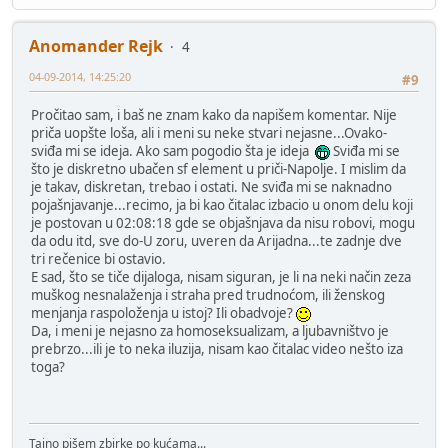
Anomander Rejk
4
04-09-2014, 14:25:20
#9
Pročitao sam, i baš ne znam kako da napišem komentar. Nije
priča uopšte loša, ali i meni su neke stvari nejasne...Ovako-
sviđa mi se ideja. Ako sam pogodio šta je ideja
Sviđa mi se
što je diskretno ubačen sf element u priči-Napolje. I mislim da
je takav, diskretan, trebao i ostati. Ne sviđa mi se naknadno
pojašnjavanje...recimo, ja bi kao čitalac izbacio u onom delu koji
je postovan u 02:08:18 gde se objašnjava da nisu robovi, mogu
da odu itd, sve do-U zoru, uveren da Arijadna...te zadnje dve
tri rečenice bi ostavio.
E sad, što se tiče dijaloga, nisam siguran, je li na neki način zeza
muškog nesnalaženja i straha pred trudnoćom, ili ženskog
menjanja raspoloženja u istoj? Ili obadvoje?
Da, i meni je nejasno za homoseksualizam, a ljubavništvo je
prebrzo...ili je to neka iluzija, nisam kao čitalac video nešto iza
toga?
Tajno pišem zbirke po kućama...