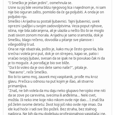
''I Smeško je jedan jedini'', osmehnula se.
Usne su joj bile veoma blizu njegovog lica i najednom je, ni sam
nije bio siguran zašto, pomislio da će ga poljubiti. A onda je on
poljubio nju.
Smeško i Arijadna su postali ljubavnici. Tajni ljubavnici, uvek
oprezni i pažljivi u svojim zadovoljstvima. Veza poput njihove,
istina, nije bila zabranjena, ali je ulazila u nešto što bi se moglo
zvati sivom zonom morala. Arijadnu je samo sramotila, dok je
Smešku, blago rečeno, dovodila u pitanje sve planove i
višegodišnji trud.
Ona se nije obazirala, pošto je, kako mu je često govorila, bila
srećna i volela prvi put, dok je on strepeo, kajao se, patio i
vraćao svojoj ljubavi, svesan da se ipak ne bi povukao čak ni da
je to moguće. A porođaj je bio sve bliže.
''Da li bi voleo da je ovo dete samo naše?'', pitala je.
''Naravno'', reče Smeško.
Bio bi to samo moj, zauvek moj vaspitanik, prođe mu kroz
glavu. Prečica u odnosu na put kojim je išao, ali stvarno
primamljiva.
''Znaš, ne bih volela da mu daju neko glupavo herojsko ime niti
da se zove po carevima, svecima ili anđelima... Neki cvet,
možda. Ili neko ime koje niko nikom ovde nije dao... I znaš šta
još želim svome detetu: život koji još niko ovde nije imao. Da
ide kud hoće i radi sve što poželi. Bez straha, bez stalnog
nadzora. Ne bih da mu dodeljuju profesionalnog vaspitača i ne,