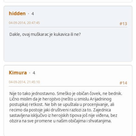
hidden
4
04-09-2014, 20:47:45
#13
Dakle, ovaj muškarac je kukavica ili ne?
Kimura
4
04-09-2014, 21:45:10
#14
Nije to tako jednostavno. Smeško je običan čovek, ne bednik.
Lično mislim da je herojstvo (nešto u smislu Arijadninog
postupka) retkost. Ne bih se upuštala u procenjivanje, ali
recimo da postoje jaki društveni razlozi za to. Zajednica
sastavljena isključivo iz herojskih tipova još nije viđena, bez
obzira na sve promene u našim običajima i shvatanjima.