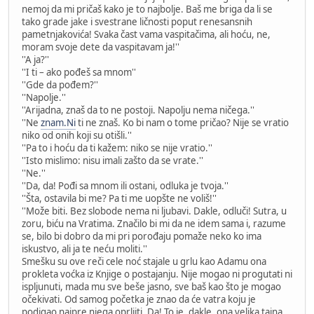
nemoj da mi pričaš kako je to najbolje. Baš me briga da li se
tako grade jake i svestrane ličnosti poput renesansnih
pametnjakovića! Svaka čast vama vaspitačima, ali hoću, ne,
moram svoje dete da vaspitavam ja!''
''A ja?''
''I ti – ako pođeš sa mnom''
''Gde da pođem?''
''Napolje.''
''Arijadna, znaš da to ne postoji. Napolju nema ničega.''
''Ne
znam.Ni
ti ne znaš. Ko bi nam o tome pričao? Nije se vratio
niko od onih koji su otišli.''
''Pa to i hoću da ti kažem: niko se nije vratio.''
''Isto mislimo: nisu imali zašto da se vrate.''
''Ne.''
''Da, da! Pođi sa mnom ili ostani, odluka je tvoja.''
''Šta, ostavila bi me? Pa ti me uopšte ne voliš!''
''Može biti. Bez slobode nema ni ljubavi. Dakle, odluči! Sutra, u
zoru, biću na Vratima. Značilo bi mi da ne idem sama i, razume
se, bilo bi dobro da mi pri porođaju pomaže neko ko ima
iskustvo, ali ja te neću moliti.''
Smešku su ove reči cele noć stajale u grlu kao Adamu ona
prokleta voćka iz Knjige o postajanju. Nije mogao ni progutati ni
ispljunuti, mada mu sve beše jasno, sve baš kao što je mogao
očekivati. Od samog početka je znao da će vatra koju je
podigao najpre njega oprljiti. Da! To je, dakle, ona velika tajna