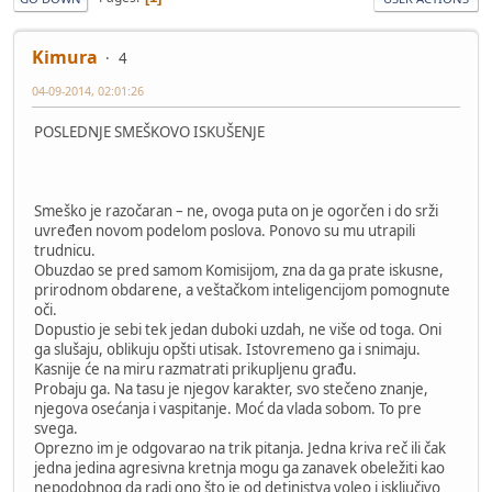
Kimura
4
04-09-2014, 02:01:26
POSLEDNJE SMEŠKOVO ISKUŠENJE
Smeško je razočaran – ne, ovoga puta on je ogorčen i do srži
uvređen novom podelom poslova. Ponovo su mu utrapili
trudnicu.
Obuzdao se pred samom Komisijom, zna da ga prate iskusne,
prirodnom obdarene, a veštačkom inteligencijom pomognute
oči.
Dopustio je sebi tek jedan duboki uzdah, ne više od toga. Oni
ga slušaju, oblikuju opšti utisak. Istovremeno ga i snimaju.
Kasnije će na miru razmatrati prikupljenu građu.
Probaju ga. Na tasu je njegov karakter, svo stečeno znanje,
njegova osećanja i vaspitanje. Moć da vlada sobom. To pre
svega.
Oprezno im je odgovarao na trik pitanja. Jedna kriva reč ili čak
jedna jedina agresivna kretnja mogu ga zanavek obeležiti kao
nepodobnog da radi ono što je od detinjstva voleo i isključivo