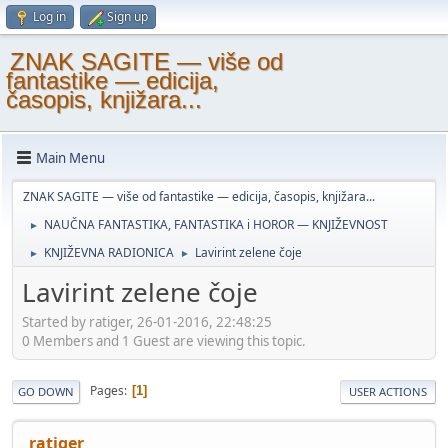
Log in
Sign up
ZNAK SAGITE — više od
fantastike — edicija,
časopis, knjižara...
Main Menu
ZNAK SAGITE — više od fantastike — edicija, časopis, knjižara...
NAUČNA FANTASTIKA, FANTASTIKA i HOROR — KNJIŽEVNOST
►
KNJIŽEVNA RADIONICA
Lavirint zelene čoje
►
►
Lavirint zelene čoje
Started by ratiger, 26-01-2016, 22:48:25
0 Members and 1 Guest are viewing this topic.
Pages
1
GO DOWN
USER ACTIONS
ratiger