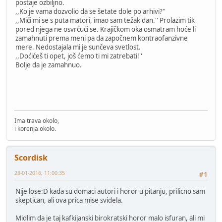
postaje ozbiljno.
,,Ko je vama dozvolio da se šetate dole po arhivi?''
,,Miči mi se s puta matori, imao sam težak dan.'' Prolazim tik
pored njega ne osvrćući se. Krajičkom oka osmatram hoće li
zamahnuti prema meni pa da započnem kontraofanzivne
mere. Nedostajala mi je sunčeva svetlost.
,,Doćićeš ti opet, još ćemo ti mi zatrebati!''
Bolje da je zamahnuo.
Ima trava okolo,
i korenja okolo.
Scordisk
28-01-2016, 11:00:35
#1
Nije lose:D kada su domaci autori i horor u pitanju, prilicno sam
skeptican, ali ova prica mise svidela.
Midlim da je taj kafkijanski birokratski horor malo isfuran, ali mi