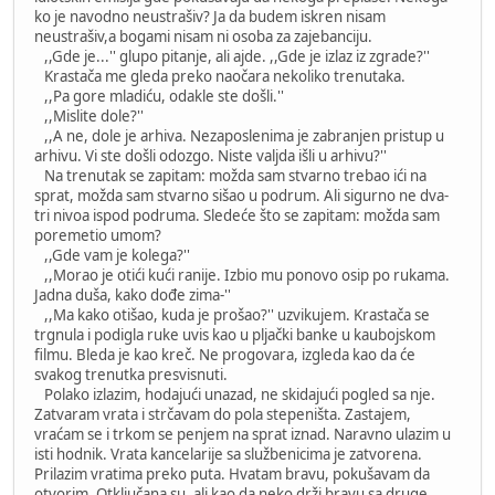
ko je navodno neustrašiv? Ja da budem iskren nisam
neustrašiv,a bogami nisam ni osoba za zajebanciju.
,,Gde je...'' glupo pitanje, ali ajde. ,,Gde je izlaz iz zgrade?''
Krastača me gleda preko naočara nekoliko trenutaka.
,,Pa gore mladiću, odakle ste došli.''
,,Mislite dole?''
,,A ne, dole je arhiva. Nezaposlenima je zabranjen pristup u
arhivu. Vi ste došli odozgo. Niste valjda išli u arhivu?''
Na trenutak se zapitam: možda sam stvarno trebao ići na
sprat, možda sam stvarno sišao u podrum. Ali sigurno ne dva-
tri nivoa ispod podruma. Sledeće što se zapitam: možda sam
poremetio umom?
,,Gde vam je kolega?''
,,Morao je otići kući ranije. Izbio mu ponovo osip po rukama.
Jadna duša, kako dođe zima-''
,,Ma kako otišao, kuda je prošao?'' uzvikujem. Krastača se
trgnula i podigla ruke uvis kao u pljački banke u kaubojskom
filmu. Bleda je kao kreč. Ne progovara, izgleda kao da će
svakog trenutka presvisnuti.
Polako izlazim, hodajući unazad, ne skidajući pogled sa nje.
Zatvaram vrata i strčavam do pola stepeništa. Zastajem,
vraćam se i trkom se penjem na sprat iznad. Naravno ulazim u
isti hodnik. Vrata kancelarije sa službenicima je zatvorena.
Prilazim vratima preko puta. Hvatam bravu, pokušavam da
otvorim. Otključana su, ali kao da neko drži bravu sa druge