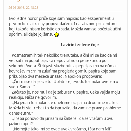
26-01-2016, 22:48:25
Evo jedne horor priče koje sam napisao kao eksperiment u
prvom licu sa trashy pripovedačem. I narativnim prezentom
koji takođe nisam koristio do sada. Možda vam se početak učini
sporim, ali dajte joj šansu
Lavirint zelene čoje
Posmatram ih tek nekoliko trenutaka, a čini mi se kao da mi
već satima poput pijavica nepovratno crpe sekundu po
sekundu života. Štrkljasti službenik sa pepeljarama na očima i
kovrdžavim crnim zulufima pregleda gomilu papira koje sam
prikupljao dva meseca unazad. Napokon progovara:
,,Čini mi se da je sve tu. Uplatnice, izvodi, formular overen u
sudu. Samo...''
Zaćutao je, nos mu i dalje zaburen u papire. Čeka valjda moju
reakciju. Ništa ne govorim.
,,Na jedan formular ste uneli ime oca, a na drugi ime majke.
Možda bi ste trebali to da ispravite, da vam ne prave probleme
danas-sutra.''
,,Treba ponovo da jurišam na šaltere i da se vraćam u ovu
jazbinu opet?''
,,Nemojte tako, mi se ovde uvek vraćamo, i šta nam fali''