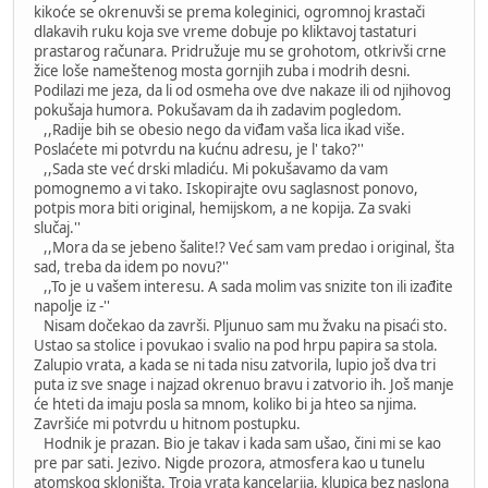
kikoće se okrenuvši se prema koleginici, ogromnoj krastači
dlakavih ruku koja sve vreme dobuje po kliktavoj tastaturi
prastarog računara. Pridružuje mu se grohotom, otkrivši crne
žice loše nameštenog mosta gornjih zuba i modrih desni.
Podilazi me jeza, da li od osmeha ove dve nakaze ili od njihovog
pokušaja humora. Pokušavam da ih zadavim pogledom.
,,Radije bih se obesio nego da viđam vaša lica ikad više.
Poslaćete mi potvrdu na kućnu adresu, je l' tako?''
,,Sada ste već drski mladiću. Mi pokušavamo da vam
pomognemo a vi tako. Iskopirajte ovu saglasnost ponovo,
potpis mora biti original, hemijskom, a ne kopija. Za svaki
slučaj.''
,,Mora da se jebeno šalite!? Već sam vam predao i original, šta
sad, treba da idem po novu?''
,,To je u vašem interesu. A sada molim vas snizite ton ili izađite
napolje iz -''
Nisam dočekao da završi. Pljunuo sam mu žvaku na pisaći sto.
Ustao sa stolice i povukao i svalio na pod hrpu papira sa stola.
Zalupio vrata, a kada se ni tada nisu zatvorila, lupio još dva tri
puta iz sve snage i najzad okrenuo bravu i zatvorio ih. Još manje
će hteti da imaju posla sa mnom, koliko bi ja hteo sa njima.
Završiće mi potvrdu u hitnom postupku.
Hodnik je prazan. Bio je takav i kada sam ušao, čini mi se kao
pre par sati. Jezivo. Nigde prozora, atmosfera kao u tunelu
atomskog skloništa. Troja vrata kancelarija, klupica bez naslona