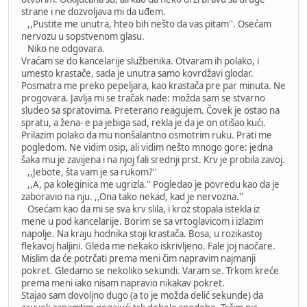
strane i ne dozvoljava mi da uđem.
,,Pustite me unutra, hteo bih nešto da vas pitam''. Osećam
nervozu u sopstvenom glasu.
Niko ne odgovara.
Vraćam se do kancelarije službenika. Otvaram ih polako, i
umesto krastače, sada je unutra samo kovrdžavi glodar.
Posmatra me preko pepeljara, kao krastača pre par minuta. Ne
progovara. Javlja mi se tračak nade: možda sam se stvarno
sludeo sa spratovima. Preterano reagujem. Čovek je ostao na
spratu, a žena- e pa jebiga sad, rekla je da je on otišao kući.
Prilazim polako da mu nonšalantno osmotrim ruku. Prati me
pogledom. Ne vidim osip, ali vidim nešto mnogo gore: jedna
šaka mu je zavijena i na njoj fali srednji prst. Krv je probila zavoj.
,,Jebote, šta vam je sa rukom?''
,,A, pa koleginica me ugrizla.'' Pogledao je povredu kao da je
zaboravio na nju. ,,Ona tako nekad, kad je nervozna.''
Osećam kao da mi se sva krv slila, i kroz stopala istekla iz
mene u pod kancelarije. Borim se sa vrtoglavicom i izlazim
napolje. Na kraju hodnika stoji krastača. Bosa, u rozikastoj
flekavoj haljini. Gleda me nekako iskrivljeno. Fale joj naočare.
Mislim da će potrčati prema meni čim napravim najmanji
pokret. Gledamo se nekoliko sekundi. Varam se. Trkom kreće
prema meni iako nisam napravio nikakav pokret.
Stajao sam dovoljno dugo (a to je možda delić sekunde) da