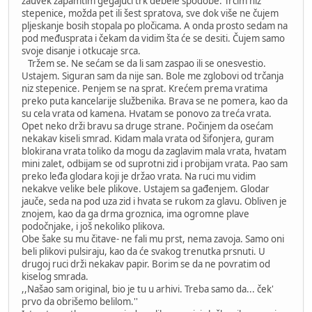
zauvek zapamtim gegajući trk debele spodobe. Trčim niz
stepenice, možda pet ili šest spratova, sve dok više ne čujem
pljeskanje bosih stopala po pločicama. A onda prosto sedam na
pod međusprata i čekam da vidim šta će se desiti. Čujem samo
svoje disanje i otkucaje srca.
Tržem se. Ne sećam se da li sam zaspao ili se onesvestio.
Ustajem. Siguran sam da nije san. Bole me zglobovi od trčanja
niz stepenice. Penjem se na sprat. Krećem prema vratima
preko puta kancelarije službenika. Brava se ne pomera, kao da
su cela vrata od kamena. Hvatam se ponovo za treća vrata.
Opet neko drži bravu sa druge strane. Počinjem da osećam
nekakav kiseli smrad. Kidam mala vrata od šifonjera, guram
blokirana vrata toliko da mogu da zaglavim mala vrata, hvatam
mini zalet, odbijam se od suprotni zid i probijam vrata. Pao sam
preko leđa glodara koji je držao vrata. Na ruci mu vidim
nekakve velike bele plikove. Ustajem sa gađenjem. Glodar
jauče, seda na pod uza zid i hvata se rukom za glavu. Obliven je
znojem, kao da ga drma groznica, ima ogromne plave
podočnjake, i još nekoliko plikova.
Obe šake su mu čitave- ne fali mu prst, nema zavoja. Samo oni
beli plikovi pulsiraju, kao da će svakog trenutka prsnuti. U
drugoj ruci drži nekakav papir. Borim se da ne povratim od
kiselog smrada.
,,Našao sam original, bio je tu u arhivi. Treba samo da... ček'
prvo da obrišemo belilom.''