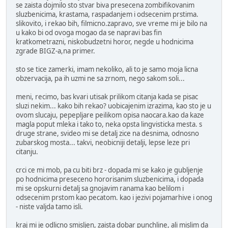
se zaista dojmilo sto stvar biva presecena zombifikovanim
sluzbenicima, krastama, raspadanjem i odsecenim prstima.
slikovito, i rekao bih, filmicno.zapravo, sve vreme mi je bilo na
u kako bi od ovoga mogao da se napravi bas fin
kratkometrazni, niskobudzetni horor, negde u hodnicima
zgrade BIGZ-a,na primer.
sto se tice zamerki, imam nekoliko, ali to je samo moja licna
obzervacija, pa ih uzmi ne sa zrnom, nego sakom soli...
meni, recimo, bas kvari utisak prilikom citanja kada se pisac
sluzi nekim... kako bih rekao? uobicajenim izrazima, kao sto je u
ovom slucaju, pepepljare peilikom opisa naocara.kao da kaze
magla poput mleka i tako to, neka opsta lingvisticka mesta. s
druge strane, svideo mi se detalj zice na desnima, odnosno
zubarskog mosta... takvi, neobicniji detalji, lepse leze pri
citanju.
crci ce mi mob, pa cu biti brz - dopada mi se kako je gubljenje
po hodnicima preseceno hororisanim sluzbenicima, i dopada
mi se opskurni detalj sa gnojavim ranama kao belilom i
odsecenim prstom kao pecatom. kao i jezivi pojamarhive i onog
- niste valjda tamo isli.
kraj mi je odlicno smisljen, zaista dobar punchline, ali mislim da