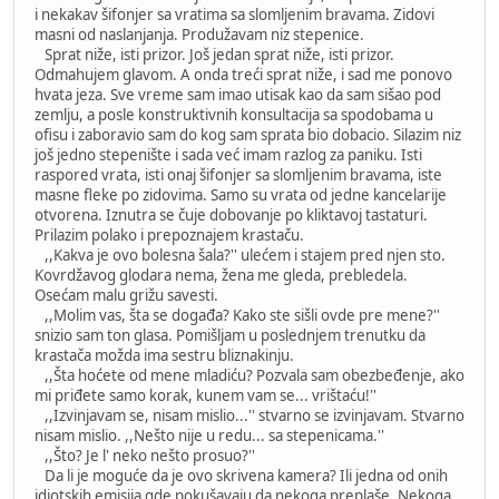
i nekakav šifonjer sa vratima sa slomljenim bravama. Zidovi
masni od naslanjanja. Produžavam niz stepenice.
Sprat niže, isti prizor. Još jedan sprat niže, isti prizor.
Odmahujem glavom. A onda treći sprat niže, i sad me ponovo
hvata jeza. Sve vreme sam imao utisak kao da sam sišao pod
zemlju, a posle konstruktivnih konsultacija sa spodobama u
ofisu i zaboravio sam do kog sam sprata bio dobacio. Silazim niz
još jedno stepenište i sada već imam razlog za paniku. Isti
raspored vrata, isti onaj šifonjer sa slomljenim bravama, iste
masne fleke po zidovima. Samo su vrata od jedne kancelarije
otvorena. Iznutra se čuje dobovanje po kliktavoj tastaturi.
Prilazim polako i prepoznajem krastaču.
,,Kakva je ovo bolesna šala?'' ulećem i stajem pred njen sto.
Kovrdžavog glodara nema, žena me gleda, prebledela.
Osećam malu grižu savesti.
,,Molim vas, šta se događa? Kako ste sišli ovde pre mene?''
snizio sam ton glasa. Pomišljam u poslednjem trenutku da
krastača možda ima sestru bliznakinju.
,,Šta hoćete od mene mladiću? Pozvala sam obezbeđenje, ako
mi priđete samo korak, kunem vam se... vrištaću!''
,,Izvinjavam se, nisam mislio...'' stvarno se izvinjavam. Stvarno
nisam mislio. ,,Nešto nije u redu... sa stepenicama.''
,,Što? Je l' neko nešto prosuo?''
Da li je moguće da je ovo skrivena kamera? Ili jedna od onih
idiotskih emisija gde pokušavaju da nekoga preplaše. Nekoga