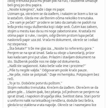
Istog trenutka puca mu jedan plik na ruci, i službenik umazuje
beli gnoj po dnu papira.
,,Nosite koleginici'', kaže i daje mi papir.
Uzimam ga, okrećem se da izađem, i nalazim se licem u lice sa
krastačom. Gleda me ukrštenim očima nekoliko trenutaka.
,,'De vam je pečat?'' prodere se tako da zamalo ne padoh na
leđa preko nogu službenika koji i dalje sedi. Ćutim kao zaliven,
stojim u mestu kao da su mi noge zabetonirane. Krastača mi
otima papir iz ruke, i svojim, odgriženim prstom lupa pečat
naslonivši papir uza zid. Vraća mi dokument, okreće se i odlazi
niz stepenice.
,,Šta čekate?'' trže me glas iza. ,,Nosite to referentu gore.''
Penjem se na sprat iznad. Sada su oboje u kancelariji, prizor
kao kada sam prvi put ušao. Prilazim i stavljam dokument na
sto. Službenik podiže nos ne dalje od dokumenta.
,,Našli ste saglasnost. Kako beše vaše ime i prezime?''
,,Piše tu negde valjda.'' Odgovaram posle kraće pauze.
,,Ne piše, niste se potpisali.'' Daje mi hemijsku. Potpisujem bez
reči.
,,To je to. Dobićete potvrdu poštom.''
Stojim nekoliko trenutaka. Krećem da izađem. Okrećem se da
pitam gde... Izlazim ipak, bez pitanja. Još jednom se penjem na
sprat iznad, i napokon drugačija slika. Svetlost dana. Stari portir
u uniformi nalik na teksaškog rendžera, doduše bez šešira,
gleda kroz staklena vrata napolje. Okreće se i nasmejano lice