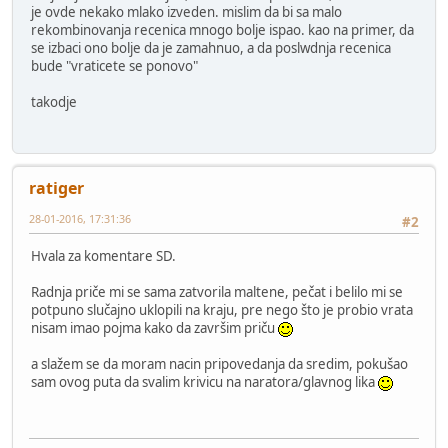
je ovde nekako mlako izveden. mislim da bi sa malo
rekombinovanja recenica mnogo bolje ispao. kao na primer, da
se izbaci ono bolje da je zamahnuo, a da poslwdnja recenica
bude "vraticete se ponovo"
takodje
ratiger
28-01-2016, 17:31:36
#2
Hvala za komentare SD.
Radnja priče mi se sama zatvorila maltene, pečat i belilo mi se
potpuno slučajno uklopili na kraju, pre nego što je probio vrata
nisam imao pojma kako da završim priču
a slažem se da moram nacin pripovedanja da sredim, pokušao
sam ovog puta da svalim krivicu na naratora/glavnog lika