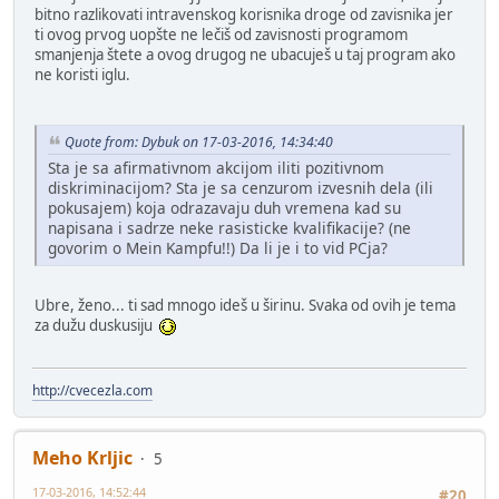
bitno razlikovati intravenskog korisnika droge od zavisnika jer
ti ovog prvog uopšte ne lečiš od zavisnosti programom
smanjenja štete a ovog drugog ne ubacuješ u taj program ako
ne koristi iglu.
Quote from: Dybuk on 17-03-2016, 14:34:40
Sta je sa afirmativnom akcijom iliti pozitivnom
diskriminacijom? Sta je sa cenzurom izvesnih dela (ili
pokusajem) koja odrazavaju duh vremena kad su
napisana i sadrze neke rasisticke kvalifikacije? (ne
govorim o Mein Kampfu!!) Da li je i to vid PCja?
Ubre, ženo... ti sad mnogo ideš u širinu. Svaka od ovih je tema
za dužu duskusiju
http://cvecezla.com
Meho Krljic
5
17-03-2016, 14:52:44
#20