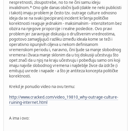
nespretnosti, zloupotrebe, no to ne čini samu ideju
invalidnom.* Ono gde danas obični ljudi (dakle ne neki publicisti
i takoti) imaju problem je često tzv. outrage culture odnosno
ideja da se na svaki (pecipirani) incident kršenja političke
korektnosti reaguje jednakim - maksimalnim - intenzitetom bez
obzira na njegove proporcije i realne posledice. Ovo pravi
problem jer zaravnjuje diskusiju o društvenim vrednostima,
pogotovo zamagljujući razliku između ideala kome se teži i
operativno ispunjivih ciljeva u nekom definisanom
vremenskom periodu i, naravno, čini ljude sa manje slobodnog
vremena i živaca manje sklonim da u toj diskusiji učestvuju što
opet znači da u njoj na kraju učestvuju i pobeđuju samo oni koji
imaju najviše slobodnog vremena i najdeblje živce da izdrže (i
emituju) uvrede i napade - a što je antiteza koncepta političke
korektnosti.
Krekd je ponudio video na ovu temu:
http://www.cracked.com/video_19810_why-outrage-culture-
ruining-internet.html
A ima i ovo: