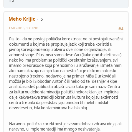
FLA
Meho Krljic
5
17-03-2016, 13:00:01
#4
Pa, to - da ne postoji politička korektnost ne bi postojali zvanični
dokumenti u kojima se propisuje jezik koji treba koristiti u
javnoj korespondenciji u okviru ove ilione organizacije, ili
administracije. Plus, nisu samo desničari (kako god ih definisali)
neko ko ima problem sa politički korektnim izražavanjem, svi
imamo predrasude koja prenosimo i u izražavanje i smeta nam
ako nam ukazuju na njih kao na nešto što je diskriminatorski
nastrojeno (recimo, nedavno je na primer Miša Đurković ali
možda je bio i Slobodan Antonić ili neko od te "desnije" ekipe
analitičara sleš publicista objašnjavao kako je sam naziv Centra
za kulturnu dekontaminaciju politički nekorektan jer implicira
da je kakva-takva tradiciji okrenuta kultura kojoj su aktivnosti
centra trebalo da predstavljaju pandan tih nekih mitskih
devedesetih, bila kontaminirana bla bla bla).
Naravno, politička korektnost je sasvim dobra i zdrava ideja, ali
naravno, u implementaciji ima mnogo neshvatanja,