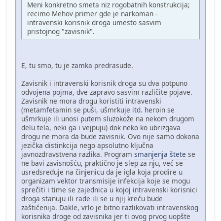
Meni konkretno smeta niz rogobatnih konstrukcija;
recimo Mehov primer gde je narkoman -
intravenski korisnik droga umesto sasvim
pristojnog "zavisnik".
E, tu smo, tu je zamka predrasude.
Zavisnik i intravenski korisnik droga su dva potpuno
odvojena pojma, dve zapravo sasvim različite pojave.
Zavisnik ne mora drogu koristiti intravenski
(metamfetamin se puši, ušmrkuje itd. heroin se
ušmrkuje ili unosi putem sluzokože na nekom drugom
delu tela, neki ga i vejpuju) dok neko ko ubrizgava
drogu ne mora da bude zavisnik. Ovo nije samo dokona
jezička distinkcija nego apsolutno ključna
javnozdravstvena razlika. Program
smanjenja štete
se
ne bavi zavisnošću, praktično je slep za nju, već se
usredsređuje na činjenicu da je igla koja prodire u
organizam vektor transmisije infekcija koje se mogu
sprečiti i time se zajednica u kojoj intravenski korisnici
droga stanuju ili rade ili se u njij kreću bude
zaštićenija. Dakle, vrlo je bitno razlikovati intravenskog
korisnika droge od zavisnika jer ti ovog prvog uopšte