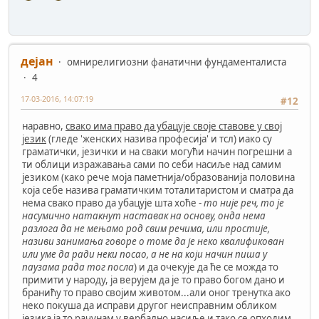
дејан
омнирелигиозни фанатични фундаменталиста
4
17-03-2016, 14:07:19
#12
наравно,
свако има право да убацује своје ставове у свој
језик
(гледе 'женских назива професија' и тсл) иако су
граматички, језички и на сваки могући начин погрешни а
ти облици изражавања сами по себи насиље над самим
језиком (како рече моја паметнија/образованија половина
која себе назива граматичким тоталитаристом и сматра да
нема свако право да убацује шта хоће -
то није реч, то је
насумично натакнут наставак на основу, онда нема
разлога да не мењамо род свим речима, или простије,
називи занимања говоре о томе да је неко квалификован
или уме да ради неки посао, а не на који начин пиша у
паузама рада тог посла
) и да очекује да ће се можда то
примити у народу, ја верујем да је то право богом дано и
бранићу то право својим животом...али оног тренутка ако
неко покуша да исправи другог неисправним обликом
језика ја то рачунам у вербално насиље и тако се опходим