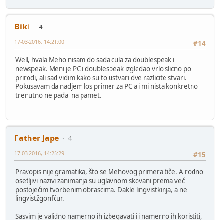
Biki
4
17-03-2016, 14:21:00
#14
Well, hvala Meho nisam do sada cula za doublespeak i
newspeak. Meni je PC i doublespeak izgledao vrlo slicno po
prirodi, ali sad vidim kako su to ustvari dve razlicite stvari.
Pokusavam da nadjem los primer za PC ali mi nista konkretno
trenutno ne pada na pamet.
Father Jape
4
17-03-2016, 14:25:29
#15
Pravopis nije gramatika, što se Mehovog primera tiče. A rodno
osetljivi nazivi zanimanja su uglavnom skovani prema već
postojećim tvorbenim obrascima. Dakle lingvistkinja, a ne
lingvistžgonfčur.
Sasvim je validno namerno ih izbegavati ili namerno ih koristiti,