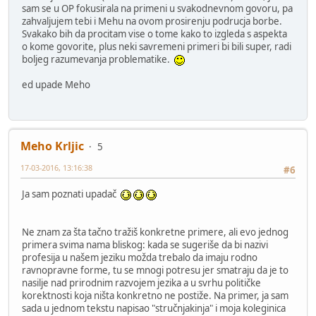
sam se u OP fokusirala na primeni u svakodnevnom govoru, pa
zahvaljujem tebi i Mehu na ovom prosirenju podrucja borbe.
Svakako bih da procitam vise o tome kako to izgleda s aspekta
o kome govorite, plus neki savremeni primeri bi bili super, radi
boljeg razumevanja problematike.
ed upade Meho
Meho Krljic
5
17-03-2016, 13:16:38
#6
Ja sam poznati upadač
Ne znam za šta tačno tražiš konkretne primere, ali evo jednog
primera svima nama bliskog: kada se sugeriše da bi nazivi
profesija u našem jeziku možda trebalo da imaju rodno
ravnopravne forme, tu se mnogi potresu jer smatraju da je to
nasilje nad prirodnim razvojem jezika a u svrhu političke
korektnosti koja ništa konkretno ne postiže. Na primer, ja sam
sada u jednom tekstu napisao "stručnjakinja" i moja koleginica