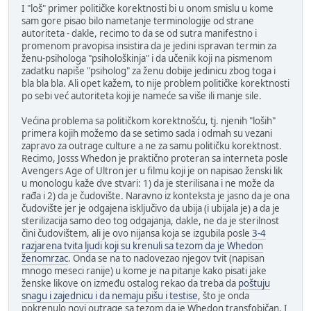
I "loš" primer političke korektnosti bi u onom smislu u kome
sam gore pisao bilo nametanje terminologije od strane
autoriteta - dakle, recimo to da se od sutra manifestno i
promenom pravopisa insistira da je jedini ispravan termin za
ženu-psihologa "psihološkinja" i da učenik koji na pismenom
zadatku napiše "psiholog" za ženu dobije jedinicu zbog toga i
bla bla bla. Ali opet kažem, to nije problem političke korektnosti
po sebi već autoriteta koji je nameće sa više ili manje sile.
Većina problema sa političkom korektnošću, tj. njenih "loših"
primera kojih možemo da se setimo sada i odmah su vezani
zapravo za outrage culture a ne za samu političku korektnost.
Recimo, Josss Whedon je praktično proteran sa interneta posle
Avengers Age of Ultron jer u filmu koji je on napisao ženski lik
u monologu kaže dve stvari: 1) da je sterilisana i ne može da
rađa i 2) da je čudovište. Naravno iz konteksta je jasno da je ona
čudovište jer je odgajena isključivo da ubija (i ubijala je) a da je
sterilizacija samo deo tog odgajanja, dakle, ne da je sterilnost
čini čudovištem, ali je ovo nijansa koja se izgubila posle
3-4
razjarena tvita ljudi koji su krenuli sa tezom da je Whedon
ženomrzac
. Onda se na to nadovezao njegov tvit (napisan
mnogo meseci ranije) u kome je na pitanje kako pisati jake
ženske likove on između ostalog rekao da treba da
poštuju
snagu i zajednicu i da nemaju pišu i testise
, što je onda
pokrenulo novi outrage sa tezom da je Whedon transfobičan. I