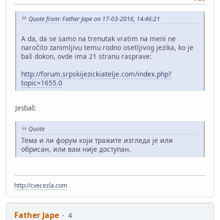
Quote from: Father Jape on 17-03-2016, 14:46:21
A da, da se samo na trenutak vratim na meni ne
naročito zanimljivu temu rodno osetljivog jezika, ko je
baš dokon, ovde ima 21 stranu rasprave:
http://forum.srpskijezickiatelje.com/index.php?
topic=1655.0
Jesbaš:
Quote
Тема и ли форум који тражите изгледа је или
обрисан, или вам није доступан.
http://cvecezla.com
Father Jape
4