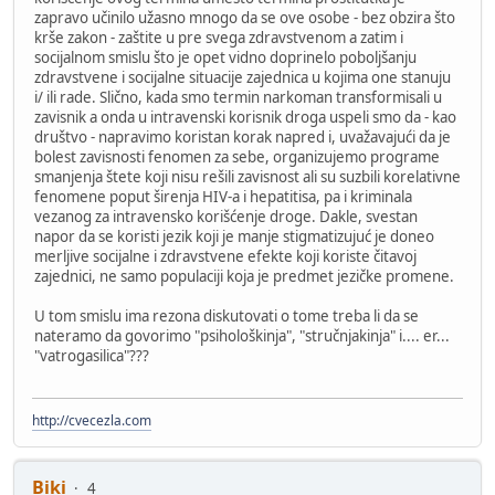
zapravo učinilo užasno mnogo da se ove osobe - bez obzira što
krše zakon - zaštite u pre svega zdravstvenom a zatim i
socijalnom smislu što je opet vidno doprinelo poboljšanju
zdravstvene i socijalne situacije zajednica u kojima one stanuju
i/ ili rade. Slično, kada smo termin narkoman transformisali u
zavisnik a onda u intravenski korisnik droga uspeli smo da - kao
društvo - napravimo koristan korak napred i, uvažavajući da je
bolest zavisnosti fenomen za sebe, organizujemo programe
smanjenja štete koji nisu rešili zavisnost ali su suzbili korelativne
fenomene poput širenja HIV-a i hepatitisa, pa i kriminala
vezanog za intravensko korišćenje droge. Dakle, svestan
napor da se koristi jezik koji je manje stigmatizujuć je doneo
merljive socijalne i zdravstvene efekte koji koriste čitavoj
zajednici, ne samo populaciji koja je predmet jezičke promene.
U tom smislu ima rezona diskutovati o tome treba li da se
nateramo da govorimo "psihološkinja", "stručnjakinja" i.... er...
"vatrogasilica"???
http://cvecezla.com
Biki
4