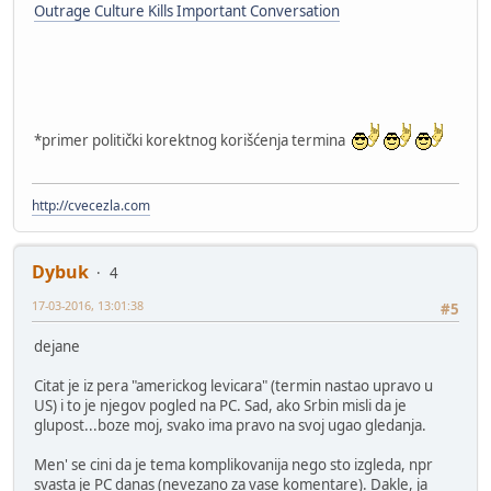
Outrage Culture Kills Important Conversation
*primer politički korektnog korišćenja termina
http://cvecezla.com
Dybuk
4
17-03-2016, 13:01:38
#5
dejane
Citat je iz pera "americkog levicara" (termin nastao upravo u
US) i to je njegov pogled na PC. Sad, ako Srbin misli da je
glupost...boze moj, svako ima pravo na svoj ugao gledanja.
Men' se cini da je tema komplikovanija nego sto izgleda, npr
svasta je PC danas (nevezano za vase komentare). Dakle, ja