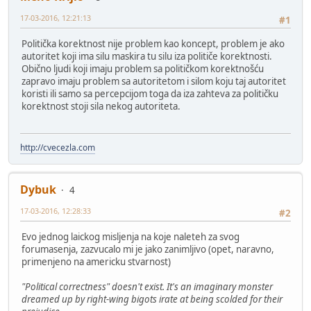
17-03-2016, 12:21:13
#1
Politička korektnost nije problem kao koncept, problem je ako
autoritet koji ima silu maskira tu silu iza političe korektnosti.
Obično ljudi koji imaju problem sa političkom korektnošću
zapravo imaju problem sa autoritetom i silom koju taj autoritet
koristi ili samo sa percepcijom toga da iza zahteva za političku
korektnost stoji sila nekog autoriteta.
http://cvecezla.com
Dybuk
4
17-03-2016, 12:28:33
#2
Evo jednog laickog misljenja na koje naleteh za svog
forumasenja, zazvucalo mi je jako zanimljivo (opet, naravno,
primenjeno na americku stvarnost)
"Political correctness" doesn't exist. It's an imaginary monster
dreamed up by right-wing bigots irate at being scolded for their