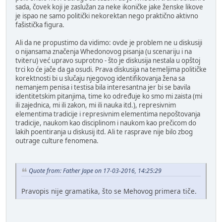
sada, čovek koji je zaslužan za neke ikoničke jake ženske likove
je ispao ne samo politički nekorektan nego praktično aktivno
fašistička figura.
Ali da ne propustimo da vidimo: ovde je problem ne u diskusiji
o nijansama značenja Whedonovog pisanja (u scenariju i na
tviteru) već upravo suprotno - što je diskusija nestala u opštoj
trci ko će jače da ga osudi. Prava diskusija na temeljima političke
korektnosti bi u slučaju njegovog identifikovanja žena sa
nemanjem penisa i testisa bila interesantna jer bi se bavila
identitetskim pitanjima, time ko određuje ko smo mi zaista (mi
ili zajednica, mi ili zakon, mi ili nauka itd.), represivnim
elementima tradicije i represivnim elementima nepoštovanja
tradicije, naukom kao disciplinom i naukom kao prečicom do
lakih poentiranja u diskusij itd. Ali te rasprave nije bilo zbog
outrage culture fenomena.
Quote from: Father Jape on 17-03-2016, 14:25:29
Pravopis nije gramatika, što se Mehovog primera tiče.