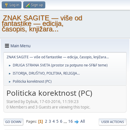
Log in
Sign up
ZNAK SAGITE — više od
fantastike — edicija,
časopis, knjižara...
Main Menu
ZNAK SAGITE — više od fantastike — edicija, časopis, knjižara...
DRUGA STRANA SVETA (prostor za potpuno ne-SF&F teme)
►
ISTORIJA, DRUŠTVO, POLITIKA, RELIGIJA...
►
Politicka korektnost (PC)
►
Politicka korektnost (PC)
Started by Dybuk, 17-03-2016, 11:59:23
0 Members and 3 Guests are viewing this topic.
2
3
4
5
6
...
16
All
Pages
1
GO DOWN
USER ACTIONS