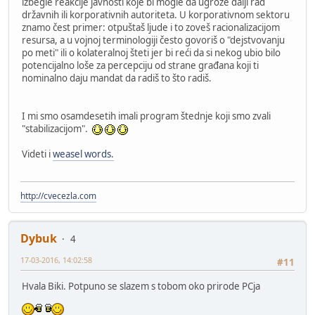
izbegle reakcije javnosti koje bi mogle da ugroze dalji rad
državnih ili korporativnih autoriteta. U korporativnom sektoru
znamo čest primer: otpuštaš ljude i to zoveš racionalizacijom
resursa, a u vojnoj terminologiji često govoriš o "dejstvovanju
po meti" ili o kolateralnoj šteti jer bi reći da si nekog ubio bilo
potencijalno loše za percepciju od strane građana koji ti
nominalno daju mandat da radiš to što radiš.
I mi smo osamdesetih imali program štednje koji smo zvali
"stabilizacijom".
Videti i
weasel words.
http://cvecezla.com
Dybuk
4
17-03-2016, 14:02:58
#11
Hvala Biki. Potpuno se slazem s tobom oko prirode PCja