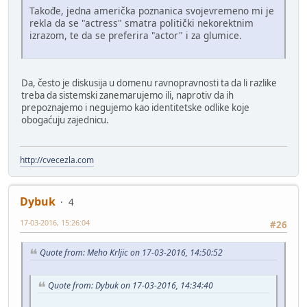
Takođe, jedna američka poznanica svojevremeno mi je
rekla da se "actress" smatra politički nekorektnim
izrazom, te da se preferira "actor" i za glumice.
Da, često je diskusija u domenu ravnopravnosti ta da li razlike
treba da sistemski zanemarujemo ili, naprotiv da ih
prepoznajemo i negujemo kao identitetske odlike koje
obogaćuju zajednicu.
http://cvecezla.com
Dybuk
4
17-03-2016, 15:26:04
#26
Quote from: Meho Krljic on 17-03-2016, 14:50:52
Quote from: Dybuk on 17-03-2016, 14:34:40