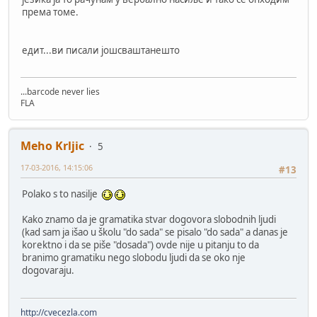
према томе.
едит...ви писали јошсваштанешто
...barcode never lies
FLA
Meho Krljic
5
17-03-2016, 14:15:06
#13
Polako s to nasilje
Kako znamo da je gramatika stvar dogovora slobodnih ljudi
(kad sam ja išao u školu "do sada" se pisalo "do sada" a danas je
korektno i da se piše "dosada") ovde nije u pitanju to da
branimo gramatiku nego slobodu ljudi da se oko nje
dogovaraju.
http://cvecezla.com