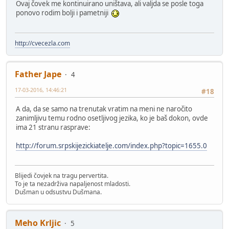
Ovaj čovek me kontinuirano uništava, ali valjda se posle toga
ponovo rodim bolji i pametniji
http://cvecezla.com
Father Jape
4
17-03-2016, 14:46:21
#18
A da, da se samo na trenutak vratim na meni ne naročito
zanimljivu temu rodno osetljivog jezika, ko je baš dokon, ovde
ima 21 stranu rasprave:
http://forum.srpskijezickiatelje.com/index.php?topic=1655.0
Blijedi čovjek na tragu pervertita.
To je ta nezadrživa napaljenost mladosti.
Dušman u odsustvu Dušmana.
Meho Krljic
5