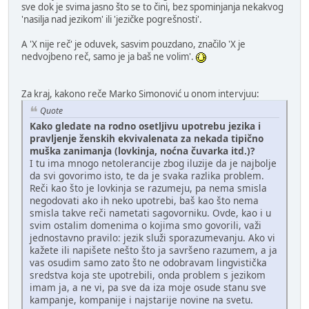
sve dok je svima jasno što se to čini, bez spominjanja nekakvog
'nasilja nad jezikom' ili 'jezičke pogrešnosti'.
A 'X nije reč' je oduvek, sasvim pouzdano, značilo 'X je
nedvojbeno reč, samo je ja baš ne volim'.
Za kraj, kakono reče Marko Simonović u onom intervjuu:
Quote
Kako gledate na rodno osetljivu upotrebu jezika i
pravljenje ženskih ekvivalenata za nekada tipično
muška zanimanja (lovkinja, noćna čuvarka itd.)?
I tu ima mnogo netolerancije zbog iluzije da je najbolje
da svi govorimo isto, te da je svaka razlika problem.
Reči kao što je lovkinja se razumeju, pa nema smisla
negodovati ako ih neko upotrebi, baš kao što nema
smisla takve reči nametati sagovorniku. Ovde, kao i u
svim ostalim domenima o kojima smo govorili, važi
jednostavno pravilo: jezik služi sporazumevanju. Ako vi
kažete ili napišete nešto što ja savršeno razumem, a ja
vas osudim samo zato što ne odobravam lingvistička
sredstva koja ste upotrebili, onda problem s jezikom
imam ja, a ne vi, pa sve da iza moje osude stanu sve
kampanje, kompanije i najstarije novine na svetu.