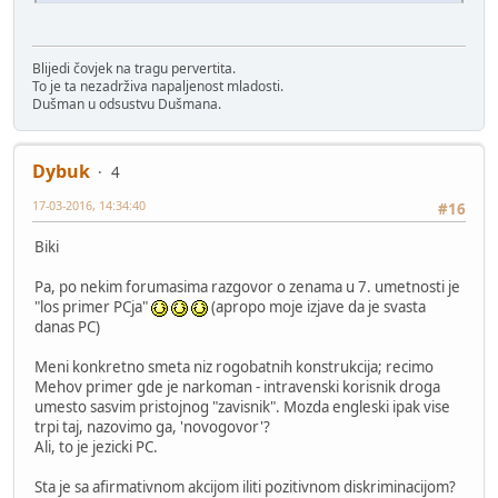
Blijedi čovjek na tragu pervertita.
To je ta nezadrživa napaljenost mladosti.
Dušman u odsustvu Dušmana.
Dybuk
4
17-03-2016, 14:34:40
#16
Biki
Pa, po nekim forumasima razgovor o zenama u 7. umetnosti je
"los primer PCja"
(apropo moje izjave da je svasta
danas PC)
Meni konkretno smeta niz rogobatnih konstrukcija; recimo
Mehov primer gde je narkoman - intravenski korisnik droga
umesto sasvim pristojnog "zavisnik". Mozda engleski ipak vise
trpi taj, nazovimo ga, 'novogovor'?
Ali, to je jezicki PC.
Sta je sa afirmativnom akcijom iliti pozitivnom diskriminacijom?