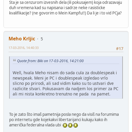
Sta je sa cenzurom izvesnih dela (ili pokusajem) koja odrazavaju
duh vremena kad su napisana i sadrze neke rasisticke
kvalifikacije? (ne govorim o Mein Kampfu!!) Da li je i to vid PCja?
Meho Krljic
5
17-03-2016, 14:40:33
#17
Quote from: Biki on 17-03-2016, 14:21:00
Well, hvala Meho nisam do sada cula za doublespeak i
newspeak. Meni je PC i doublespeak izgledao vrlo
slicno po prirodi, ali sad vidim kako su to ustvari dve
razlicite stvari. Pokusavam da nadjem los primer za PC
ali mi nista konkretno trenutno ne pada na pamet.
To je zato što imaš pametnija posla nego da visiš na forumima
po internetu gde kojekakvi libertarijanci kukaju kako ih
američka federalna vlada ubi