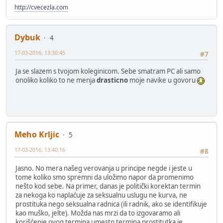
http://cvecezla.com
Dybuk
4
17-03-2016, 13:30:45
#7
Ja se slazem s tvojom koleginicom. Sebe smatram PC ali samo
onoliko koliko to ne menja
drasticno
moje navike u govoru
Meho Krljic
5
17-03-2016, 13:40:16
#8
Jasno. No mera našeg verovanja u principe negde i jeste u
tome koliko smo spremni da uložimo napor da promenimo
nešto kod sebe. Na primer, danas je politički korektan termin
za nekoga ko naplaćuje za seksualnu uslugu ne kurva, ne
prostituka nego seksualna radnica (ili radnik, ako se identifikuje
kao muško, jelte). Možda nas mrzi da to izgovaramo ali
korišćenje ovog termina umesto termina prostitutka je