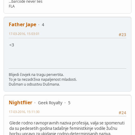
...barcode never lies
FLA
Father Jape
4
17-03-2016, 15:03:01
#23
<3
Blijedi čovjek na tragu pervertita.
To je ta nezadrživa napaljenost mladosti.
Dušman u odsustvu Dušmana.
Nightflier
Geek Royalty
5
17-03-2016, 15:11:30
#24
Glede rodno ravnopravnih naziva profesija, valja se spomenuti
da su pedesetih godina tadašnje feministkinje vodile žučnu
borbu upravo za ukidanje rodno-determinisanih naziva,