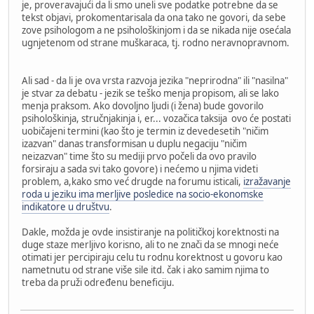
je, proveravajući da li smo uneli sve podatke potrebne da se
tekst objavi, prokomentarisala da ona tako ne govori, da sebe
zove psihologom a ne psihološkinjom i da se nikada nije osećala
ugnjetenom od strane muškaraca, tj. rodno neravnopravnom.
Ali sad - da li je ova vrsta razvoja jezika "neprirodna" ili "nasilna"
je stvar za debatu - jezik se teško menja propisom, ali se lako
menja praksom. Ako dovoljno ljudi (i žena) bude govorilo
psihološkinja, stručnjakinja i, er... vozačica taksija ovo će postati
uobičajeni termini (kao što je termin iz devedesetih "ničim
izazvan" danas transformisan u duplu negaciju "ničim
neizazvan" time što su mediji prvo počeli da ovo pravilo
forsiraju a sada svi tako govore) i nećemo u njima videti
problem, a,kako smo već drugde na forumu isticali,
izražavanje
roda u jeziku ima merljive posledice na socio-ekonomske
indikatore u društvu
.
Dakle, možda je ovde insistiranje na političkoj korektnosti na
duge staze merljivo korisno, ali to ne znači da se mnogi neće
otimati jer percipiraju celu tu rodnu korektnost u govoru kao
nametnutu od strane više sile itd. čak i ako samim njima to
treba da pruži određenu beneficiju.