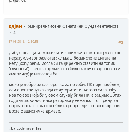
prejudice.
дејан
омнирелигиозни фанатични фундаменталиста
4
17-03-2016, 12:50:53
#3
дибук, овај цитат може бити занимљив само ако (из неког
неразумљивог разлога) скупљаш бесмислене цитате на
нету (хоћу рећи, могла си га директно ставити на топик
'глупости'). његова примена на било какву стварност (па и
америчку) је непостојећа.
мехо је добро рекао горе - сама по себи, ПК није проблем,
али оног тренутка када се ауторитет и његова сила нађу
иза појаве (која би у овом случају била ПК, а рецимо 30тих
година шовинистичка реторика у немачкој) тог тренутка
појава постаје један од облика репресије...новоговор нове
врсте фашистичке државе.
...barcode never lies