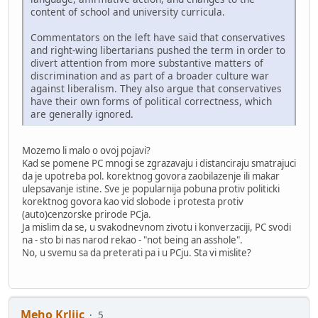
content of school and university curricula.
Commentators on the left have said that conservatives
and right-wing libertarians pushed the term in order to
divert attention from more substantive matters of
discrimination and as part of a broader culture war
against liberalism. They also argue that conservatives
have their own forms of political correctness, which
are generally ignored.
Mozemo li malo o ovoj pojavi?
Kad se pomene PC mnogi se zgrazavaju i distanciraju smatrajuci
da je upotreba pol. korektnog govora zaobilazenje ili makar
ulepsavanje istine. Sve je popularnija pobuna protiv politicki
korektnog govora kao vid slobode i protesta protiv
(auto)cenzorske prirode PCja.
Ja mislim da se, u svakodnevnom zivotu i konverzaciji, PC svodi
na - sto bi nas narod rekao - "not being an asshole".
No, u svemu sa da preterati pa i u PCju. Sta vi mislite?
Meho Krljic
5