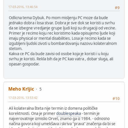
17-03-2016, 13:46:54
#9
Odlicna tema Dybuk. Po mom misljenju PC moze da bude
jednako dobra i losa stvar. Dobra je sve dok se koristi u svrhu
da se izbegne vredjanje grupe ljudi koji su drugaciji od vecine.
Primer je recimo koju rec koristimo kada opisujemo ljude koji
imaju physical or mental disabilities. Losa je recimo kada se
izgubljeni ljudski zivoti u bombardovanju nazovu kolateralnom
stetom.
Kakva ce PC da bude zavisi od osobe koja je koristi i u koju
svrhu je koristi. Rekla bih da je PC kao vatra , dobar sluga, ali
opasan gospodar.
Meho Krljic
5
17-03-2016, 13:53:42
#10
Ali kolateralna šteta nije termin iz domena političke
korektnosti. Ona je primer
doublespeaka
- termin je
najverovatnije izmislio Orvel, znamo ga iz 1984. - odnosno
načina govora koji umekšava i skriva "prava" značenja da bi se