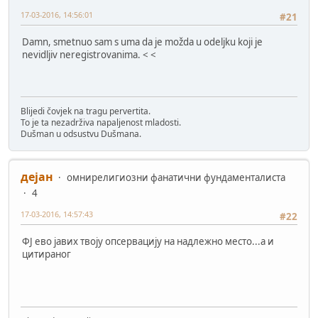
17-03-2016, 14:56:01
#21
Damn, smetnuo sam s uma da je možda u odeljku koji je
nevidljiv neregistrovanima. < <
Blijedi čovjek na tragu pervertita.
To je ta nezadrživa napaljenost mladosti.
Dušman u odsustvu Dušmana.
дејан
омнирелигиозни фанатични фундаменталиста
4
17-03-2016, 14:57:43
#22
ФЈ ево јавих твоју опсервацију на надлежно место...а и
цитираног