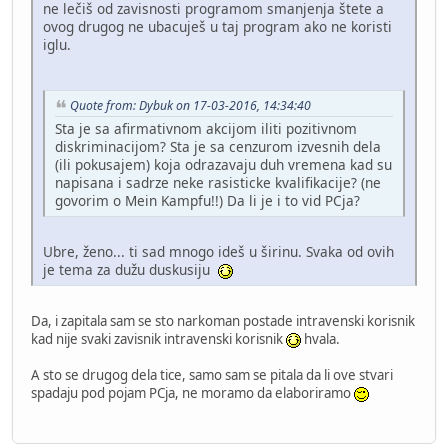
ne lečiš od zavisnosti programom smanjenja štete a
ovog drugog ne ubacuješ u taj program ako ne koristi
iglu.
Quote from: Dybuk on 17-03-2016, 14:34:40
Sta je sa afirmativnom akcijom iliti pozitivnom
diskriminacijom? Sta je sa cenzurom izvesnih dela
(ili pokusajem) koja odrazavaju duh vremena kad su
napisana i sadrze neke rasisticke kvalifikacije? (ne
govorim o Mein Kampfu!!) Da li je i to vid PCja?
Ubre, ženo... ti sad mnogo ideš u širinu. Svaka od ovih
je tema za dužu duskusiju
Da, i zapitala sam se sto narkoman postade intravenski korisnik
kad nije svaki zavisnik intravenski korisnik
hvala.
A sto se drugog dela tice, samo sam se pitala da li ove stvari
spadaju pod pojam PCja, ne moramo da elaboriramo