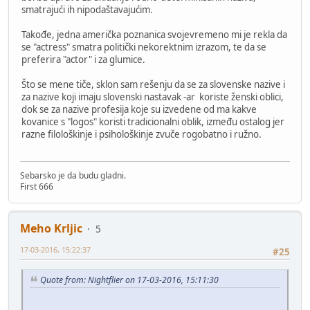
smatrajući ih nipodaštavajućim.
Takođe, jedna američka poznanica svojevremeno mi je rekla da
se "actress" smatra politički nekorektnim izrazom, te da se
preferira "actor" i za glumice.
Što se mene tiče, sklon sam rešenju da se za slovenske nazive i
za nazive koji imaju slovenski nastavak -ar koriste ženski oblici,
dok se za nazive profesija koje su izvedene od ma kakve
kovanice s "logos" koristi tradicionalni oblik, između ostalog jer
razne filološkinje i psihološkinje zvuče rogobatno i ružno.
Sebarsko je da budu gladni.
First 666
Meho Krljic
5
17-03-2016, 15:22:37
#25
Quote from: Nightflier on 17-03-2016, 15:11:30