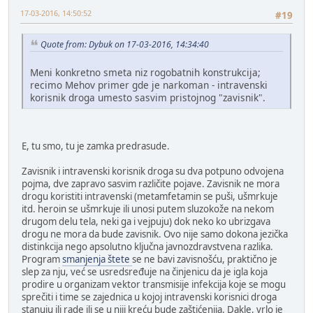
17-03-2016, 14:50:52
#19
Quote from: Dybuk on 17-03-2016, 14:34:40
Meni konkretno smeta niz rogobatnih konstrukcija;
recimo Mehov primer gde je narkoman - intravenski
korisnik droga umesto sasvim pristojnog "zavisnik".
E, tu smo, tu je zamka predrasude.
Zavisnik i intravenski korisnik droga su dva potpuno odvojena
pojma, dve zapravo sasvim različite pojave. Zavisnik ne mora
drogu koristiti intravenski (metamfetamin se puši, ušmrkuje
itd. heroin se ušmrkuje ili unosi putem sluzokože na nekom
drugom delu tela, neki ga i vejpuju) dok neko ko ubrizgava
drogu ne mora da bude zavisnik. Ovo nije samo dokona jezička
distinkcija nego apsolutno ključna javnozdravstvena razlika.
Program
smanjenja štete
se ne bavi zavisnošću, praktično je
slep za nju, već se usredsređuje na činjenicu da je igla koja
prodire u organizam vektor transmisije infekcija koje se mogu
sprečiti i time se zajednica u kojoj intravenski korisnici droga
stanuju ili rade ili se u njij kreću bude zaštićenija. Dakle, vrlo je