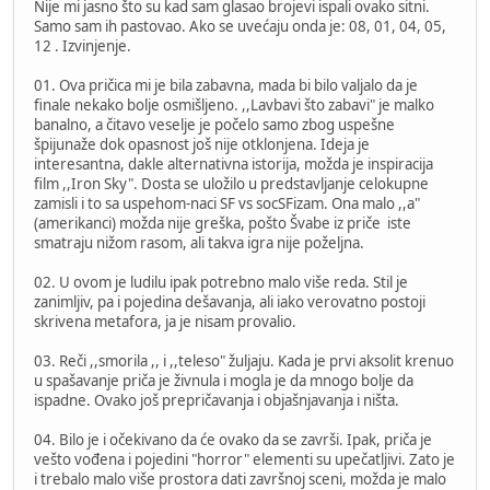
Nije mi jasno što su kad sam glasao brojevi ispali ovako sitni.
Samo sam ih pastovao. Ako se uvećaju onda je: 08, 01, 04, 05,
12 . Izvinjenje.
01. Ova pričica mi je bila zabavna, mada bi bilo valjalo da je
finale nekako bolje osmišljeno. ,,Lavbavi što zabavi" je malko
banalno, a čitavo veselje je počelo samo zbog uspešne
špijunaže dok opasnost još nije otklonjena. Ideja je
interesantna, dakle alternativna istorija, možda je inspiracija
film ,,Iron Sky". Dosta se uložilo u predstavljanje celokupne
zamisli i to sa uspehom-naci SF vs socSFizam. Ona malo ,,a"
(amerikanci) možda nije greška, pošto Švabe iz priče iste
smatraju nižom rasom, ali takva igra nije poželjna.
02. U ovom je ludilu ipak potrebno malo više reda. Stil je
zanimljiv, pa i pojedina dešavanja, ali iako verovatno postoji
skrivena metafora, ja je nisam provalio.
03. Reči ,,smorila ,, i ,,teleso" žuljaju. Kada je prvi aksolit krenuo
u spašavanje priča je živnula i mogla je da mnogo bolje da
ispadne. Ovako još prepričavanja i objašnjavanja i ništa.
04. Bilo je i očekivano da će ovako da se završi. Ipak, priča je
vešto vođena i pojedini "horror" elementi su upečatljivi. Zato je
i trebalo malo više prostora dati završnoj sceni, možda je malo