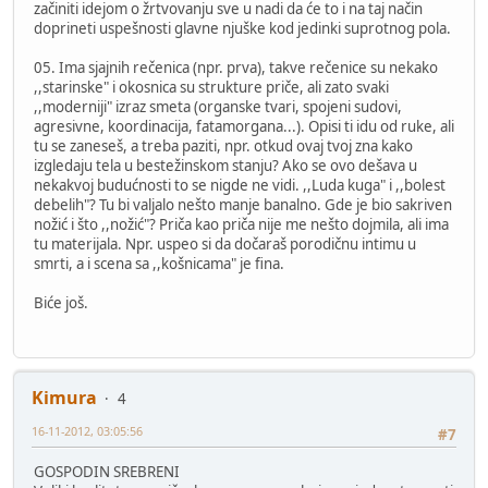
začiniti idejom o žrtvovanju sve u nadi da će to i na taj način
doprineti uspešnosti glavne njuške kod jedinki suprotnog pola.
05. Ima sjajnih rečenica (npr. prva), takve rečenice su nekako
,,starinske" i okosnica su strukture priče, ali zato svaki
,,moderniji" izraz smeta (organske tvari, spojeni sudovi,
agresivne, koordinacija, fatamorgana...). Opisi ti idu od ruke, ali
tu se zaneseš, a treba paziti, npr. otkud ovaj tvoj zna kako
izgledaju tela u bestežinskom stanju? Ako se ovo dešava u
nekakvoj budućnosti to se nigde ne vidi. ,,Luda kuga" i ,,bolest
debelih"? Tu bi valjalo nešto manje banalno. Gde je bio sakriven
nožić i što ,,nožić"? Priča kao priča nije me nešto dojmila, ali ima
tu materijala. Npr. uspeo si da dočaraš porodičnu intimu u
smrti, a i scena sa ,,košnicama" je fina.
Biće još.
Kimura
4
16-11-2012, 03:05:56
#7
GOSPODIN SREBRENI