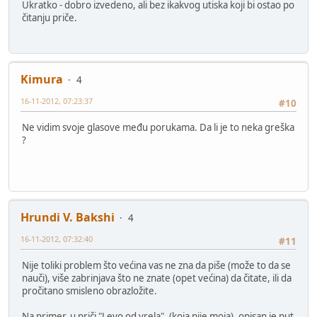
Ukratko - dobro izvedeno, ali bez ikakvog utiska koji bi ostao po
čitanju priče.
Kimura
4
16-11-2012, 07:23:37
#10
Ne vidim svoje glasove među porukama. Da li je to neka greška
?
Hrundi V. Bakshi
4
16-11-2012, 07:32:40
#11
Nije toliki problem što većina vas ne zna da piše (može to da se
nauči), više zabrinjava što ne znate (opet većina) da čitate, ili da
pročitano smisleno obrazložite.
Na primer, u priči "Levo od vrela", (koja nije moja), opisan je put