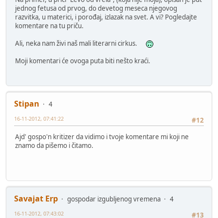
jednog fetusa od prvog, do devetog meseca njegovog
razvitka, u materici, i porođaj, izlazak na svet. A vi? Pogledajte
komentare na tu priču.
Ali, neka nam živi naš mali literarni cirkus.
Moji komentari će ovoga puta biti nešto kraći.
Stipan
4
16-11-2012, 07:41:22
#12
Ajd' gospo'n kritizer da vidimo i tvoje komentare mi koji ne
znamo da pišemo i čitamo.
Savajat Erp
gospodar izgubljenog vremena
4
16-11-2012, 07:43:02
#13