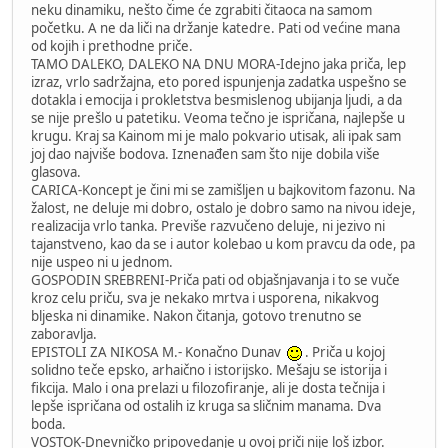
neku dinamiku, nešto čime će zgrabiti čitaoca na samom
početku. A ne da liči na držanje katedre. Pati od većine mana
od kojih i prethodne priče.
TAMO DALEKO, DALEKO NA DNU MORA-Idejno jaka priča, lep
izraz, vrlo sadržajna, eto pored ispunjenja zadatka uspešno se
dotakla i emocija i prokletstva besmislenog ubijanja ljudi, a da
se nije prešlo u patetiku. Veoma tečno je ispričana, najlepše u
krugu. Kraj sa Kainom mi je malo pokvario utisak, ali ipak sam
joj dao najviše bodova. Iznenađen sam što nije dobila više
glasova.
CARICA-Koncept je čini mi se zamišljen u bajkovitom fazonu. Na
žalost, ne deluje mi dobro, ostalo je dobro samo na nivou ideje,
realizacija vrlo tanka. Previše razvučeno deluje, ni jezivo ni
tajanstveno, kao da se i autor kolebao u kom pravcu da ode, pa
nije uspeo ni u jednom.
GOSPODIN SREBRENI-Priča pati od objašnjavanja i to se vuče
kroz celu priču, sva je nekako mrtva i usporena, nikakvog
bljeska ni dinamike. Nakon čitanja, gotovo trenutno se
zaboravlja.
EPISTOLI ZA NIKOSA M.- Konačno Dunav
. Priča u kojoj
solidno teče epsko, arhaično i istorijsko. Mešaju se istorija i
fikcija. Malo i ona prelazi u filozofiranje, ali je dosta tečnija i
lepše ispričana od ostalih iz kruga sa sličnim manama. Dva
boda.
VOSTOK-Dnevničko pripovedanje u ovoj priči nije loš izbor.