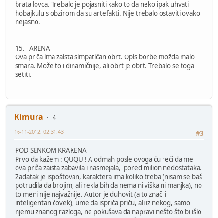
brata lovca. Trebalo je pojasniti kako to da neko ipak uhvati
hobajkulu s obzirom da su artefakti. Nije trebalo ostaviti ovako
nejasno.
15. ARENA
Ova priča ima zaista simpatičan obrt. Opis borbe možda malo
smara. Može to i dinamičnije, ali obrt je obrt. Trebalo se toga
setiti.
Kimura
4
16-11-2012, 02:31:43
#3
POD SENKOM KRAKENA
Prvo da kažem : QUQU ! A odmah posle ovoga ću reći da me
ova priča zaista zabavila i nasmejala, pored milion nedostataka.
Zadatak je ispoštovan, karaktera ima koliko treba (nisam se baš
potrudila da brojim, ali rekla bih da nema ni viška ni manjka), no
to meni nije najvažnije. Autor je duhovit (a to znači i
inteligentan čovek), ume da ispriča priču, ali iz nekog, samo
njemu znanog razloga, ne pokušava da napravi nešto što bi išlo