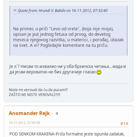
Quote from: Hrundi V. Bakshi on 16-11-2012, 07:32:40
Na primer, u priči "Levo od vrela", (koja nije moja),
opisan je put jednog fetusa od prvog, do devetog
meseca njegovog razvitka, u materici, i porođaj, izlazak
na svet. A vi? Pogledajte komentare na tu priču.
Је л`? Нисам то извалио ни у оба брзинска читања...мада и
да јесам вероватно не бих другачије гласао
Niste mi verovali da ću da pucam?!
ZAŠTO MI NISTE VEROVALI?!!!!
Anomander Rejk
4
16-11-2012, 07:45:08
#14
POD SENKOM KRAKENA-Priča formalno jeste ispunila zadatak,