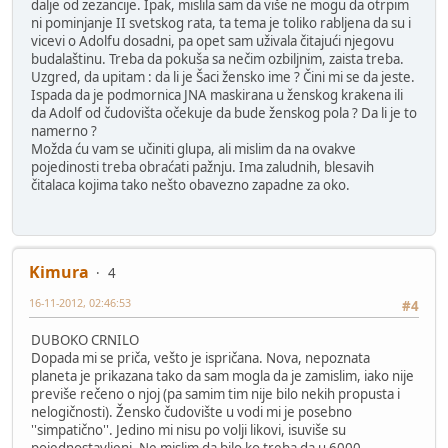
dalje od zezancije. Ipak, mislila sam da više ne mogu da otrpim
ni pominjanje II svetskog rata, ta tema je toliko rabljena da su i
vicevi o Adolfu dosadni, pa opet sam uživala čitajući njegovu
budalaštinu. Treba da pokuša sa nečim ozbiljnim, zaista treba.
Uzgred, da upitam : da li je Šaci žensko ime ? Čini mi se da jeste.
Ispada da je podmornica JNA maskirana u ženskog krakena ili
da Adolf od čudovišta očekuje da bude ženskog pola ? Da li je to
namerno ?
Možda ću vam se učiniti glupa, ali mislim da na ovakve
pojedinosti treba obraćati pažnju. Ima zaludnih, blesavih
čitalaca kojima tako nešto obavezno zapadne za oko.
Kimura
4
16-11-2012, 02:46:53
#4
DUBOKO CRNILO
Dopada mi se priča, vešto je ispričana. Nova, nepoznata
planeta je prikazana tako da sam mogla da je zamislim, iako nije
previše rečeno o njoj (pa samim tim nije bilo nekih propusta i
nelogičnosti). Žensko čudovište u vodi mi je posebno
''simpatično''. Jedino mi nisu po volji likovi, isuviše su