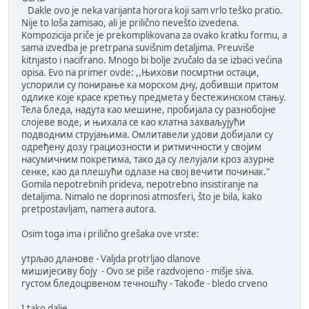
Dakle ovo je neka varijanta horora koji sam vrlo teško pratio.
Nije to loša zamisao, ali je prilično nevešto izvedena.
Kompozicija priče je prekomplikovana za ovako kratku formu, a
sama izvedba je pretrpana suvišnim detaljima. Preuviše
kitnjasto i nacifrano. Mnogo bi bolje zvučalo da se izbaci većina
opisa. Evo na primer ovde: ,,Њихови посмртни остаци,
успорили су понирање ка морском дну, добивши притом
одлике које красе кретњу предмета у бестежинском стању.
Тела бледа, надута као мешине, пробијала су разнобојне
слојеве воде, и њихала се као клатна захваљујући
подводним струјањима. Омлитавели удови добијали су
одређену дозу грациозности и ритмичности у својим
насумичним покретимa, тако да су лелујали кроз азурне
сенке, као да плешући одлазе на свој вечити починак."
Gomila nepotrebnih prideva, nepotrebno insistiranje na
detaljima. Nimalo ne doprinosi atmosferi, što je bila, kako
pretpostavljam, namera autora.
Osim toga ima i prilično grešaka ove vrste:
утрљао дланове - Valjda protrljao dlanove
мишијесиву боју - Ovo se piše razdvojeno - mišje siva.
густом бледоцрвеном течношћу - Takođe - bledo crveno
I tako dalje...