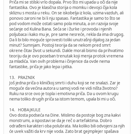
Priča mi se stilski vrlo dopala. Prvo što mi upada u oči da nije
fantastika. Ovo je klasična storija o momku i devojci čija kola
skliznu s mosta u reku. On se iskobelja iz kola, uzima vazduh, ali
ponovo zaroni ne bi li nju spasao. Fantastika je samo to što se
pod vodom može ostati samo pola minuta, a on razvija svoje
sećanje od Kulina Bana. Seća se i žurke i provoda i njenih
poljubaca i kako mu je, pre same nesreće, rekla da ima drugog.
Da li bi bilo moguće sprovesti toliki unutrašnji dijalog za jedan
minut? Sumnjam. Postoji teorija da se nekom pred smrt
okrene čitav život u sekundi. Dakle morali bismo da prihvatimo
teoriju da je ovo poseban trenutak koji menja protok vremena
za mladića. Van ovih problema i činjenice da ovde nema
fantastike, priča je jako lepa i pitka.
13. PRAZNIK
Još jedna priča o kliničkoj smrti i duhu koji se ne snalazi. Zar je
moguće da većina autora u samoj vodi ne vidi ništa životno?
Ruku na srce ovo je topla i emotivna priča. Da u ovom krugu
nema toliko drugih priča sa istom temom, upala bi mi u oči.
14. HOBAJKULE
Ovo dosta podseća na Dine. Mislimo da postoje bog zna kakvi
monstrumi, a ispostavi se da je reč o artefaktima. Dobro
odrađeni karakteri oba polubrata. Ma koliko bili odvojeni za njih
će uvek važiti da krv nije voda. Zato brat gejmplejer spašava