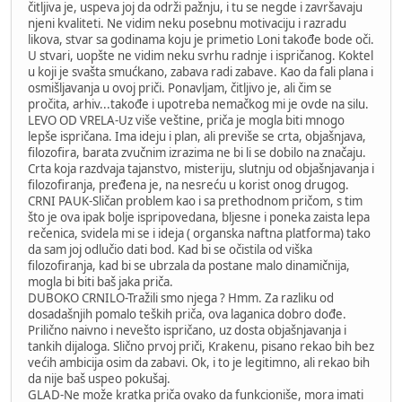
čitljiva je, uspeva joj da održi pažnju, i tu se negde i završavaju
njeni kvaliteti. Ne vidim neku posebnu motivaciju i razradu
likova, stvar sa godinama koju je primetio Loni takođe bode oči.
U stvari, uopšte ne vidim neku svrhu radnje i ispričanog. Koktel
u koji je svašta smućkano, zabava radi zabave. Kao da fali plana i
osmišljavanja u ovoj priči. Ponavljam, čitljivo je, ali čim se
pročita, arhiv...takođe i upotreba nemačkog mi je ovde na silu.
LEVO OD VRELA-Uz više veštine, priča je mogla biti mnogo
lepše ispričana. Ima ideju i plan, ali previše se crta, objašnjava,
filozofira, barata zvučnim izrazima ne bi li se dobilo na značaju.
Crta koja razdvaja tajanstvo, misteriju, slutnju od objašnjavanja i
filozofiranja, pređena je, na nesreću u korist onog drugog.
CRNI PAUK-Sličan problem kao i sa prethodnom pričom, s tim
što je ova ipak bolje ispripovedana, bljesne i poneka zaista lepa
rečenica, svidela mi se i ideja ( organska naftna platforma) tako
da sam joj odlučio dati bod. Kad bi se očistila od viška
filozofiranja, kad bi se ubrzala da postane malo dinamičnija,
mogla bi biti baš jaka priča.
DUBOKO CRNILO-Tražili smo njega ? Hmm. Za razliku od
dosadašnjih pomalo teških priča, ova laganica dobro dođe.
Prilično naivno i nevešto ispričano, uz dosta objašnjavanja i
tankih dijaloga. Slično prvoj priči, Krakenu, pisano rekao bih bez
većih ambicija osim da zabavi. Ok, i to je legitimno, ali rekao bih
da nije baš uspeo pokušaj.
GLAD-Ne može kratka priča ovako da funkcioniše, mora imati