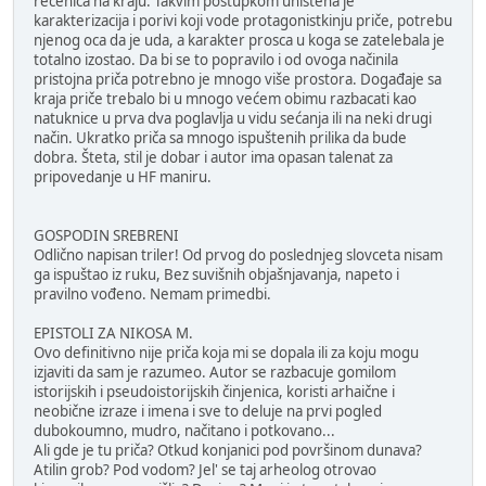
rečenica na kraju. Takvim postupkom uništena je
karakterizacija i porivi koji vode protagonistkinju priče, potrebu
njenog oca da je uda, a karakter prosca u koga se zatelebala je
totalno izostao. Da bi se to popravilo i od ovoga načinila
pristojna priča potrebno je mnogo više prostora. Događaje sa
kraja priče trebalo bi u mnogo većem obimu razbacati kao
natuknice u prva dva poglavlja u vidu sećanja ili na neki drugi
način. Ukratko priča sa mnogo ispuštenih prilika da bude
dobra. Šteta, stil je dobar i autor ima opasan talenat za
pripovedanje u HF maniru.
GOSPODIN SREBRENI
Odlično napisan triler! Od prvog do poslednjeg slovceta nisam
ga ispuštao iz ruku, Bez suvišnih objašnjavanja, napeto i
pravilno vođeno. Nemam primedbi.
EPISTOLI ZA NIKOSA M.
Ovo definitivno nije priča koja mi se dopala ili za koju mogu
izjaviti da sam je razumeo. Autor se razbacuje gomilom
istorijskih i pseudoistorijskih činjenica, koristi arhaične i
neobične izraze i imena i sve to deluje na prvi pogled
dubokoumno, mudro, načitano i potkovano...
Ali gde je tu priča? Otkud konjanici pod površinom dunava?
Atilin grob? Pod vodom? Jel' se taj arheolog otrovao