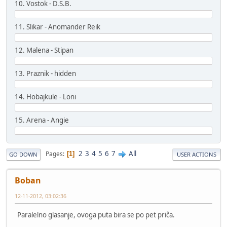
10. Vostok - D.S.B.
11. Slikar - Anomander Reik
12. Malena - Stipan
13. Praznik - hidden
14. Hobajkule - Loni
15. Arena - Angie
2
3
4
5
6
7
All
Pages
1
GO DOWN
USER ACTIONS
Boban
12-11-2012, 03:02:36
Paralelno glasanje, ovoga puta bira se po pet priča.