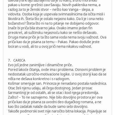
đavola (na kraju saznajemo da je to Kain), a dno mora kao
pakao u kome grešnici završavaju. Novih paklenika nema, a
razlog za to je ženski stvor – nešto kao Vanga – slepa, a
vidovita. Osoba koja je uspevala svimnasilnicima da isčita misli i
likvidira ih. Šteta što je ostalo nejasno kako. Da li je i ona neko
božanstvo? Šteta što ni na to pitanje ne dobijamo odgovor.
Inače bi priča bila stvarno jaka. Ovako imamo jedan fin
preokret, ali suštinsku nejasnoću kako se nešto dešavalo.
Druga mana priče je ta što sama voda nema svoju važnost. Ova
priča kao da je pisana za temu – Pakao. Pakao doduše jeste
lociran u vodi, ali to u ovoj priči nema nikakvu važnost.
7. CARICA
Evo još jedne zanimljive i dinamične priče.
Pored lakoće čitanja, ovde ima i problema. Osnovni problem je
nedostatak uzročno-motivacione logike. U ovoj storiji kao da se
ništa ne dešava konkretno i s razlogom.
Košmar smenjuje san. Princeza je nenadano postala naslednica.
Otac želi njenu udaju, ali čega dostojnog. Jedan prosac
šarmantiniji je od ostalih, ali se otac i kod njega predomilja.
Zašto? – To ne saznajemo. Nije bilo dovoljno prostora jer ova
priča kao da je pisana za uvodni deo dugačkog romana, a ne
kao što zadatak nalaže da bude samo sebi dovoljno.
Takođe podmorski svet nije naročito bitna lokacija. Pojavljuje se