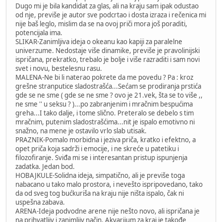
Dugo mi je bila kandidat za glas, ali na kraju sam ipak odustao
od nje, previše je autor sve podcrtao i dosta izraza i rečenica mi
nije baš leglo, mislim da se na ovoj priči mora još poraditi,
potencijala ima.
SLIKAR-Zanimljiva ideja o okeanu kao kapiji za paralelne
univerzume. Nedostaje više dinamike, previše je pravolinijski
ispričana, prekratko, trebalo je bolje i više razraditi i sam novi
svet i novu, bestelesnu rasu.
MALENA-Ne bi li naterao pokrete da me povedu ? Pa : kroz
grešne stranputice sladostrašća...Sećam se prodiranja prstića
gde se ne sme ( gde se ne sme ? ovo je 21.vek, šta se to više ,,
ne sme '' u seksu ? )...po zabranjenim i mračnim bespućima
greha...I tako dalje, i tome slično. Preteralo se debelo s tim
mračnim, putenim sladostrašćima...nit je ispalo emotivno ni
snažno, na mene je ostavilo vrlo slab utisak.
PRAZNIK-Pomalo morbidna i jeziva priča, kratko i efektno, a
opet priča koja sadrži i emocije, i ne skreće u patetiku i
filozofiranje. Sviđa mi se i interesantan pristup ispunjenja
zadatka. Jedan bod.
HOBAJKULE-Solidna ideja, simpatično, ali je previše toga
nabacano u tako malo prostora, i nevešto ispripovedano, tako
da od sveg tog bućkuriša na kraju nije ništa ispalo, čak ni
uspešna zabava.
ARENA-Ideja podvodne arene nije nešto novo, ali ispričana je
na prihvatljiv i zanimljiv način. Akvarijum za kraj je takođe