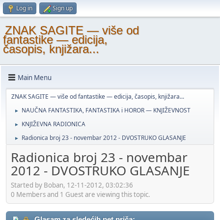
Log in
Sign up
ZNAK SAGITE — više od
fantastike — edicija,
časopis, knjižara...
Main Menu
ZNAK SAGITE — više od fantastike — edicija, časopis, knjižara...
NAUČNA FANTASTIKA, FANTASTIKA i HOROR — KNJIŽEVNOST
►
KNJIŽEVNA RADIONICA
►
Radionica broj 23 - novembar 2012 - DVOSTRUKO GLASANJE
►
Radionica broj 23 - novembar
2012 - DVOSTRUKO GLASANJE
Started by Boban, 12-11-2012, 03:02:36
0 Members and 1 Guest are viewing this topic.
Glasam za sledećih pet priča: