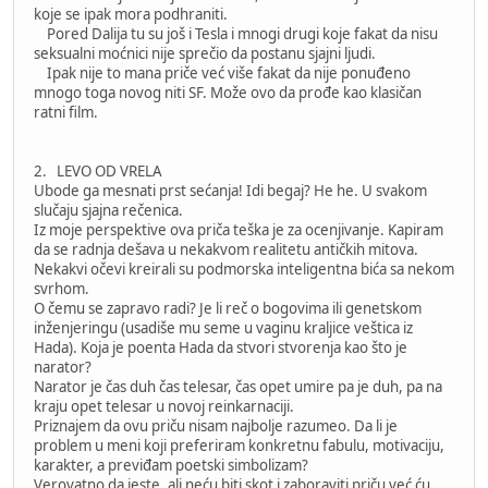
koje se ipak mora podhraniti.
Pored Dalija tu su još i Tesla i mnogi drugi koje fakat da nisu
seksualni moćnici nije sprečio da postanu sjajni ljudi.
Ipak nije to mana priče već više fakat da nije ponuđeno
mnogo toga novog niti SF. Može ovo da prođe kao klasičan
ratni film.
2. LEVO OD VRELA
Ubode ga mesnati prst sećanja! Idi begaj? He he. U svakom
slučaju sjajna rečenica.
Iz moje perspektive ova priča teška je za ocenjivanje. Kapiram
da se radnja dešava u nekakvom realitetu antičkih mitova.
Nekakvi očevi kreirali su podmorska inteligentna bića sa nekom
svrhom.
O čemu se zapravo radi? Je li reč o bogovima ili genetskom
inženjeringu (usadiše mu seme u vaginu kraljice veštica iz
Hada). Koja je poenta Hada da stvori stvorenja kao što je
narator?
Narator je čas duh čas telesar, čas opet umire pa je duh, pa na
kraju opet telesar u novoj reinkarnaciji.
Priznajem da ovu priču nisam najbolje razumeo. Da li je
problem u meni koji preferiram konkretnu fabulu, motivaciju,
karakter, a previđam poetski simbolizam?
Verovatno da jeste, ali neću biti skot i zaboraviti priču već ću