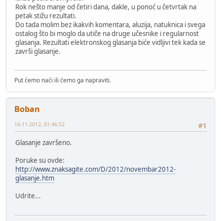
Rok nešto manje od četiri dana, dakle, u ponoć u četvrtak na
petak stižu rezultati.
Do tada molim bez ikakvih komentara, aluzija, natuknica i svega
ostalog što bi moglo da utiče na druge učesnike i regularnost
glasanja. Rezultati elektronskog glasanja biće vidljivi tek kada se
završi glasanje.
Put ćemo naći ili ćemo ga napraviti.
Boban
16-11-2012, 01:46:52
#1
Glasanje završeno.
Poruke su ovde:
http://www.znaksagite.com/D/2012/novembar2012-
glasanje.htm
Udrite...