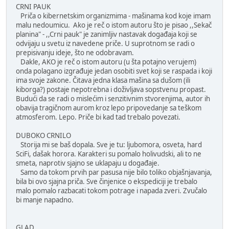
CRNI PAUK
Priča o kibernetskim organizmima - mašinama kod koje imam
malu nedoumicu. Ako je reč o istom autoru što je pisao ,,Sekač
planina" - ,,Crni pauk" je zanimljiv nastavak događaja koji se
odvijaju u svetu iz navedene priče. U suprotnom se radi o
prepisivanju ideje, što ne odobravam.
Dakle, AKO je reč o istom autoru (u šta potajno verujem)
onda polagano izgrađuje jedan osobiti svet koji se raspada i koji
ima svoje zakone. Čitava jedna klasa mašina sa dušom (ili
kiborga?) postaje nepotrebna i doživljava sopstvenu propast.
Budući da se radi o mislećim i senzitivnim stvorenjima, autor ih
obavija tragičnom aurom kroz lepo pripovedanje sa teškom
atmosferom. Lepo. Priče bi kad tad trebalo povezati.
DUBOKO CRNILO
Storija mi se baš dopala. Sve je tu: ljubomora, osveta, hard
SciFi, dašak horora. Karakteri su pomalo holivudski, ali to ne
smeta, naprotiv sjajno se uklapaju u događaje.
Samo da tokom prvih par pasusa nije bilo toliko objašnjavanja,
bila bi ovo sjajna priča. Sve činjenice o ekspediciji je trebalo
malo pomalo razbacati tokom potrage i napada zveri. Zvučalo
bi manje napadno.
GLAD