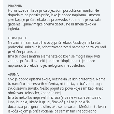
PRAZNIK
Horor izveden kroz priču o jezivom porodičnom nasilju. Ne
dopada mi se poruka priče, iako je dobro napisana. Umesto
jeze koju je priča trebalo da proizvede, kod mene je izazvala
gađenje. Ljubav majke prema detetu ne bi smela tako da
izgleda.
HOBAJKULE
Ne znam ni sam šta bih o ovoj priči rekao. Razdvojena braća,
podvodni Dubrovnik, robotizovane zveri namenjene za lov radi
privlačenja turista...
Ima tu interesantnih elemenata od kojih se mogla napraviti
zgodna priča, ali ovo niti je dobro sklopljeno niti je dobro
napisano. Isprekidano je, nelogično i nedosledno.
ARENA
Ovo je dobro opisana akcija, bez nekih velikih pretenzija. Nema
tu naročito impresivnih rečenica, niti obrta, ali baš zbog toga
zvuči sasvim suvislo. Nešto poput stripova koje sam kao klinac
obožavao. Teks Viler, Zagor Te Nej...
Ima tu nekoliko nepravilnih izraza (srce ne vrišti, eventualno
lupa, bubnja, iskače iz grudi, šta već.), ali to je pokušaj
dočaravanja orginalne slike, ako se ne varam. Međutim to kvari
lakoću kojom je priča vođena, pa samim tim i nepotrebno.