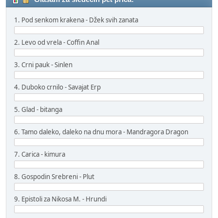
1. Pod senkom krakena - Džek svih zanata
2. Levo od vrela - Coffin Anal
3. Crni pauk - Sinlen
4. Duboko crnilo - Savajat Erp
5. Glad - bitanga
6. Tamo daleko, daleko na dnu mora - Mandragora Dragon
7. Carica - kimura
8. Gospodin Srebreni - Plut
9. Epistoli za Nikosa M. - Hrundi