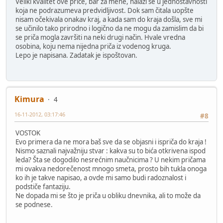
Veliki kvalitet ove priče, bar za mene, nalazi se u jednostavnosti
koja ne podrazumeva predvidljivost. Dok sam čitala uopšte
nisam očekivala onakav kraj, a kada sam do kraja došla, sve mi
se učinilo tako prirodno i logično da ne mogu da zamislim da bi
se priča mogla završiti na neki drugi način. Hvale vredna
osobina, koju nema nijedna priča iz vodenog kruga.
Lepo je napisana. Zadatak je ispoštovan.
Kimura
4
16-11-2012, 03:17:46
#8
VOSTOK
Evo primera da ne mora baš sve da se objasni i ispriča do kraja !
Nismo saznali najvažniju stvar : kakva su to bića otkrivena ispod
leda? Šta se dogodilo nesrećnim naučnicima ? U nekim pričama
mi ovakva nedorečenost mnogo smeta, prosto bih tukla onoga
ko ih je takve napisao, a ovde mi samo budi radoznalost i
podstiče fantaziju.
Ne dopada mi se što je priča u obliku dnevnika, ali to može da
se podnese.