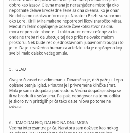
dobro kao izazov. Glavna mana je neraznjašena misterija oko
nepoznate ćelave krvožedne žene sa dna okeana. Ko je ona?
Ne dobijamo nikakvu informaciju. Narator i Brizbi su suparnici
oko Lore. Kiril i Mira maltene nepotrebni likovi (naročito Mira).
Međutim želim objašnjenje odakle čovekoliki stvor na dnu
mora nepoznate planete. Ukoliko autor nema rešenje za to,
onda ne treba ni da ubacuje taj deo priče na ovako malom
prostoru. Nek bude reč o jednostavnom ljubavnom trouglu i to
je to. Da je krvožedna humanica artefakt i da je objašnjeno koji
sve bi imalo daleko većeg smisla.
5. GLAD
Ovoj priči zasad ne vidim manu. Dinamična je, drži pažnju. Lepo
opisane patnja i glad. Prisutna je i privremena klinička smrt.
Malo je samih događaja pod vodom. Većina događaja odvija se
ili na brodu ili u sećanjima. Pa ipak, neodgovor na temu odlika
je skoro svih pristiglih priča tako da se ni ova po tome ne
izdvaja.
6. TAMO DALEKO, DALEKO NA DNU MORA
Veoma interesantna priča. Naratora sam doživeo kao nekog