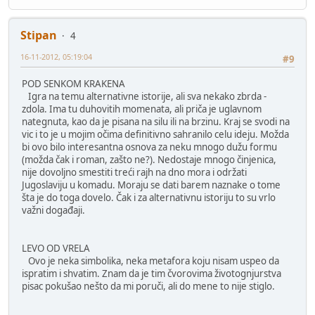
Stipan
4
16-11-2012, 05:19:04
#9
POD SENKOM KRAKENA
Igra na temu alternativne istorije, ali sva nekako zbrda -
zdola. Ima tu duhovitih momenata, ali priča je uglavnom
nategnuta, kao da je pisana na silu ili na brzinu. Kraj se svodi na
vic i to je u mojim očima definitivno sahranilo celu ideju. Možda
bi ovo bilo interesantna osnova za neku mnogo dužu formu
(možda čak i roman, zašto ne?). Nedostaje mnogo činjenica,
nije dovoljno smestiti treći rajh na dno mora i održati
Jugoslaviju u komadu. Moraju se dati barem naznake o tome
šta je do toga dovelo. Čak i za alternativnu istoriju to su vrlo
važni događaji.
LEVO OD VRELA
Ovo je neka simbolika, neka metafora koju nisam uspeo da
ispratim i shvatim. Znam da je tim čvorovima životognjurstva
pisac pokušao nešto da mi poruči, ali do mene to nije stiglo.