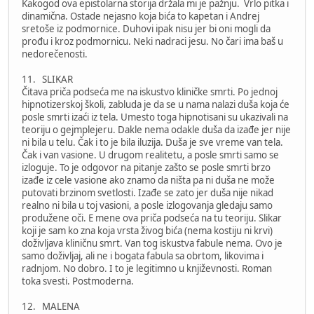
Kakogod ova epistolarna storija držala mi je pažnju. Vrlo pitka i
dinamična. Ostade nejasno koja bića to kapetan i Andrej
sretoše iz podmornice. Duhovi ipak nisu jer bi oni mogli da
prođu i kroz podmornicu. Neki nadraci jesu. No čari ima baš u
nedorečenosti.
11. SLIKAR
Čitava priča podseća me na iskustvo kliničke smrti. Po jednoj
hipnotizerskoj školi, zabluda je da se u nama nalazi duša koja će
posle smrti izaći iz tela. Umesto toga hipnotisani su ukazivali na
teoriju o gejmplejeru. Dakle nema odakle duša da izađe jer nije
ni bila u telu. Čak i to je bila iluzija. Duša je sve vreme van tela.
Čak i van vasione. U drugom realitetu, a posle smrti samo se
izloguje. To je odgovor na pitanje zašto se posle smrti brzo
izađe iz cele vasione ako znamo da ništa pa ni duša ne može
putovati brzinom svetlosti. Izađe se zato jer duša nije nikad
realno ni bila u toj vasioni, a posle izlogovanja gledaju samo
produžene oči. E mene ova priča podseća na tu teoriju. Slikar
koji je sam ko zna koja vrsta živog bića (nema kostiju ni krvi)
doživljava kliničnu smrt. Van tog iskustva fabule nema. Ovo je
samo doživljaj, ali ne i bogata fabula sa obrtom, likovima i
radnjom. No dobro. I to je legitimno u književnosti. Roman
toka svesti. Postmoderna.
12. MALENA