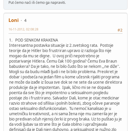
Put ćemo naći ili ćemo ga napraviti.
Loni
4
16-11-2012, 02:08:28
#2
1. POD SENKOM KRAKENA
Interesantna postavka situacije iz 2.svetskog rata. Postoje
teorije da je Hitler bio frustriran upravo iz razloga što nije
mogao da mu se digne. U ovoj priči nepotrebno je
postarivanje Hitlera. Čemu čak 100 godina? Čemu Eva Braun
babuskera? Da je tako, ne bi bilo čudo što se nekom ,,ne diže''.
Mogli su da budu mlađi ljudi i ne bi bilo problema. Preokret je
dobar i podseća na jedan film u kome učesnik rijaliti programa
ne može da izađe iz šoua sve dok se ne sete da ucene direktora
produkcije da je impotentan. Ipak, lično mi se ne dopada
poenta da sve što je impotentno u seksualnom pogledu
postaje zlo i frustrirano. Salvador Dali, kome je otac medicinar
razvio strahove od sifilisa i polnih bolesti, zbog očeve paranoje
ostao seksualno disfunkcionalan. Tu nemoć kanalisao je u
umetničku kreativnost, a ni sama žena nije mu zamerila jer je
bio predivan očuh njenoj ćerki iz prvog braka. Uz to puštao ju je
da vodi ljubav sa strane što je Gala obilno i upražnjavala
definisaći da je Dali njen duhovno, a seksualnost je nužno zlo