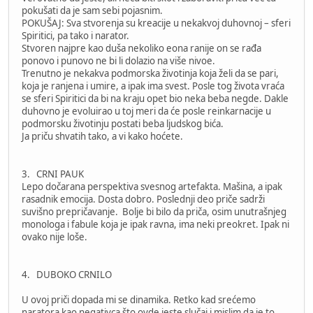
pokušati da je sam sebi pojasnim.
POKUŠAJ: Sva stvorenja su kreacije u nekakvoj duhovnoj – sferi
Spiritici, pa tako i narator.
Stvoren najpre kao duša nekoliko eona ranije on se rađa
ponovo i punovo ne bi li dolazio na više nivoe.
Trenutno je nekakva podmorska životinja koja želi da se pari,
koja je ranjena i umire, a ipak ima svest. Posle tog života vraća
se sferi Spiritici da bi na kraju opet bio neka beba negde. Dakle
duhovno je evoluirao u toj meri da će posle reinkarnacije u
podmorsku životinju postati beba ljudskog bića.
Ja priču shvatih tako, a vi kako hoćete.
3. CRNI PAUK
Lepo dočarana perspektiva svesnog artefakta. Mašina, a ipak
rasadnik emocija. Dosta dobro. Poslednji deo priče sadrži
suvišno prepričavanje. Bolje bi bilo da priča, osim unutrašnjeg
monologa i fabule koja je ipak ravna, ima neki preokret. Ipak ni
ovako nije loše.
4. DUBOKO CRNILO
U ovoj priči dopada mi se dinamika. Retko kad srećemo
naratora kao negativca što ovde jeste slučaj i mislim da je to