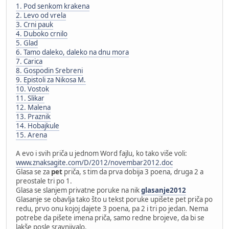
1. Pod senkom krakena
2. Levo od vrela
3. Crni pauk
4. Duboko crnilo
5. Glad
6. Tamo daleko, daleko na dnu mora
7. Carica
8. Gospodin Srebreni
9. Epistoli za Nikosa M.
10. Vostok
11. Slikar
12. Malena
13. Praznik
14. Hobajkule
15. Arena
A evo i svih priča u jednom Word fajlu, ko tako više voli:
www.znaksagite.com/D/2012/novembar2012.doc
Glasa se za
pet
priča, s tim da prva dobija 3 poena, druga 2 a
preostale tri po 1.
Glasa se slanjem privatne poruke na nik
glasanje2012
Glasanje se obavlja tako što u tekst poruke upišete pet priča po
redu, prvo onu kojoj dajete 3 poena, pa 2 i tri po jedan. Nema
potrebe da pišete imena priča, samo redne brojeve, da bi se
lakše posle sravnjivalo.