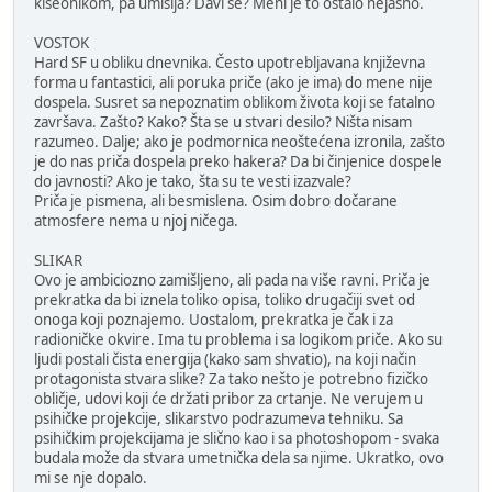
kiseonikom, pa umišlja? Davi se? Meni je to ostalo nejasno.
VOSTOK
Hard SF u obliku dnevnika. Često upotrebljavana književna
forma u fantastici, ali poruka priče (ako je ima) do mene nije
dospela. Susret sa nepoznatim oblikom života koji se fatalno
završava. Zašto? Kako? Šta se u stvari desilo? Ništa nisam
razumeo. Dalje; ako je podmornica neoštećena izronila, zašto
je do nas priča dospela preko hakera? Da bi činjenice dospele
do javnosti? Ako je tako, šta su te vesti izazvale?
Priča je pismena, ali besmislena. Osim dobro dočarane
atmosfere nema u njoj ničega.
SLIKAR
Ovo je ambiciozno zamišljeno, ali pada na više ravni. Priča je
prekratka da bi iznela toliko opisa, toliko drugačiji svet od
onoga koji poznajemo. Uostalom, prekratka je čak i za
radioničke okvire. Ima tu problema i sa logikom priče. Ako su
ljudi postali čista energija (kako sam shvatio), na koji način
protagonista stvara slike? Za tako nešto je potrebno fizičko
obličje, udovi koji će držati pribor za crtanje. Ne verujem u
psihičke projekcije, slikarstvo podrazumeva tehniku. Sa
psihičkim projekcijama je slično kao i sa photoshopom - svaka
budala može da stvara umetnička dela sa njime. Ukratko, ovo
mi se nje dopalo.