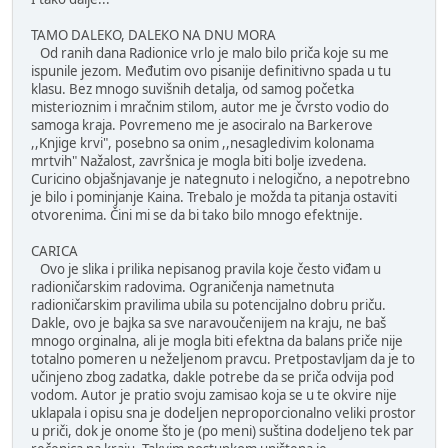
ТАМО DАLЕКО, DАLЕКО NА DNU МОRА
Od ranih dana Radionice vrlo je malo bilo priča koje su me
ispunile jezom. Međutim ovo pisanije definitivno spada u tu
klasu. Bez mnogo suvišnih detalja, od samog početka
misterioznim i mračnim stilom, autor me je čvrsto vodio do
samoga kraja. Povremeno me je asociralo na Barkerove
,,Knjige krvi", posebno sa onim ,,nesagledivim kolonama
mrtvih" Nažalost, završnica je mogla biti bolje izvedena.
Curicino objašnjavanje je nategnuto i nelogično, a nepotrebno
je bilo i pominjanje Kaina. Trebalo je možda ta pitanja ostaviti
otvorenima. Čini mi se da bi tako bilo mnogo efektnije.
CARICA
Ovo je slika i prilika nepisanog pravila koje često viđam u
radioničarskim radovima. Ograničenja nametnuta
radioničarskim pravilima ubila su potencijalno dobru priču.
Dakle, ovo je bajka sa sve naravoučenijem na kraju, ne baš
mnogo orginalna, ali je mogla biti efektna da balans priče nije
totalno pomeren u neželjenom pravcu. Pretpostavljam da je to
učinjeno zbog zadatka, dakle potrebe da se priča odvija pod
vodom. Autor je pratio svoju zamisao koja se u te okvire nije
uklapala i opisu sna je dodeljen neproporcionalno veliki prostor
u priči, dok je onome što je (po meni) suština dodeljeno tek par