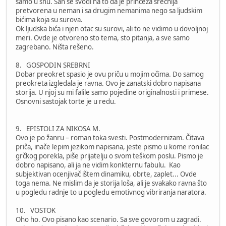
samo u snu. San se svodi na to da je princeza srećnija
pretvorena u neman i sa drugim nemanima nego sa ljudskim
bićima koja su surova.
Ok ljudska bića i njen otac su surovi, ali to ne vidimo u dovoljnoj
meri. Ovde je otvoreno sto tema, sto pitanja, a sve samo
zagrebano. Ništa rešeno.
8. GOSPODIN SREBRNI
Dobar preokret spasio je ovu priču u mojim očima. Do samog
preokreta izgledala je ravna. Ovo je zanatski dobro napisana
storija. U njoj su mi falile samo pojedine originalnosti i primese.
Osnovni sastojak torte je u redu.
9. EPISTOLI ZA NIKOSA M.
Ovo je po žanru – roman toka svesti. Postmodernizam. Čitava
priča, inače lepim jezikom napisana, jeste pismo u kome ronilac
grčkog porekla, piše prijatelju o svom teškom poslu. Pismo je
dobro napisano, ali ja ne vidim konkternu fabulu. Kao
subjektivan ocenjivač ištem dinamiku, obrte, zaplet... Ovde
toga nema. Ne mislim da je storija loša, ali je svakako ravna što
u pogledu radnje to u pogledu emotivnog vibriranja naratora.
10. VOSTOK
Oho ho. Ovo pisano kao scenario. Sa sve govorom u zagradi.