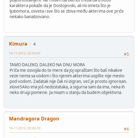
pojednostavljeni. Ne mislim da bilo ko treba da u 6000
karaktera pokaže da je Dostojevski, ali mi smeta što je
ljubomora, osveta i sve što se zbiva među akterima ove priče
nekako banalizovano.
Kimura
4
16-11-2012, 02:54:07
#5
TAMO DALEKO, DALEKO NA DNU MORA
Priča me osvojila do te mere da joj opraštam što baš nikakve
veze nema sa vodom i što njenim akterima uopšte nije mesto
pod vodom. Zadatak nije čak ni izigran, već je prosto ignorisan.
xlove5Ako ima još nedostataka, a sigurna sam da ima, neka ih
neko drugi pomene. Ja nisam u stanju da budem objektivna.
Mandragora Dragon
16-11-2012, 03:00:33
#6