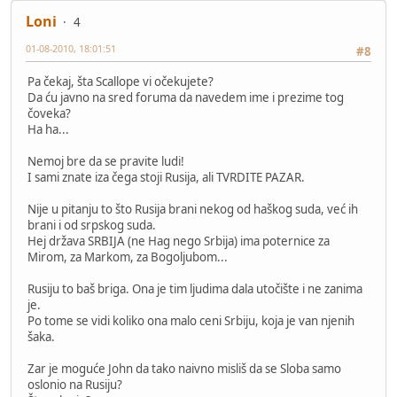
Loni
4
01-08-2010, 18:01:51
#8
Pa čekaj, šta Scallope vi očekujete?
Da ću javno na sred foruma da navedem ime i prezime tog
čoveka?
Ha ha...
Nemoj bre da se pravite ludi!
I sami znate iza čega stoji Rusija, ali TVRDITE PAZAR.
Nije u pitanju to što Rusija brani nekog od haškog suda, već ih
brani i od srpskog suda.
Hej država SRBIJA (ne Hag nego Srbija) ima poternice za
Mirom, za Markom, za Bogoljubom...
Rusiju to baš briga. Ona je tim ljudima dala utočište i ne zanima
je.
Po tome se vidi koliko ona malo ceni Srbiju, koja je van njenih
šaka.
Zar je moguće John da tako naivno misliš da se Sloba samo
oslonio na Rusiju?