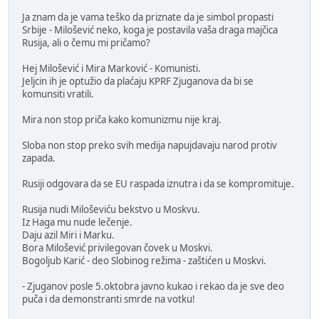
Ja znam da je vama teško da priznate da je simbol propasti
Srbije - Milošević neko, koga je postavila vaša draga majčica
Rusija, ali o čemu mi pričamo?
Hej Milošević i Mira Marković - Komunisti.
Jeljcin ih je optužio da plaćaju KPRF Zjuganova da bi se
komunsiti vratili.
Mira non stop priča kako komunizmu nije kraj.
Sloba non stop preko svih medija napujdavaju narod protiv
zapada.
Rusiji odgovara da se EU raspada iznutra i da se kompromituje.
Rusija nudi Miloševiću bekstvo u Moskvu.
Iz Haga mu nude lečenje.
Daju azil Miri i Marku.
Bora Milošević privilegovan čovek u Moskvi.
Bogoljub Karić - deo Slobinog režima - zaštićen u Moskvi.
- Zjuganov posle 5.oktobra javno kukao i rekao da je sve deo
puča i da demonstranti smrde na votku!