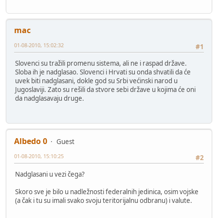
mac
01-08-2010, 15:02:32
#1
Slovenci su tražili promenu sistema, ali ne i raspad države.
Sloba ih je nadglasao. Slovenci i Hrvati su onda shvatili da će
uvek biti nadglasani, dokle god su Srbi većinski narod u
Jugoslaviji. Zato su rešili da stvore sebi države u kojima će oni
da nadglasavaju druge.
Albedo 0
Guest
01-08-2010, 15:10:25
#2
Nadglasani u vezi čega?
Skoro sve je bilo u nadležnosti federalnih jedinica, osim vojske
(a čak i tu su imali svako svoju teritorijalnu odbranu) i valute.