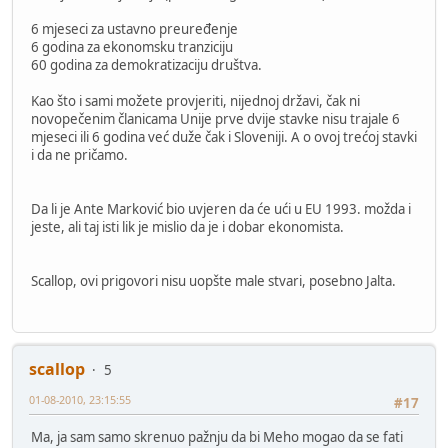
6 mjeseci za ustavno preuređenje
6 godina za ekonomsku tranziciju
60 godina za demokratizaciju društva.
Kao što i sami možete provjeriti, nijednoj državi, čak ni
novopečenim članicama Unije prve dvije stavke nisu trajale 6
mjeseci ili 6 godina već duže čak i Sloveniji. A o ovoj trećoj stavki
i da ne pričamo.
Da li je Ante Marković bio uvjeren da će ući u EU 1993. možda i
jeste, ali taj isti lik je mislio da je i dobar ekonomista.
Scallop, ovi prigovori nisu uopšte male stvari, posebno Jalta.
scallop
5
01-08-2010, 23:15:55
#17
Ma, ja sam samo skrenuo pažnju da bi Meho mogao da se fati