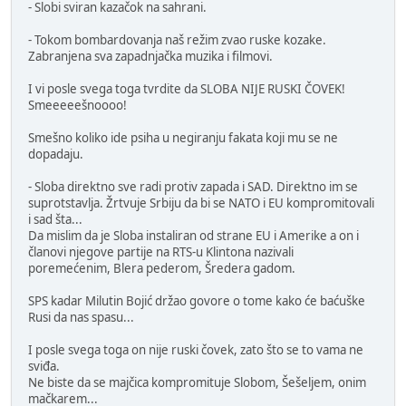
- Slobi sviran kazačok na sahrani.
- Tokom bombardovanja naš režim zvao ruske kozake.
Zabranjena sva zapadnjačka muzika i filmovi.
I vi posle svega toga tvrdite da SLOBA NIJE RUSKI ČOVEK!
Smeeeeešnoooo!
Smešno koliko ide psiha u negiranju fakata koji mu se ne
dopadaju.
- Sloba direktno sve radi protiv zapada i SAD. Direktno im se
suprotstavlja. Žrtvuje Srbiju da bi se NATO i EU kompromitovali
i sad šta...
Da mislim da je Sloba instaliran od strane EU i Amerike a on i
članovi njegove partije na RTS-u Klintona nazivali
poremećenim, Blera pederom, Šredera gadom.
SPS kadar Milutin Bojić držao govore o tome kako će baćuške
Rusi da nas spasu...
I posle svega toga on nije ruski čovek, zato što se to vama ne
sviđa.
Ne biste da se majčica kompromituje Slobom, Šešeljem, onim
mačkarem...