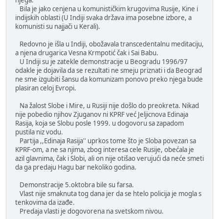
Bila je jako cenjena u komunističkim krugovima Rusije, Kine i
indijskih oblasti (U Indiji svaka država ima posebne izbore, a
komunisti su najjači u Kerali).
Redovno je išla u Indiji, obožavala transcedentalnu meditaciju,
a njena drugarica Vesna Krmpotić čak i Sai Babu.
U Indiji su je zatekle demonstracije u Beogradu 1996/97
odakle je dojavila da se rezultati ne smeju priznati i da Beograd
ne sme izgubiti šansu da komunizam ponovo preko njega bude
plasiran celoj Evropi.
Na žalost Slobe i Mire, u Rusiji nije došlo do preokreta. Nikad
nije pobedio njihov Zjuganov ni KPRF već Jeljicnova Edinaja
Rasija, koja se Slobu posle 1999. u dogovoru sa zapadom
pustila niz vodu.
Partija ,,Edinaja Rasija'' uprkos tome što je Sloba povezan sa
KPRF-om, a ne sa njima, zbog interesa cele Rusije, obećala je
azil glavnima, čak i Slobi, ali on nije otišao verujući da neće smeti
da ga predaju Hagu bar nekoliko godina.
Demonstracije 5.oktobra bile su farsa.
Vlast nije smaknuta tog dana jer da se htelo policija je mogla s
tenkovima da izađe.
Predaja vlasti je dogovorena na svetskom nivou.