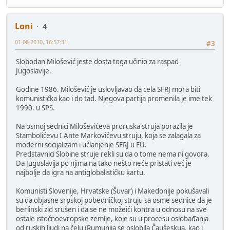
Loni
4
01-08-2010, 16:57:31
#3
Slobodan Milošević jeste dosta toga učinio za raspad
Jugoslavije.
Godine 1986. Milošević je uslovljavao da cela SFRJ mora biti
komunistička kao i do tad. Njegova partija promenila je ime tek
1990. u SPS.
Na osmoj sednici Miloševićeva proruska struja porazila je
Stambolićevu I Ante Markovićevu struju, koja se zalagala za
moderni socijalizam i učlanjenje SFRJ u EU.
Predstavnici Slobine struje rekli su da o tome nema ni govora.
Da Jugoslavija po njima na tako nešto neće pristati već je
najbolje da igra na antiglobalističku kartu.
Komunisti Slovenije, Hrvatske (Šuvar) i Makedonije pokušavali
su da objasne srpskoj pobedničkoj struju sa osme sednice da je
berlinski zid srušen i da se ne možeići kontra u odnosu na sve
ostale istočnoevropske zemlje, koje su u procesu oslobađanja
od ruskih ljudi na čelu (Rumunija se oslobila Čaušeskua, kao i