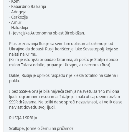
- Komi
- Kabardino Balkarija
- Adegeja
- Čerkezija
- Amur
- Hakaskija
i - Jevrejska Autonomna oblast Birobidžan.
Plus priznavanja Rusije sa svim tim oblastima traženo je od
Ukrajine da dopusti Rusiji korišćenje luke Sevastopolj, koja se
nalazi na Krimu.
(Krim je istorijski pripadao Tatarima, ali pošto je Staljin izbacio
milion Tatara odatle, pripao je Ukrajini, a u većini su Rusi).
Dakle, Rusija je uprkos raspadu nije klekla totalno na kolena i
pukla.
I bez SSSR-a ona je bila najveća zemlja na svetu sa 145 miliona
ljudi i ogromnim resusrima. I dalje je imala uticaj u svim bivšim
SSSR državama. Ne toliki da se spreči nezavisnsot, ali velik da se
na vlast dovedu svoji ljudi.
RUSIJA I SRBIJA
Scallope, Johne o čemu mi pričamo?