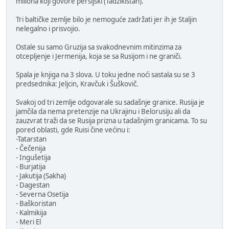
miliona koji govore persijski (Tadžikistan).
Tri baltičke zemlje bilo je nemoguće zadržati jer ih je Staljin
nelegalno i prisvojio.
Ostale su samo Gruzija sa svakodnevnim mitinzima za
otcepljenje i Jermenija, koja se sa Rusijom i ne graniči.
Spala je knjiga na 3 slova. U toku jedne noći sastala su se 3
predsednika: Jeljcin, Kravčuk i Šuškovič.
Svakoj od tri zemlje odgovarale su sadašnje granice. Rusija je
jamčila da nema pretenzije na Ukrajinu i Belorusiju ali da
zauzvrat traži da se Rusija prizna u tadašnjim granicama. To su
pored oblasti, gde Ruisi čine većinu i:
-Tatarstan
- Čečenija
- Ingušetija
- Burjatija
- Jakutija (Sakha)
- Dagestan
- Severna Osetija
- Baškoristan
- Kalmikija
- Meri El