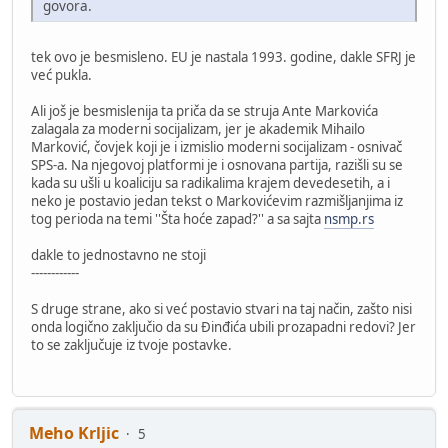
govora.
tek ovo je besmisleno. EU je nastala 1993. godine, dakle SFRJ je
već pukla.
Ali još je besmislenija ta priča da se struja Ante Markovića
zalagala za moderni socijalizam, jer je akademik Mihailo
Marković, čovjek koji je i izmislio moderni socijalizam - osnivač
SPS-a. Na njegovoj platformi je i osnovana partija, razišli su se
kada su ušli u koaliciju sa radikalima krajem devedesetih, a i
neko je postavio jedan tekst o Markovićevim razmišljanjima iz
tog perioda na temi ''Šta hoće zapad?'' a sa sajta
nsmp.rs
dakle to jednostavno ne stoji
------------
S druge strane, ako si već postavio stvari na taj način, zašto nisi
onda logično zaključio da su Đinđića ubili prozapadni redovi? Jer
to se zaključuje iz tvoje postavke.
Meho Krljic
5