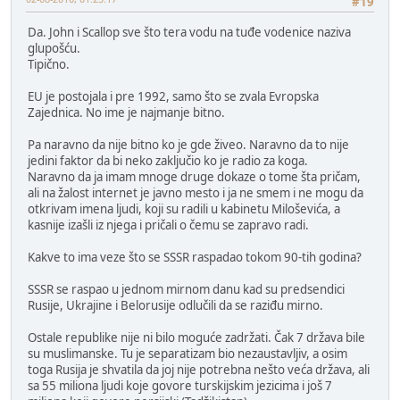
#19
Da. John i Scallop sve što tera vodu na tuđe vodenice naziva
glupošću.
Tipično.
EU je postojala i pre 1992, samo što se zvala Evropska
Zajednica. No ime je najmanje bitno.
Pa naravno da nije bitno ko je gde živeo. Naravno da to nije
jedini faktor da bi neko zaključio ko je radio za koga.
Naravno da ja imam mnoge druge dokaze o tome šta pričam,
ali na žalost internet je javno mesto i ja ne smem i ne mogu da
otkrivam imena ljudi, koji su radili u kabinetu Miloševića, a
kasnije izašli iz njega i pričali o čemu se zapravo radi.
Kakve to ima veze što se SSSR raspadao tokom 90-tih godina?
SSSR se raspao u jednom mirnom danu kad su predsendici
Rusije, Ukrajine i Belorusije odlučili da se raziđu mirno.
Ostale republike nije ni bilo moguće zadržati. Čak 7 država bile
su muslimanske. Tu je separatizam bio nezaustavljiv, a osim
toga Rusija je shvatila da joj nije potrebna nešto veća država, ali
sa 55 miliona ljudi koje govore turskijskim jezicima i još 7