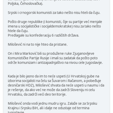
Poljska, Čehoslovačka).
Srpski i crnogorski komunisti za tako nešto nisu hteli da čuju.
Pošto druge republike (i komunisti, čije su partije već menjale
imena u socijalističke i socijaldemokratske) nisu za tako nešto
htele da čuju.
Predlagale su konfederaciju 6 različitih država.
Milošević ni na to nije hteo da pristane.
On i Mira Marković bili su produžene ruke Zjuganovljeve
Komunističke Partije Rusije i imali su zadatak da pošto poto
održe komunizam i antizapadnjaštvo na nivou cele Jugoslavije.
Kada je bilo jasno da im to neće uspeti (U Hrvatskoj gube na
izborima socijalisti na čelu sa Šuvarom i Račanom, a pobeđuje
desničarski HDZ), Milošević shvata da neće uspeti u naumu i da
je rešenje, da ako već ne može da zadrži Sloveniju ni celu
Hrvatsku, da zadrži veći deo teritorije.
Milošević onda vodi jednu mudru igru. Zalaže se za Srpsku
Krajinu i Srpsku BiH, ali i dalje ne odustaje od termina
Jugoslavije.