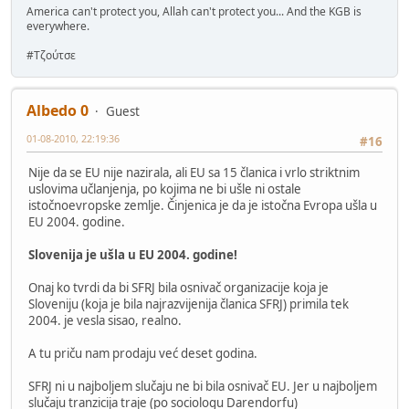
America can't protect you, Allah can't protect you... And the KGB is
everywhere.
#Τζούτσε
Albedo 0
Guest
01-08-2010, 22:19:36
#16
Nije da se EU nije nazirala, ali EU sa 15 članica i vrlo striktnim
uslovima učlanjenja, po kojima ne bi ušle ni ostale
istočnoevropske zemlje. Činjenica je da je istočna Evropa ušla u
EU 2004. godine.
Slovenija je ušla u EU 2004. godine!
Onaj ko tvrdi da bi SFRJ bila osnivač organizacije koja je
Sloveniju (koja je bila najrazvijenija članica SFRJ) primila tek
2004. je vesla sisao, realno.
A tu priču nam prodaju već deset godina.
SFRJ ni u najboljem slučaju ne bi bila osnivač EU. Jer u najboljem
slučaju tranzicija traje (po sociologu Darendorfu)