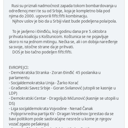
Rusi su priznali nadmoćnost zapada tokom bombardovanja u
određenoj meri te su od Srbije, koja je kompletno bila pod
njima do 2000. ugovorili fifti:fifti kombinaciju.
Njihov uslov je bio da u Srbiji vlast bude podeljena pola/pola.
To je javljeno i Đinđiću, koji godinu dana pre 5.oktobra
prihvata koaliciju s Koštunicom. Koštunica se ne pojavljuje
skoro ni na jednom mitingu. Nećka se, ali i on dobija naređenje
sa svoje, istočne strane da je prihvati.
DOS je bio tačno podeljen fifti:fifti.
EVROPEJCI:
- Demokratska Stranka - Zoran Đinđić 45 poslanika u
parlamentu
- Socijaldemokratska Unija - Žarko Korać
- Građanski Savez Srbije - Goran Svilanović (utopili se kasnije u
LDP)
- Demokratski Centar - Dragoljub Mićunović (kasnije se utopili u
DS)
- Liga socijaldemokrata Vojvodine - Nenad Čanak
- Poljoprivredna partija KV - Dragan Veselinov (prestao da se
bavi politikom posle saobraćajne nesreće u kome je njegov
vozač zgazio pešakinju)