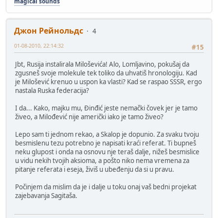
magical sounds
Джон Рейнольдс
4
01-08-2010, 22:14:32
#15
Jbt, Rusija instalirala Miloševića! Alo, Lomljavino, pokušaj da
zgusneš svoje molekule tek toliko da uhvatiš hronologiju. Kad
je Milošević krenuo u uspon ka vlasti? Kad se raspao SSSR, ergo
nastala Ruska federacija?
I da... Kako, majku mu, Đinđić jeste nemački čovek jer je tamo
živeo, a Milođević nije američki iako je tamo živeo?
Lepo sam ti jednom rekao, a Skalop je dopunio. Za svaku tvoju
besmislenu tezu potrebno je napisati kraći referat. Ti bupneš
neku glupost i onda na osnovu nje teraš dalje, nižeš besmislice
u vidu nekih tvojih aksioma, a pošto niko nema vremena za
pitanje referata i eseja, živiš u ubeđenju da si u pravu.
Počinjem da mislim da je i dalje u toku onaj vaš bedni projekat
zajebavanja Sagitaša.