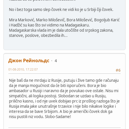
No i bez toga samo slep čovek ne vidi ko je u Srbiji čiji čovek.
Mira Marković, Marko Miloševič, Bora Milošević, Bogoljub Karić
i Hadžić su kao što svi vidimo na Madagaskaru.
Madagaskarska vlada im je dala utočište od srpskog zakona,
stanove, poslove, obezbedila ih...
Джон Рейнольдс
4
01-08-2010, 17:22:07
#6
Nije baš da ne mrdaju iz Rusije, putuju i žive tamo gde računaju
da je manja mogućnost da će biti isporučeni. Bora je bio
ambasador u Rusiji i naravno da je povukao ove ostale. Nisu mi
simpatični, ali logika postoji. Slobodan se uzdao u Rusiju,
prilično kasno, i od nje uvek dobijao prc iz prošlog razloga što je
Rusija imala jake unutrašnje trzavice i nije bilo nikakve logike i
interesa da se bave Srbijom. A bio je američki čovek dok ga
nisu pustili niz vodu. Slobo-Sadame!