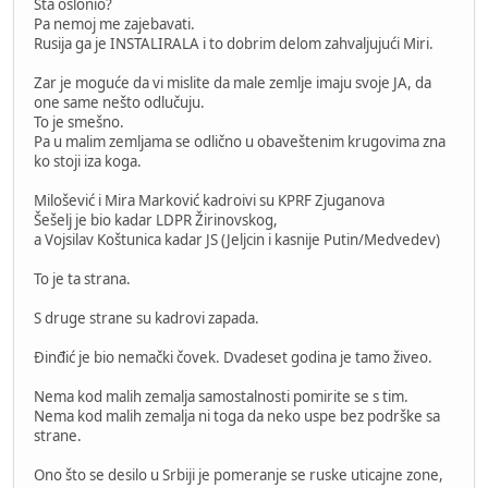
Šta oslonio?
Pa nemoj me zajebavati.
Rusija ga je INSTALIRALA i to dobrim delom zahvaljujući Miri.
Zar je moguće da vi mislite da male zemlje imaju svoje JA, da
one same nešto odlučuju.
To je smešno.
Pa u malim zemljama se odlično u obaveštenim krugovima zna
ko stoji iza koga.
Milošević i Mira Marković kadroivi su KPRF Zjuganova
Šešelj je bio kadar LDPR Žirinovskog,
a Vojsilav Koštunica kadar JS (Jeljcin i kasnije Putin/Medvedev)
To je ta strana.
S druge strane su kadrovi zapada.
Đinđić je bio nemački čovek. Dvadeset godina je tamo živeo.
Nema kod malih zemalja samostalnosti pomirite se s tim.
Nema kod malih zemalja ni toga da neko uspe bez podrške sa
strane.
Ono što se desilo u Srbiji je pomeranje se ruske uticajne zone,