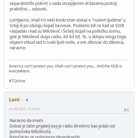
separatistički pokret u sada otcepljenim državama postoji
praktično... oduvek.
Lomljavno, imaš li ti neki konkretan dokaz o "ruskim ljudima" u
Srbiji ili po običaju šopaš bezveze. Podsetio bih te kad se SSSR
raspadao i kad su Milošević i Šešelj stupili na političku scenu,
gde je Milošević dugo radio, itd itd itd. Te, u sklopu svega toga,
objasni otkud sad ti ruski ljudi ovde, a sve zlikovac do zlikovca,
naravno.
America can't protect you, Allah can't protect you... And the KGB is
everywhere.
#Τζούτσε
Loni
4
01-08-2010, 17:18:07
#5
Naravno da imam.
Dokaz je tatin prijatelj koji je radio direktno kao jedan od
pomoćnika Miloševića.
Razočarao se polovinom devedesetih.