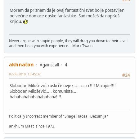
Moram da priznam da je ovaj fantastični svet bolje postavljen
od većine domaće epske fantastike. Sad možeš da napišeš
knjigu.
Never argue with stupid people, they will drag you down to their level
and then beat you with experience. - Mark Twain.
akhnaton
Against all
4
02-08-2010, 13:45:32
#24
Slobodan Milošević, ruski čelovjek..... ccccc!!!! Ma ajde!!!!
Slobodan Milošević..... komunista....
hahahahahahahahahaha!!!!
Politically Incorrect member of "Snage Haosa i Bezumlja"
ankh Em Maat since 1973.