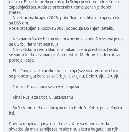
ovcima. Bio je to preki pokušaj da Srbija prećutno ode više na
zapadnjački tas. Kada se preteralo u tome Zoran je dobio
metak.
Na izborima krajem 2003. pobeđuje rusofilska struja na čelu
sa DSS-om.
Posle otcepljenja Kosova 2008. pobeđuje DS i njeni sateliti.
Ne znamo šta će biti na novim izborima, a ono što se zna je da
se u Srbiji 'latni rat nastavlja.
Na svetskom nivou hladni rat nikad nije ni prestajao. Desilo
se samo to da se zapad proširi na istok. Međutim hladni ratovi
postoje i dalje.
EU i Rusija, svaka preko svojih struja (sve su otvorene i lako
se prepoznaju) bore se za Srbiju, Ukrajinu, Belorusiju, Gruziju...
Turska i Rusija bore se za Azerbejdžan
Kina i Rusija za uticaj u Kazahstanu
SAD i Venecuela za uticaj na neku buduću Kubu, posle Kastra
itd.
Poenta mojih izlaganja nije da se složite sa mnom već da
shvatite da male zemlje (osim ako nisu ekstra bogate i iza njih