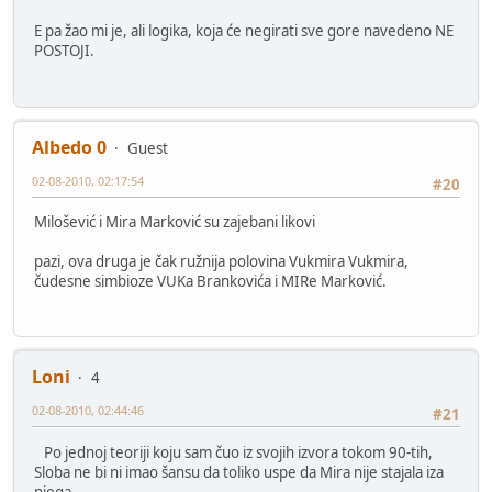
E pa žao mi je, ali logika, koja će negirati sve gore navedeno NE
POSTOJI.
Albedo 0
Guest
02-08-2010, 02:17:54
#20
Milošević i Mira Marković su zajebani likovi
pazi, ova druga je čak ružnija polovina Vukmira Vukmira,
čudesne simbioze VUKa Brankovića i MIRe Marković.
Loni
4
02-08-2010, 02:44:46
#21
Po jednoj teoriji koju sam čuo iz svojih izvora tokom 90-tih,
Sloba ne bi ni imao šansu da toliko uspe da Mira nije stajala iza
njega.