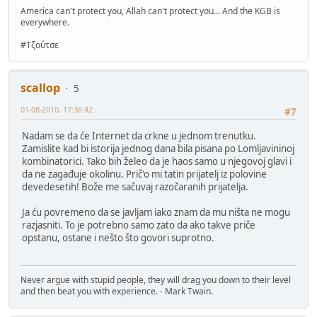
America can't protect you, Allah can't protect you... And the KGB is
everywhere.
#Τζούτσε
scallop
5
01-08-2010, 17:36:42
#7
Nadam se da će Internet da crkne u jednom trenutku.
Zamislite kad bi istorija jednog dana bila pisana po Lomljavininoj
kombinatorici. Tako bih želeo da je haos samo u njegovoj glavi i
da ne zagađuje okolinu. Prič'o mi tatin prijatelj iz polovine
devedesetih! Bože me sačuvaj razočaranih prijatelja.
Ja ću povremeno da se javljam iako znam da mu ništa ne mogu
razjasniti. To je potrebno samo zato da ako takve priče
opstanu, ostane i nešto što govori suprotno.
Never argue with stupid people, they will drag you down to their level
and then beat you with experience. - Mark Twain.