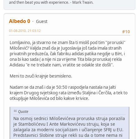
and then beat you with experience. - Mark Twain.
Albedo 0
Guest
01-08-2010, 21:03:12
#10
Lomljavino, ja stvarno ne znam šta ti misliš pod tim ''proruski''
Milošević? Valjda znaš da je Jugoslavija još tada imala stranih
privatnih preduzeća, čak fabriku adidas patika negdje u BiH, i
ona bi kao sada ( a nije ni za vrijeme Tita bila proruska) rekla
Adidasu ''e ne trebate nam, vratite se odakle ste došli''.
Meni to zvuči krajnje besmisleno.
Nadam se da znaš i da je 50:50 raspodjela nastala na Jalti
krajem Drugog svjetskog rata između Staljina i Čerčila, a tek to
otkupljuje Miloševića od bilo kakve krivice.
Quote
Na osmoj sednici Miloševićeva proruska struja porazila
je Stambolićevu I Ante Markovićevu struju, koja se
zalagala za moderni socijalizam i učlanjenje SFRJ u EU.
Predstavnici Slobine struje rekli su da o tome nema ni