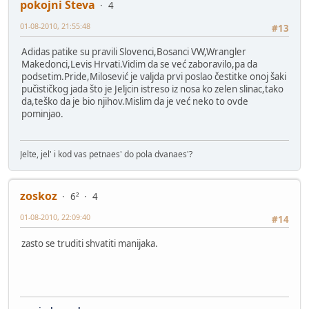
pokojni Steva
4
01-08-2010, 21:55:48
#13
Adidas patike su pravili Slovenci,Bosanci VW,Wrangler
Makedonci,Levis Hrvati.Vidim da se već zaboravilo,pa da
podsetim.Pride,Milosević je valjda prvi poslao čestitke onoj šaki
pučističkog jada što je Jeljcin istreso iz nosa ko zelen slinac,tako
da,teško da je bio njihov.Mislim da je već neko to ovde
pominjao.
Jelte, jel' i kod vas petnaes' do pola dvanaes'?
zoskoz
6²
4
01-08-2010, 22:09:40
#14
zasto se truditi shvatiti manijaka.