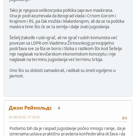
Tako je njegova velikosrpska politika zapravo maskirana.
Ona je podrazumevala da Beograd vlada i Crnom Gorom i
Krajinom i RS, pa čak možda i Makedonijom, ali da se ta politika
maskira time što će se ta zemlja i dalje zvati Jugoslavija.
Šešelj (takođe ruski igrač, ali ne igrač ruskih komunista već
povezan sa LDPR-om Vladimira Žirinovskog) principijelno
podržava sve za šta se borio i Sloba s razlikom što kod Šešelja
nije naglasak na levičarskom ekonomskom konceptu i nije
naglasak na terminu Jugoslavija već terminu Srbija.
Ono što su slobisti zamaskirali, radikali su izneli ogoljeno u
javnost.
Джон Рейнольдс
4
01-08-2010, 17:14:32
#4
Podsetio bih da je raspad Jugoslavije počeo mnogo ranije, da je
izmenama ustava praktično pravljena konfederalna država i da