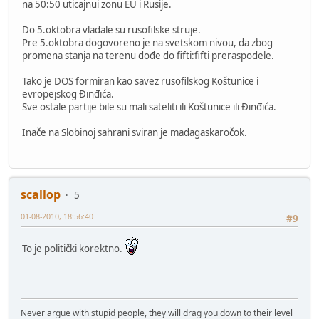
na 50:50 uticajnui zonu EU i Rusije.
Do 5.oktobra vladale su rusofilske struje.
Pre 5.oktobra dogovoreno je na svetskom nivou, da zbog
promena stanja na terenu dođe do fifti:fifti preraspodele.
Tako je DOS formiran kao savez rusofilskog Koštunice i
evropejskog Đinđića.
Sve ostale partije bile su mali sateliti ili Koštunice ili Đinđića.
Inače na Slobinoj sahrani sviran je madagaskaročok.
scallop
5
01-08-2010, 18:56:40
#9
To je politički korektno.
Never argue with stupid people, they will drag you down to their level