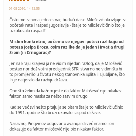
01-08-2010, 14:13:55
Čisto me zanima jedna stvar, budući da se Milošević okrivljuje za
početak rata i raspad Jugoslavije - šta je to Milošević činio što je
uzrokovalo raspad?
Mislim konkretno, po čemu se njegovi potezi razlikuju od
poteza Josipa Broza, osim razlike da je jedan Hrvat a drugi
Srbin (ili Crnogorac)?
Jer na kraju krajeva ja ne vidim nijedan razlog, da je Milošević
postao npr doživotni predsjednik SFRJ stvarno ne vidim šta bi
to promijenilo u životu nekog stanovnika Splita ili Ljubljane, što
ih je natjeralo da razbiju državu.
Ono što želim da kažem jeste da faktor Milošević nije nikakav
faktor, samo maska za nešto sasvim drugo.
Kad se već svi nešto pitaju ja se pitam šta je to Milošević učinio
do 1991. godine što bi uzrokovalo raspad države.
Naravno, Pingvinov odgovor o avangardi već imamo i on
dokazuje da faktor milošević nije bio nikakav faktor.