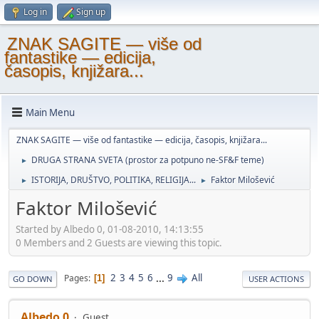
Log in
Sign up
ZNAK SAGITE — više od
fantastike — edicija,
časopis, knjižara...
Main Menu
ZNAK SAGITE — više od fantastike — edicija, časopis, knjižara...
DRUGA STRANA SVETA (prostor za potpuno ne-SF&F teme)
►
ISTORIJA, DRUŠTVO, POLITIKA, RELIGIJA...
Faktor Milošević
►
►
Faktor Milošević
Started by Albedo 0, 01-08-2010, 14:13:55
0 Members and 2 Guests are viewing this topic.
2
3
4
5
6
...
9
All
Pages
1
GO DOWN
USER ACTIONS
Albedo 0
Guest