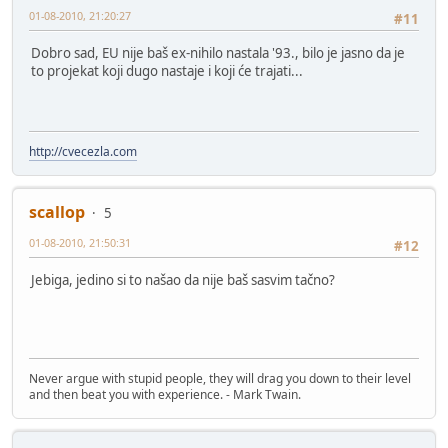
01-08-2010, 21:20:27
#11
Dobro sad, EU nije baš ex-nihilo nastala '93., bilo je jasno da je
to projekat koji dugo nastaje i koji će trajati...
http://cvecezla.com
scallop
5
01-08-2010, 21:50:31
#12
Jebiga, jedino si to našao da nije baš sasvim tačno?
Never argue with stupid people, they will drag you down to their level
and then beat you with experience. - Mark Twain.