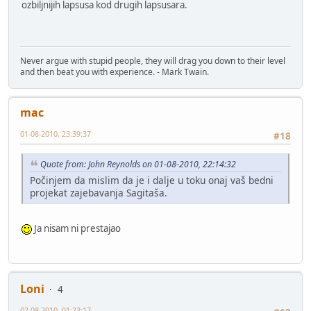
ozbiljnijih lapsusa kod drugih lapsusara.
Never argue with stupid people, they will drag you down to their level
and then beat you with experience. - Mark Twain.
mac
01-08-2010, 23:39:37
#18
Quote from: John Reynolds on 01-08-2010, 22:14:32
Počinjem da mislim da je i dalje u toku onaj vaš bedni
projekat zajebavanja Sagitaša.
Ja nisam ni prestajao
Loni
4
02-08-2010, 01:23:17